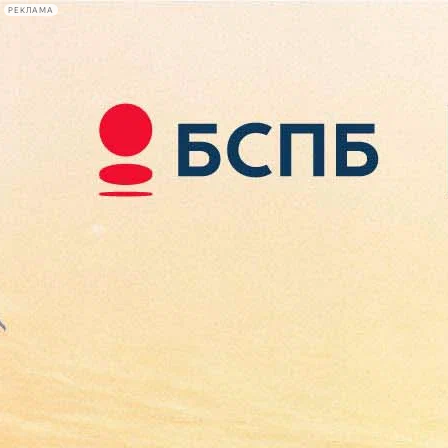
РЕКЛАМА
Афиша Plus
#телегид
Фонтанка.ру
Сегодня:
2026.08.08
12:36
Афиша Plus
кино
спектакли
выставки
концерты
лекции
книги
афиша плюс
новости
+