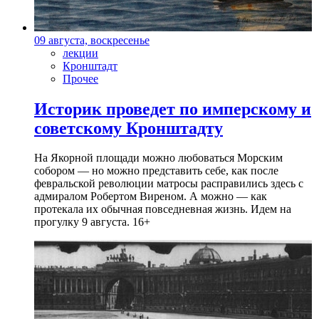
09 августа, воскресенье
лекции
Кронштадт
Прочее
Историк проведет по имперскому и
советскому Кронштадту
На Якорной площади можно любоваться Морским
собором — но можно представить себе, как после
февральской революции матросы расправились здесь с
адмиралом Робертом Виреном. А можно — как
протекала их обычная повседневная жизнь. Идем на
прогулку 9 августа. 16+