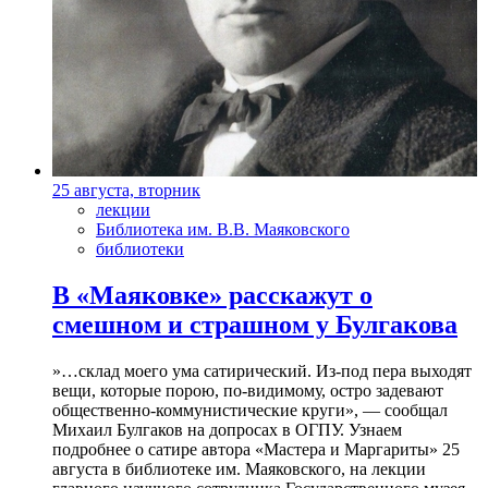
25 августа, вторник
лекции
Библиотека им. В.В. Маяковского
библиотеки
В «Маяковке» расскажут о
смешном и страшном у Булгакова
»…склад моего ума сатирический. Из-под пера выходят
вещи, которые порою, по-видимому, остро задевают
общественно-коммунистические круги», — сообщал
Михаил Булгаков на допросах в ОГПУ. Узнаем
подробнее о сатире автора «Мастера и Маргариты» 25
августа в библиотеке им. Маяковского, на лекции