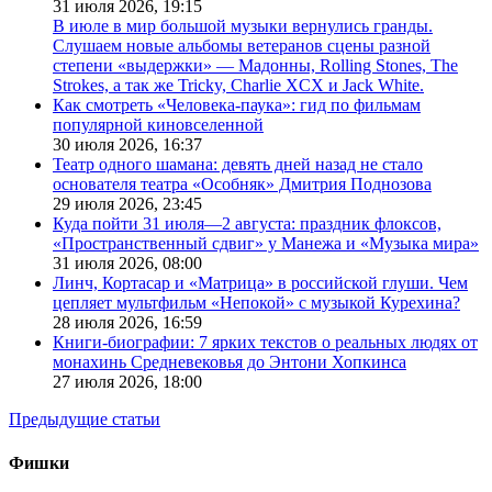
31 июля 2026,
19:15
В июле в мир большой музыки вернулись гранды.
Слушаем новые альбомы ветеранов сцены разной
степени «выдержки» — Мадонны, Rolling Stones, The
Strokes, а так же Tricky, Charlie XCX и Jack White.
Как смотреть «Человека-паука»: гид по фильмам
популярной киновселенной
30 июля 2026,
16:37
Театр одного шамана: девять дней назад не стало
основателя театра «Особняк» Дмитрия Поднозова
29 июля 2026,
23:45
Куда пойти 31 июля—2 августа: праздник флоксов,
«Пространственный сдвиг» у Манежа и «Музыка мира»
31 июля 2026,
08:00
Линч, Кортасар и «Матрица» в российской глуши. Чем
цепляет мультфильм «Непокой» с музыкой Курехина?
28 июля 2026,
16:59
Книги-биографии: 7 ярких текстов о реальных людях от
монахинь Средневековья до Энтони Хопкинса
27 июля 2026,
18:00
Предыдущие статьи
Фишки