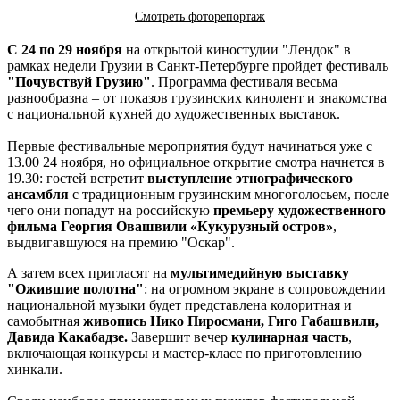
Смотреть фоторепортаж
С 24 по 29 ноября
на открытой киностудии "Лендок" в
рамках недели Грузии в Санкт-Петербурге пройдет фестиваль
"Почувствуй Грузию"
. Программа фестиваля весьма
разнообразна – от показов грузинских кинолент и знакомства
с национальной кухней до художественных выставок.
Первые фестивальные мероприятия будут начинаться уже с
13.00 24 ноября, но официальное открытие смотра начнется в
19.30: гостей встретит
выступление этнографического
ансамбля
с традиционным грузинским многоголосьем, после
чего они попадут на российскую
премьеру художественного
фильма Георгия Овашвили «Кукурузный остров»
,
выдвигавшуюся на премию "Оскар".
А затем всех пригласят на
мультимедийную выставку
"Ожившие полотна"
: на огромном экране в сопровождении
национальной музыки будет представлена колоритная и
самобытная
живопись Нико Пиросмани, Гиго Габашвили,
Давида Какабадзе.
Завершит вечер
кулинарная часть
,
включающая конкурсы и мастер-класс по приготовлению
хинкали.