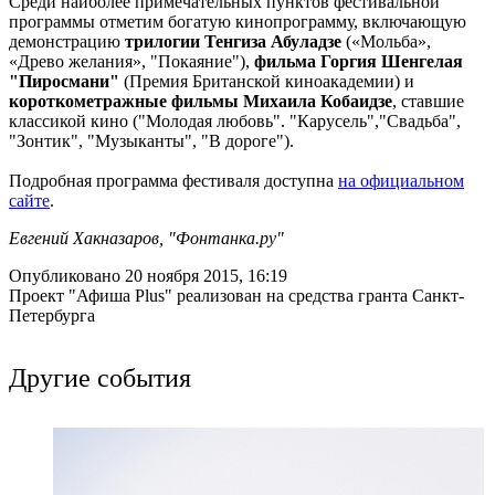
Среди наиболее примечательных пунктов фестивальной
программы отметим богатую кинопрограмму, включающую
демонстрацию
трилогии Тенгиза Абуладзе
(«Мольба»,
«Древо желания», "Покаяние"),
фильма Горгия Шенгелая
"Пиросмани"
(Премия Британской киноакадемии) и
короткометражные фильмы Михаила Кобаидзе
, ставшие
классикой кино ("Молодая любовь". "Карусель","Свадьба",
"Зонтик", "Музыканты", "В дороге").
Подробная программа фестиваля доступна
на официальном
сайте
.
Евгений Хакназаров, "Фонтанка.ру"
Опубликовано 20 ноября 2015, 16:19
Проект "Афиша Plus" реализован на средства гранта Санкт-
Петербурга
Другие события