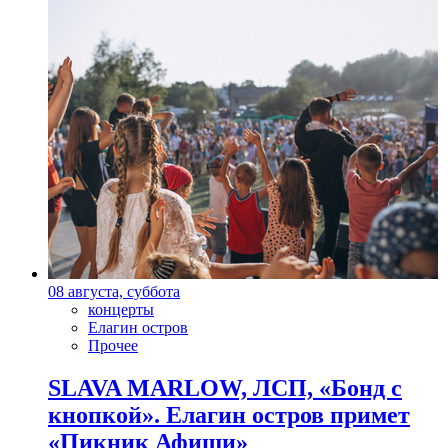
08 августа, суббота
концерты
Елагин остров
Прочее
SLAVA MARLOW, ЛСП, «Бонд с
кнопкой». Елагин остров примет
«Пикник Афиши»