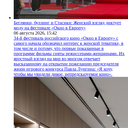
Беглянки, буллинг и Стасики: Женский взгляд диктует
моду на фестивале «Окно в Европу»
06 августа 2026,
15:42
34-й фестиваль российского кино «Окно в Европу» с
самого начала обозначил интерес к женской тематике, в
том числе и потому, что первые показанные в
программе фильмы сняты режиссерами-женщинами. Их
яростный взгляд на мир во многом отвечает
высказанному на открытии пожеланию председателя
жюри игрового конкурса Павла Лунгина: «Я хочу,
чтобы мы увидели дикое, непредсказуемое кино».