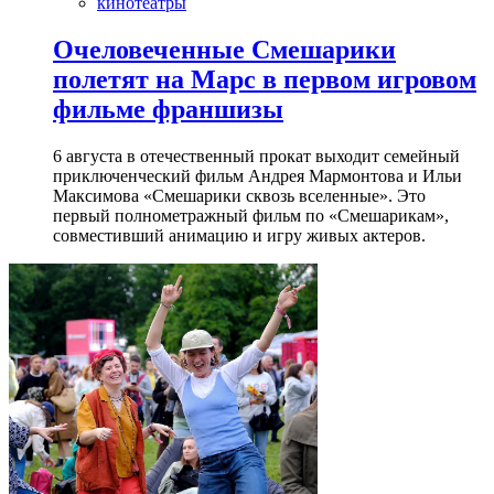
кинотеатры
Очеловеченные Смешарики
полетят на Марс в первом игровом
фильме франшизы
6 августа в отечественный прокат выходит семейный
приключенческий фильм Андрея Мармонтова и Ильи
Максимова «Смешарики сквозь вселенные». Это
первый полнометражный фильм по «Смешарикам»,
совместивший анимацию и игру живых актеров.