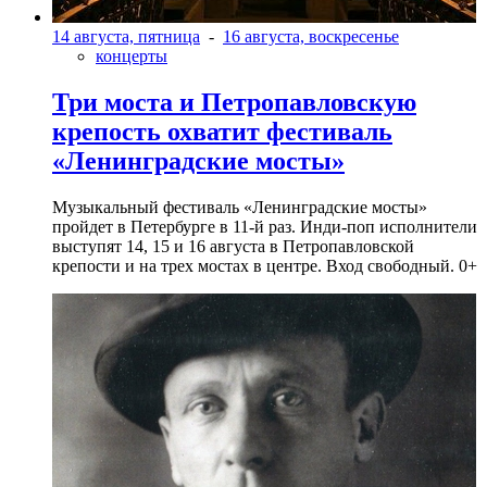
14 августа, пятница
-
16 августа, воскресенье
концерты
Три моста и Петропавловскую
крепость охватит фестиваль
«Ленинградские мосты»
Музыкальный фестиваль «Ленинградские мосты»
пройдет в Петербурге в 11-й раз. Инди-поп исполнители
выступят 14, 15 и 16 августа в Петропавловской
крепости и на трех мостах в центре. Вход свободный. 0+