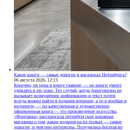
Какие книги — самые дорогие в магазинах Петербурга?
06 августа 2026,
12:13
Конечно, не цена в книге главное, — но книги умеют
удивлять и ею тоже. Тот случай, когда дороговизна не
вызывает возмущения: информацию и текст почти
всегда можно найти в издания попроще, а то и вообще в
интернете, — но качественная и художественно
оформленная книга — это произведение искусства.
«Фонтанка» расспросила петербургские книжные
магазины о том, какие издания на их полках — самые
дорогие, и чем они интересны. Получилась богатая во