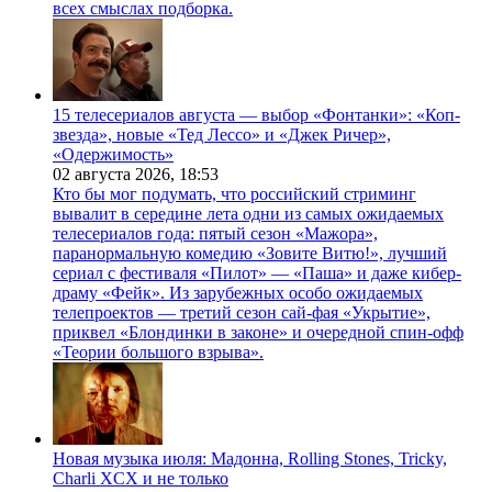
всех смыслах подборка.
15 телесериалов августа — выбор «Фонтанки»: «Коп-
звезда», новые «Тед Лессо» и «Джек Ричер»,
«Одержимость»
02 августа 2026,
18:53
Кто бы мог подумать, что российский стриминг
вывалит в середине лета одни из самых ожидаемых
телесериалов года: пятый сезон «Мажора»,
паранормальную комедию «Зовите Витю!», лучший
сериал с фестиваля «Пилот» — «Паша» и даже кибер-
драму «Фейк». Из зарубежных особо ожидаемых
телепроектов — третий сезон сай-фая «Укрытие»,
приквел «Блондинки в законе» и очередной спин-офф
«Теории большого взрыва».
Новая музыка июля: Мадонна, Rolling Stones, Tricky,
Charli XCX и не только