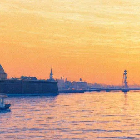
"БТК-фест", День
четвертый: чаепитие с
Мухой-Цокотухой, сказки и