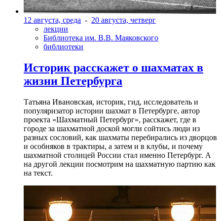
12 августа, среда
-
20 августа, четверг
лекции
Библиотека им. В.В. Маяковского
библиотеки
Историк расскажет о шахматах в
жизни Петербурга
Татьяна Ивановская, историк, гид, исследователь и
популяризатор истории шахмат в Петербурге, автор
проекта «Шахматный Петербург», расскажет, где в
городе за шахматной доской могли сойтись люди из
разных сословий, как шахматы перебирались из дворцов
и особняков в трактиры, а затем и в клубы, и почему
шахматной столицей России стал именно Петербург. А
на другой лекции посмотрим на шахматную партию как
на текст.