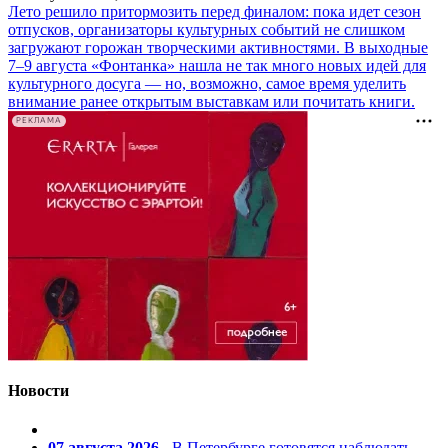
Лето решило притормозить перед финалом: пока идет сезон
отпусков, организаторы культурных событий не слишком
загружают горожан творческими активностями. В выходные
7–9 августа «Фонтанка» нашла не так много новых идей для
культурного досуга — но, возможно, самое время уделить
внимание ранее открытым выставкам или почитать книги.
РЕКЛАМА
Новости
07 августа 2026
- В Петербурге готовятся наблюдать