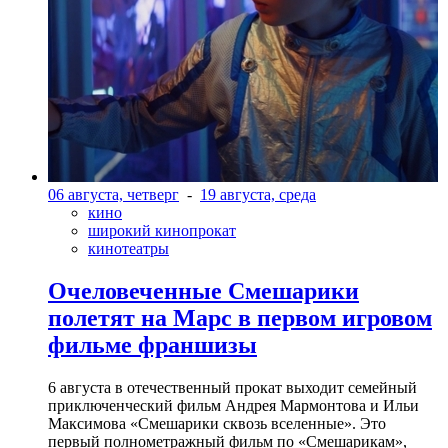
06 августа, четверг
-
19 августа, среда
кино
широкий кинопрокат
кинотеатры
Очеловеченные Смешарики
полетят на Марс в первом игровом
фильме франшизы
6 августа в отечественный прокат выходит семейный
приключенческий фильм Андрея Мармонтова и Ильи
Максимова «Смешарики сквозь вселенные». Это
первый полнометражный фильм по «Смешарикам»,