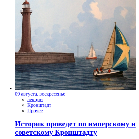
09 августа, воскресенье
лекции
Кронштадт
Прочее
Историк проведет по имперскому и
советскому Кронштадту