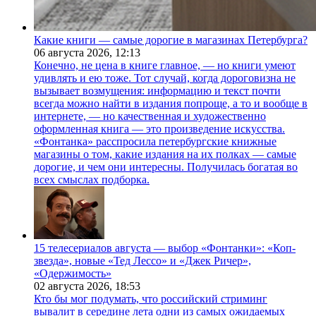
Какие книги — самые дорогие в магазинах Петербурга?
06 августа 2026,
12:13
Конечно, не цена в книге главное, — но книги умеют
удивлять и ею тоже. Тот случай, когда дороговизна не
вызывает возмущения: информацию и текст почти
всегда можно найти в издания попроще, а то и вообще в
интернете, — но качественная и художественно
оформленная книга — это произведение искусства.
«Фонтанка» расспросила петербургские книжные
магазины о том, какие издания на их полках — самые
дорогие, и чем они интересны. Получилась богатая во
всех смыслах подборка.
15 телесериалов августа — выбор «Фонтанки»: «Коп-
звезда», новые «Тед Лессо» и «Джек Ричер»,
«Одержимость»
02 августа 2026,
18:53
Кто бы мог подумать, что российский стриминг
вывалит в середине лета одни из самых ожидаемых