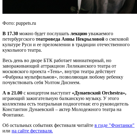
Фото: puppets.ru
В 17.30
можно будет послушать
лекцию
уважаемого
петербургского
театроведа Анны Некрыловой
о смеховой
культуре Руси и ее преломлении в традиции отечественного
кукольного театра.
Весь день во дворе БТК работает миниатюрный, но
завораживающий аттракцион Лиликанского театра от
московского проекта «Тень», внутри театра действует
«Фабрика мультфильмов», позволяющая любому ребенку
почувствовать себя Уолтом Диснеем.
А в 21.00
с концертом выступит
«Дунаевский Orchestra»,
играющий зажигательную балканскую музыку. У этого
коллектива есть театральная подноготная: его руководитель
Константин Дунаевский – актер Молодежного театра на
Фонтанке.
Об остальных событиях фестиваля читайте
в гиде "Фонтанки"
или
на сайте фестиваля.