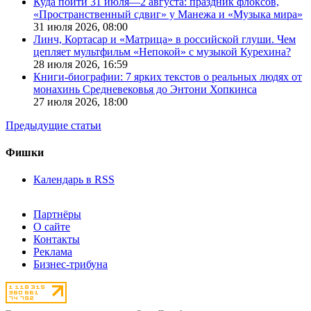
Куда пойти 31 июля—2 августа: праздник флоксов,
«Пространственный сдвиг» у Манежа и «Музыка мира»
31 июля 2026,
08:00
Линч, Кортасар и «Матрица» в российской глуши. Чем
цепляет мультфильм «Непокой» с музыкой Курехина?
28 июля 2026,
16:59
Книги-биографии: 7 ярких текстов о реальных людях от
монахинь Средневековья до Энтони Хопкинса
27 июля 2026,
18:00
Предыдущие статьи
Фишки
Календарь в RSS
Партнёры
О сайте
Контакты
Реклама
Бизнес-трибуна