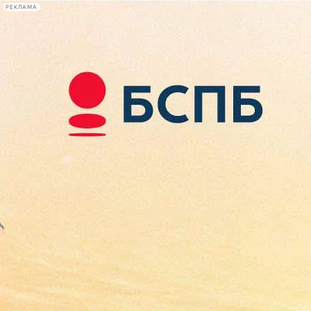
РЕКЛАМА
Афиша Plus
#телегид
Фонтанка.ру
Сегодня:
2026.08.08
08:27
Афиша Plus
кино
спектакли
выставки
концерты
лекции
книги
афиша плюс
новости
+