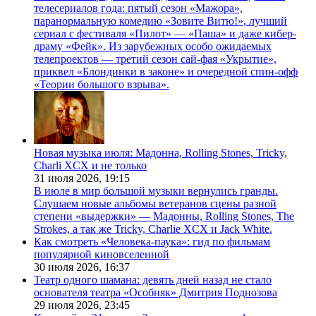
телесериалов года: пятый сезон «Мажора»,
паранормальную комедию «Зовите Витю!», лучший
сериал с фестиваля «Пилот» — «Паша» и даже кибер-
драму «Фейк». Из зарубежных особо ожидаемых
телепроектов — третий сезон сай-фая «Укрытие»,
приквел «Блондинки в законе» и очередной спин-офф
«Теории большого взрыва».
Новая музыка июля: Мадонна, Rolling Stones, Tricky,
Charli XCX и не только
31 июля 2026,
19:15
В июле в мир большой музыки вернулись гранды.
Слушаем новые альбомы ветеранов сцены разной
степени «выдержки» — Мадонны, Rolling Stones, The
Strokes, а так же Tricky, Charlie XCX и Jack White.
Как смотреть «Человека-паука»: гид по фильмам
популярной киновселенной
30 июля 2026,
16:37
Театр одного шамана: девять дней назад не стало
основателя театра «Особняк» Дмитрия Поднозова
29 июля 2026,
23:45