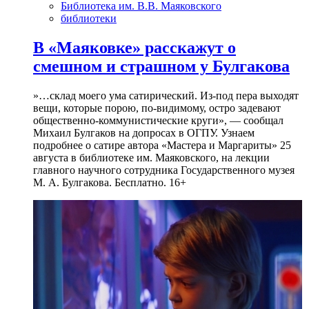
Библиотека им. В.В. Маяковского
библиотеки
В «Маяковке» расскажут о
смешном и страшном у Булгакова
»…склад моего ума сатирический. Из-под пера выходят
вещи, которые порою, по-видимому, остро задевают
общественно-коммунистические круги», — сообщал
Михаил Булгаков на допросах в ОГПУ. Узнаем
подробнее о сатире автора «Мастера и Маргариты» 25
августа в библиотеке им. Маяковского, на лекции
главного научного сотрудника Государственного музея
М. А. Булгакова. Бесплатно. 16+