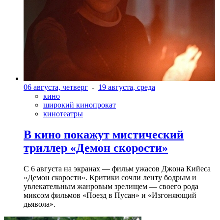
06 августа, четверг
-
19 августа, среда
кино
широкий кинопрокат
кинотеатры
В кино покажут мистический
триллер «Демон скорости»
С 6 августа на экранах — фильм ужасов Джона Кийеса
«Демон скорости». Критики сочли ленту бодрым и
увлекательным жанровым зрелищeм — своего рода
миксом фильмов «Поезд в Пусан» и «Изгоняющий
дьявола».