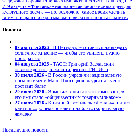
загружают горожан творческими активностями. В выходные
7–9 августа «Фонтанка» нашла не так много новых идей для
культурного досуга — но, возможно, самое время уделить
внимание ранее открытым выставкам или почитать книги.
Новости
07 августа 2026
- В Петербурге готовятся наблюдать
солнечное затмение — чтобы его увидеть, нужно
постараться
04 августа 2026
- ТАСС: Григорий Заславский
освобожден от должности ректора ГИТИСа
30 июля 2026
- В России учредили национальную
премию имени Майи Плисецкой, лауреаты вместе
поставят балет
29 июля 2026
- Эрмитаж защитится от самозванцев —
его имя стало «общеизвестным товарным знаком»
27 июля 2026
- Книжный фестиваль «Фонарь» примет
книги в хорошем состоянии на благотворительную
ярмарку
Предыдущие новости