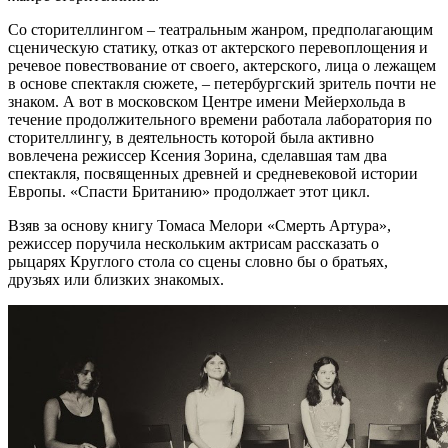
Со сторителлингом – театральным жанром, предполагающим
сценическую статику, отказ от актерского перевоплощения и
речевое повествование от своего, актерского, лица о лежащем
в основе спектакля сюжете, – петербургский зритель почти не
знаком. А вот в московском Центре имени Мейерхольда в
течение продолжительного времени работала лаборатория по
сторителлингу, в деятельность которой была активно
вовлечена режиссер Ксения Зорина, сделавшая там два
спектакля, посвященных древней и средневековой истории
Европы. «Спасти Британию» продолжает этот цикл.
Взяв за основу книгу Томаса Мелори «Смерть Артура»,
режиссер поручила нескольким актрисам рассказать о
рыцарях Круглого стола со сцены словно бы о братьях,
друзьях или близких знакомых.