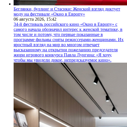
Беглянки, буллинг и Стасики: Женский взгляд диктует
моду на фестивале «Окно в Европу»
06 августа 2026,
15:42
34-й фестиваль российского кино «Окно в Европу» с
самого начала обозначил интерес к женской тематике, в
том числе и потому, что первые показанные в
программе фильмы сняты режиссерами-женщинами. Их
яростный взгляд на мир во многом отвечает
высказанному на открытии пожеланию председателя
жюри игрового конкурса Павла Лунгина: «Я хочу,
чтобы мы увидели дикое, непредсказуемое кино».