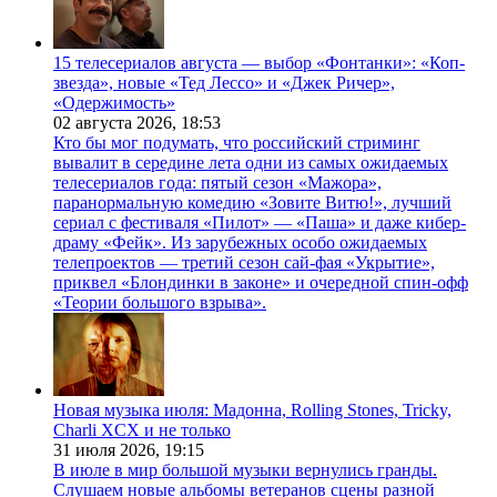
15 телесериалов августа — выбор «Фонтанки»: «Коп-
звезда», новые «Тед Лессо» и «Джек Ричер»,
«Одержимость»
02 августа 2026,
18:53
Кто бы мог подумать, что российский стриминг
вывалит в середине лета одни из самых ожидаемых
телесериалов года: пятый сезон «Мажора»,
паранормальную комедию «Зовите Витю!», лучший
сериал с фестиваля «Пилот» — «Паша» и даже кибер-
драму «Фейк». Из зарубежных особо ожидаемых
телепроектов — третий сезон сай-фая «Укрытие»,
приквел «Блондинки в законе» и очередной спин-офф
«Теории большого взрыва».
Новая музыка июля: Мадонна, Rolling Stones, Tricky,
Charli XCX и не только
31 июля 2026,
19:15
В июле в мир большой музыки вернулись гранды.
Слушаем новые альбомы ветеранов сцены разной