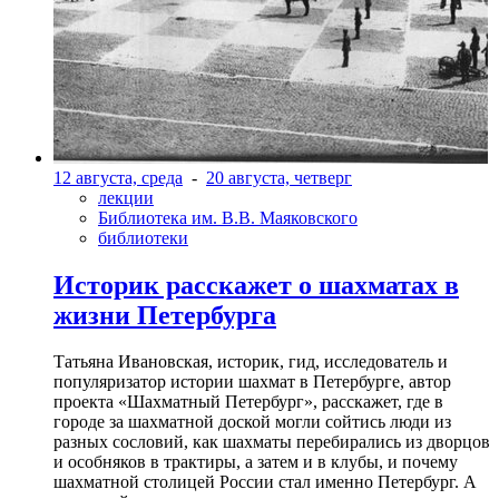
12 августа, среда
-
20 августа, четверг
лекции
Библиотека им. В.В. Маяковского
библиотеки
Историк расскажет о шахматах в
жизни Петербурга
Татьяна Ивановская, историк, гид, исследователь и
популяризатор истории шахмат в Петербурге, автор
проекта «Шахматный Петербург», расскажет, где в
городе за шахматной доской могли сойтись люди из
разных сословий, как шахматы перебирались из дворцов
и особняков в трактиры, а затем и в клубы, и почему
шахматной столицей России стал именно Петербург. А