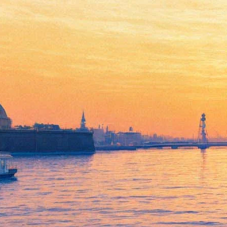
На «Арт-окраине» расскажут
историю про Мерлина,
короля Артура и рыцарей