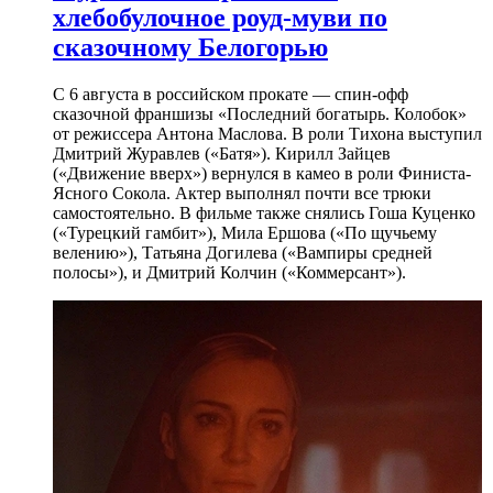
хлебобулочное роуд-муви по
сказочному Белогорью
С 6 августа в российском прокате — спин-офф
сказочной франшизы «Последний богатырь. Колобок»
от режиссера Антона Маслова. В роли Тихона выступил
Дмитрий Журавлев («Батя»). Кирилл Зайцев
(«Движение вверх») вернулся в камео в роли Финиста-
Ясного Сокола. Актер выполнял почти все трюки
самостоятельно. В фильме также снялись Гоша Куценко
(«Турецкий гамбит»), Мила Ершова («По щучьему
велению»), Татьяна Догилева («Вампиры средней
полосы»), и Дмитрий Колчин («Коммерсант»).