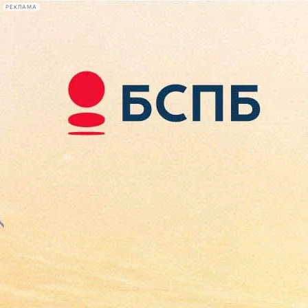
РЕКЛАМА
Афиша Plus
#телегид
Фонтанка.ру
Сегодня:
2026.08.09
05:00
Афиша Plus
кино
спектакли
выставки
концерты
лекции
книги
афиша плюс
новости
+