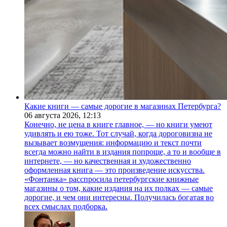
Какие книги — самые дорогие в магазинах Петербурга?
06 августа 2026,
12:13
Конечно, не цена в книге главное, — но книги умеют
удивлять и ею тоже. Тот случай, когда дороговизна не
вызывает возмущения: информацию и текст почти
всегда можно найти в издания попроще, а то и вообще в
интернете, — но качественная и художественно
оформленная книга — это произведение искусства.
«Фонтанка» расспросила петербургские книжные
магазины о том, какие издания на их полках — самые
дорогие, и чем они интересны. Получилась богатая во
всех смыслах подборка.