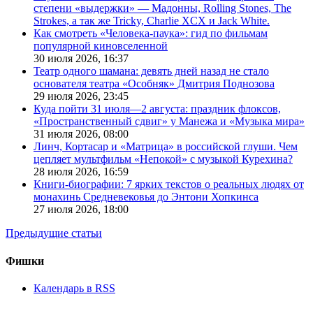
степени «выдержки» — Мадонны, Rolling Stones, The
Strokes, а так же Tricky, Charlie XCX и Jack White.
Как смотреть «Человека-паука»: гид по фильмам
популярной киновселенной
30 июля 2026,
16:37
Театр одного шамана: девять дней назад не стало
основателя театра «Особняк» Дмитрия Поднозова
29 июля 2026,
23:45
Куда пойти 31 июля—2 августа: праздник флоксов,
«Пространственный сдвиг» у Манежа и «Музыка мира»
31 июля 2026,
08:00
Линч, Кортасар и «Матрица» в российской глуши. Чем
цепляет мультфильм «Непокой» с музыкой Курехина?
28 июля 2026,
16:59
Книги-биографии: 7 ярких текстов о реальных людях от
монахинь Средневековья до Энтони Хопкинса
27 июля 2026,
18:00
Предыдущие статьи
Фишки
Календарь в RSS