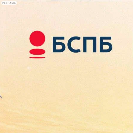
РЕКЛАМА
Афиша Plus
#телегид
Фонтанка.ру
Сегодня:
2026.08.09
02:51
Афиша Plus
кино
спектакли
выставки
концерты
лекции
книги
афиша плюс
новости
+