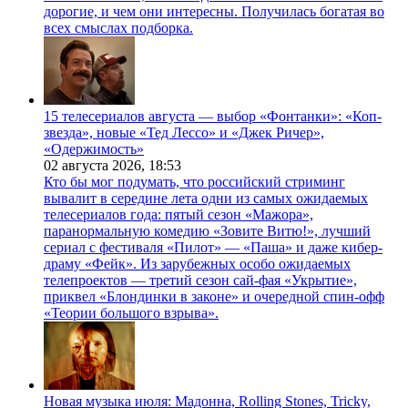
дорогие, и чем они интересны. Получилась богатая во
всех смыслах подборка.
15 телесериалов августа — выбор «Фонтанки»: «Коп-
звезда», новые «Тед Лессо» и «Джек Ричер»,
«Одержимость»
02 августа 2026,
18:53
Кто бы мог подумать, что российский стриминг
вывалит в середине лета одни из самых ожидаемых
телесериалов года: пятый сезон «Мажора»,
паранормальную комедию «Зовите Витю!», лучший
сериал с фестиваля «Пилот» — «Паша» и даже кибер-
драму «Фейк». Из зарубежных особо ожидаемых
телепроектов — третий сезон сай-фая «Укрытие»,
приквел «Блондинки в законе» и очередной спин-офф
«Теории большого взрыва».
Новая музыка июля: Мадонна, Rolling Stones, Tricky,