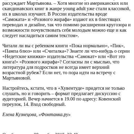
рассуждает Мартьянова. – Хотя многие из американских или
скандинавских книг в жанре young adult уже стали классикой,
их в школах изучают. В России издательства вроде
«Самоката» и «Розового жирафа» издают их в блестящих
переводах и дизайне, так что помимо расширения кругозора и
возможности почувствовать себя молодым можно еще и как
следует насладиться самим текстом».
Читали ли вы с ребенком книги «Пока нормально», «Пик»,
«Пампа блюз» или «Считалка»? Знаете ли что-нибудь о серии
«Недетские книжки» издательства «Самокат» или «Вот это
книга!» «Розового жирафа»? Согласны ли с мыслью, что
литература для подростков не всегда имеет верхний
возрастной рубеж? Если нет, то пора идти на встречу с
Мартьяновой.
Настройтесь, кстати, что в «Хувентуде» придется не только
слушать, но и говорить – формат предлагает дискуссию с
аудиторией. Вечер начнется в 19.00 по адресу: Ковенский
переулок, 14. Вход свободный.
Елена Кузнецова, «Фонтанка.ру»