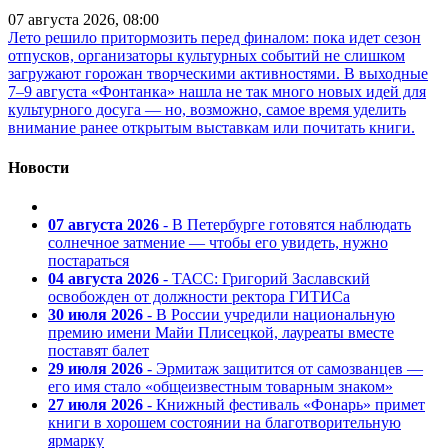
07 августа 2026, 08:00
Лето решило притормозить перед финалом: пока идет сезон
отпусков, организаторы культурных событий не слишком
загружают горожан творческими активностями. В выходные
7–9 августа «Фонтанка» нашла не так много новых идей для
культурного досуга — но, возможно, самое время уделить
внимание ранее открытым выставкам или почитать книги.
Новости
07 августа 2026
- В Петербурге готовятся наблюдать
солнечное затмение — чтобы его увидеть, нужно
постараться
04 августа 2026
- ТАСС: Григорий Заславский
освобожден от должности ректора ГИТИСа
30 июля 2026
- В России учредили национальную
премию имени Майи Плисецкой, лауреаты вместе
поставят балет
29 июля 2026
- Эрмитаж защитится от самозванцев —
его имя стало «общеизвестным товарным знаком»
27 июля 2026
- Книжный фестиваль «Фонарь» примет
книги в хорошем состоянии на благотворительную
ярмарку