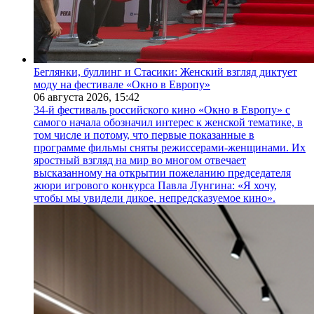
Беглянки, буллинг и Стасики: Женский взгляд диктует
моду на фестивале «Окно в Европу»
06 августа 2026,
15:42
34-й фестиваль российского кино «Окно в Европу» с
самого начала обозначил интерес к женской тематике, в
том числе и потому, что первые показанные в
программе фильмы сняты режиссерами-женщинами. Их
яростный взгляд на мир во многом отвечает
высказанному на открытии пожеланию председателя
жюри игрового конкурса Павла Лунгина: «Я хочу,
чтобы мы увидели дикое, непредсказуемое кино».