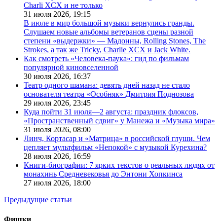
Charli XCX и не только
31 июля 2026,
19:15
В июле в мир большой музыки вернулись гранды.
Слушаем новые альбомы ветеранов сцены разной
степени «выдержки» — Мадонны, Rolling Stones, The
Strokes, а так же Tricky, Charlie XCX и Jack White.
Как смотреть «Человека-паука»: гид по фильмам
популярной киновселенной
30 июля 2026,
16:37
Театр одного шамана: девять дней назад не стало
основателя театра «Особняк» Дмитрия Поднозова
29 июля 2026,
23:45
Куда пойти 31 июля—2 августа: праздник флоксов,
«Пространственный сдвиг» у Манежа и «Музыка мира»
31 июля 2026,
08:00
Линч, Кортасар и «Матрица» в российской глуши. Чем
цепляет мультфильм «Непокой» с музыкой Курехина?
28 июля 2026,
16:59
Книги-биографии: 7 ярких текстов о реальных людях от
монахинь Средневековья до Энтони Хопкинса
27 июля 2026,
18:00
Предыдущие статьи
Фишки