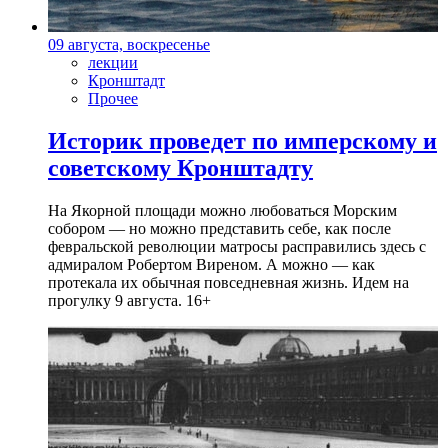
09 августа, воскресенье
лекции
Кронштадт
Прочее
Историк проведет по имперскому и
советскому Кронштадту
На Якорной площади можно любоваться Морским
собором — но можно представить себе, как после
февральской революции матросы расправились здесь с
адмиралом Робертом Виреном. А можно — как
протекала их обычная повседневная жизнь. Идем на
прогулку 9 августа. 16+