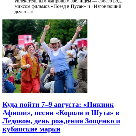
увлекательным жанровым зрелищeм — своего рода
миксом фильмов «Поезд в Пусан» и «Изгоняющий
дьявола».
Куда пойти 7–9 августа: «Пикник
Афиши», песни «Короля и Шута» в
Ледовом, день рождения Зощенко и
кубинские марки