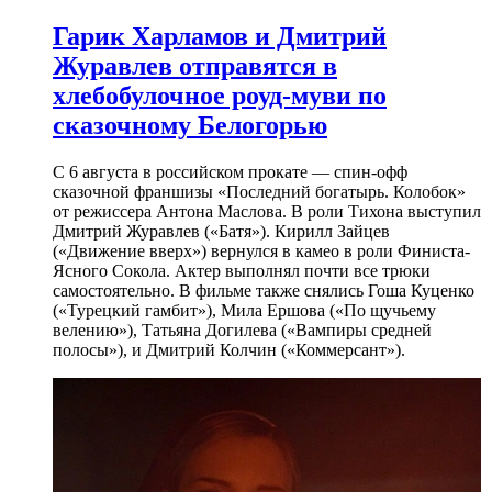
Гарик Харламов и Дмитрий
Журавлев отправятся в
хлебобулочное роуд-муви по
сказочному Белогорью
С 6 августа в российском прокате — спин-офф
сказочной франшизы «Последний богатырь. Колобок»
от режиссера Антона Маслова. В роли Тихона выступил
Дмитрий Журавлев («Батя»). Кирилл Зайцев
(«Движение вверх») вернулся в камео в роли Финиста-
Ясного Сокола. Актер выполнял почти все трюки
самостоятельно. В фильме также снялись Гоша Куценко
(«Турецкий гамбит»), Мила Ершова («По щучьему
велению»), Татьяна Догилева («Вампиры средней
полосы»), и Дмитрий Колчин («Коммерсант»).