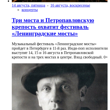
14 августа, пятница
-
16 августа, воскресенье
концерты
Три моста и Петропавловскую
крепость охватит фестиваль
«Ленинградские мосты»
Музыкальный фестиваль «Ленинградские мосты»
пройдет в Петербурге в 11-й раз. Инди-поп исполнители
выступят 14, 15 и 16 августа в Петропавловской
крепости и на трех мостах в центре. Вход свободный. 0+