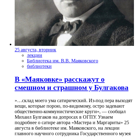
25 августа, вторник
лекции
Библиотека им. В.В. Маяковского
библиотеки
В «Маяковке» расскажут о
смешном и страшном у Булгакова
»…склад моего ума сатирический. Из-под пера выходят
вещи, которые порою, по-видимому, остро задевают
общественно-коммунистические круги», — сообщал
Михаил Булгаков на допросах в ОГПУ. Узнаем
подробнее о сатире автора «Мастера и Маргариты» 25
августа в библиотеке им. Маяковского, на лекции
главного научного сотрудника Государственного музея