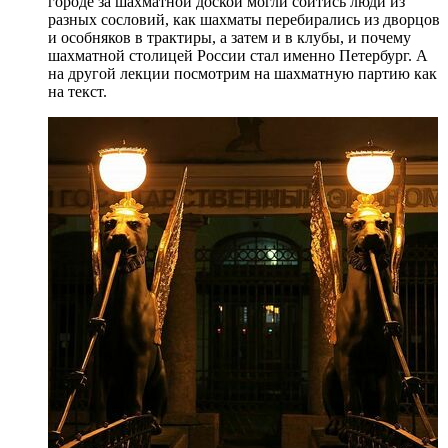
городе за шахматной доской могли сойтись люди из
разных сословий, как шахматы перебирались из дворцов
и особняков в трактиры, а затем и в клубы, и почему
шахматной столицей России стал именно Петербург. А
на другой лекции посмотрим на шахматную партию как
на текст.