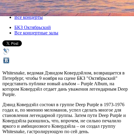
09 ноября 2015, понедельник
Версия для печати
Все концерты
БКЗ Октябрьский
Все концертные залы
Whitesnake, ведомая Дэвидом Ковердэйлом, возвращается в
Петербург, чтобы 9 ноября на сцене БКЗ "Октябрьский"
представить публике новый альбом – Purple Album, на
котором Ковердэйл отдает дань уважения легендарным Deep
Purple.
Дэвид Ковердэйл состоял в группе Deep Purple в 1973-1976
годах и, по мнению меломанов, успел сделать многое для
становления легендарной группы. Затем пути Deep Purple и
Ковердэйла разошлись, что, впрочем, не сильно печалило
яркого и амбициозного Ковердэйла – он создал группу
Whitesnake, гастролирующую по сей день.