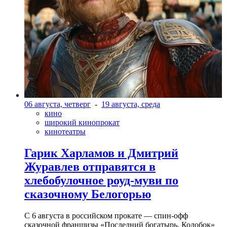
06 августа, четверг
-
19 августа, среда
кино
широкий кинопрокат
кинотеатры
Гарик Харламов и Дмитрий
Журавлев отправятся в
хлебобулочное роуд-муви по
сказочному Белогорью
С 6 августа в российском прокате — спин-офф
сказочной франшизы «Последний богатырь. Колобок»