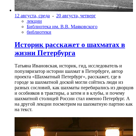
12 августа, среда
-
20 августа, четверг
лекции
Библиотека им. В.В. Маяковского
библиотеки
Историк расскажет о шахматах в
жизни Петербурга
Татьяна Ивановская, историк, гид, исследователь и
популяризатор истории шахмат в Петербурге, автор
проекта «Шахматный Петербург», расскажет, где в
городе за шахматной доской могли сойтись люди из
разных сословий, как шахматы перебирались из дворцов
и особняков в трактиры, а затем и в клубы, и почему
шахматной столицей России стал именно Петербург. А
на другой лекции посмотрим на шахматную партию как
на текст.