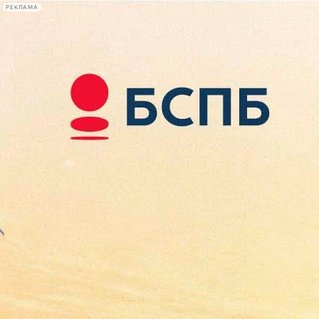
РЕКЛАМА
Афиша Plus
#телегид
Фонтанка.ру
Сегодня:
2026.08.10
08:46
Афиша Plus
кино
спектакли
выставки
концерты
лекции
книги
афиша плюс
новости
+