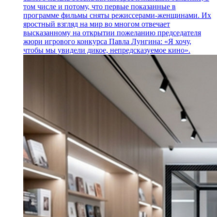
том числе и потому, что первые показанные в
программе фильмы сняты режиссерами-женщинами. Их
яростный взгляд на мир во многом отвечает
высказанному на открытии пожеланию председателя
жюри игрового конкурса Павла Лунгина: «Я хочу,
чтобы мы увидели дикое, непредсказуемое кино».