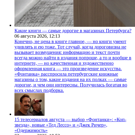
Какие книги — самые дорогие в магазинах Петербурга?
06 августа 2026,
12:13
Конечно, не цена в книге главное, — но книги умеют
удивлять и ею тоже. Тот случай, когда дороговизна не
вызывает возмущения: информацию и текст почти
всегда можно найти в издания попроще, а то и вообще в
интернете, — но качественная и художественно
оформленная книга — это произведение искусства.
«Фонтанка» расспросила петербургские книжные
магазины о том, какие издания на их полках — самые
дорогие, и чем они интересны. Получилась богатая во
всех смыслах подборка.
15 телесериалов августа — выбор «Фонтанки»: «Коп-
звезда», новые «Тед Лессо» и «Джек Ричер»,
«Одержимость»