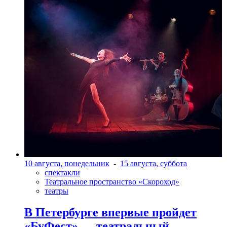
10 августа, понедельник
-
15 августа, суббота
спектакли
Театральное пространство «Скороход»
театры
В Петербурге впервые пройдет
«БуФест» — театральный