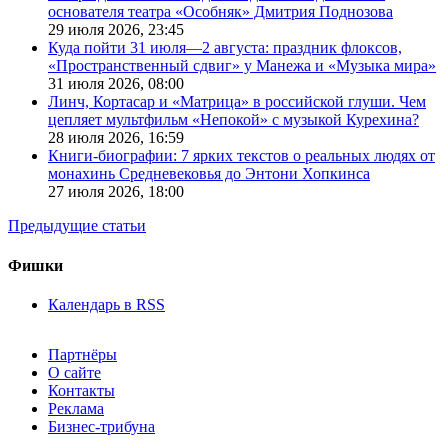
основателя театра «Особняк» Дмитрия Поднозова
29 июля 2026,
23:45
Куда пойти 31 июля—2 августа: праздник флоксов,
«Пространственный сдвиг» у Манежа и «Музыка мира»
31 июля 2026,
08:00
Линч, Кортасар и «Матрица» в российской глуши. Чем
цепляет мультфильм «Непокой» с музыкой Курехина?
28 июля 2026,
16:59
Книги-биографии: 7 ярких текстов о реальных людях от
монахинь Средневековья до Энтони Хопкинса
27 июля 2026,
18:00
Предыдущие статьи
Фишки
Календарь в RSS
Партнёры
О сайте
Контакты
Реклама
Бизнес-трибуна