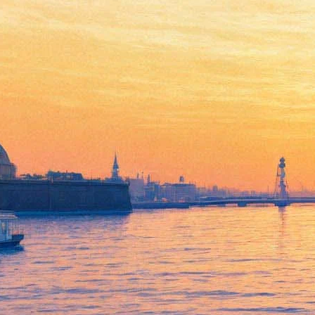
Whitesnake отдадут дань
Deep Purple