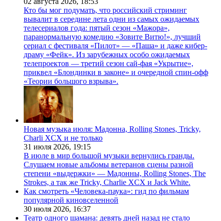
02 августа 2026,
18:53
Кто бы мог подумать, что российский стриминг
вывалит в середине лета одни из самых ожидаемых
телесериалов года: пятый сезон «Мажора»,
паранормальную комедию «Зовите Витю!», лучший
сериал с фестиваля «Пилот» — «Паша» и даже кибер-
драму «Фейк». Из зарубежных особо ожидаемых
телепроектов — третий сезон сай-фая «Укрытие»,
приквел «Блондинки в законе» и очередной спин-офф
«Теории большого взрыва».
Новая музыка июля: Мадонна, Rolling Stones, Tricky,
Charli XCX и не только
31 июля 2026,
19:15
В июле в мир большой музыки вернулись гранды.
Слушаем новые альбомы ветеранов сцены разной
степени «выдержки» — Мадонны, Rolling Stones, The
Strokes, а так же Tricky, Charlie XCX и Jack White.
Как смотреть «Человека-паука»: гид по фильмам
популярной киновселенной
30 июля 2026,
16:37
Театр одного шамана: девять дней назад не стало