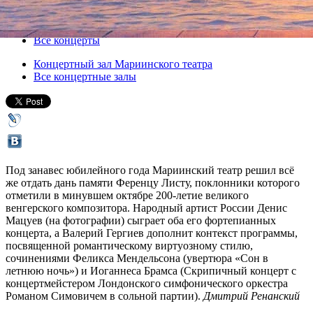
30 декабря 2011, пятница
,
22.00
Версия для печати
Все концерты
Концертный зал Мариинского театра
Все концертные залы
Под занавес юбилейного года Мариинский театр решил всё
же отдать дань памяти Ференцу Листу, поклонники которого
отметили в минувшем октябре 200-летие великого
венгерского композитора. Народный артист России Денис
Мацуев (на фотографии) сыграет оба его фортепианных
концерта, а Валерий Гергиев дополнит контекст программы,
посвященной романтическому виртуозному стилю,
сочинениями Феликса Мендельсона (увертюра «Сон в
летнюю ночь») и Иоганнеса Брамса (Скрипичный концерт с
концертмейстером Лондонского симфонического оркестра
Романом Симовичем в сольной партии).
Дмитрий Ренанский