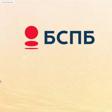
РЕКЛАМА
Афиша Plus
#телегид
Фонтанка.ру
Сегодня:
2026.08.09
13:45
Афиша Plus
кино
спектакли
выставки
концерты
лекции
книги
афиша плюс
новости
+