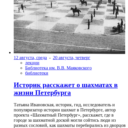
12 августа, среда
-
20 августа, четверг
лекции
Библиотека им. В.В. Маяковского
библиотеки
Историк расскажет о шахматах в
жизни Петербурга
Татьяна Ивановская, историк, гид, исследователь и
популяризатор истории шахмат в Петербурге, автор
проекта «Шахматный Петербург», расскажет, где в
городе за шахматной доской могли сойтись люди из
разных сословий, как шахматы перебирались из дворцов