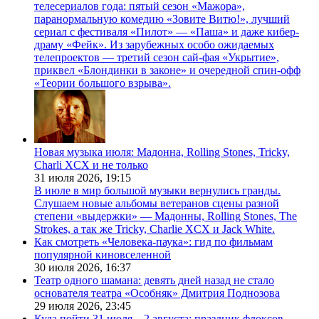
телесериалов года: пятый сезон «Мажора»,
паранормальную комедию «Зовите Витю!», лучший
сериал с фестиваля «Пилот» — «Паша» и даже кибер-
драму «Фейк». Из зарубежных особо ожидаемых
телепроектов — третий сезон сай-фая «Укрытие»,
приквел «Блондинки в законе» и очередной спин-офф
«Теории большого взрыва».
Новая музыка июля: Мадонна, Rolling Stones, Tricky,
Charli XCX и не только
31 июля 2026,
19:15
В июле в мир большой музыки вернулись гранды.
Слушаем новые альбомы ветеранов сцены разной
степени «выдержки» — Мадонны, Rolling Stones, The
Strokes, а так же Tricky, Charlie XCX и Jack White.
Как смотреть «Человека-паука»: гид по фильмам
популярной киновселенной
30 июля 2026,
16:37
Театр одного шамана: девять дней назад не стало
основателя театра «Особняк» Дмитрия Поднозова
29 июля 2026,
23:45
Куда пойти 31 июля—2 августа: праздник флоксов,