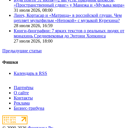
«Пространственный сдвиг» у Манежа и «Музыка мира»
31 июля 2026,
08:00
Линч, Кортасар и «Матрица» в российской глуши. Чем
цепляет мультфильм «Непокой» с музыкой Курехина?
28 июля 2026,
16:59
Книги-биографии: 7 ярких текстов о реальных людях от
монахинь Средневековья до Энтони Хопкинса
27 июля 2026,
18:00
Предыдущие статьи
Фишки
Календарь в RSS
Партнёры
О сайте
Контакты
Реклама
Бизнес-трибуна
© 2000-2026
Фонтанка.Ру