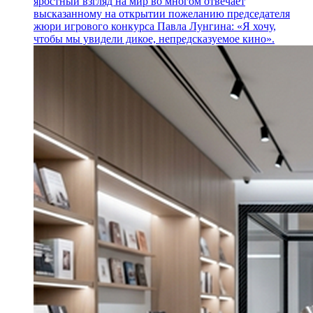
яростный взгляд на мир во многом отвечает
высказанному на открытии пожеланию председателя
жюри игрового конкурса Павла Лунгина: «Я хочу,
чтобы мы увидели дикое, непредсказуемое кино».