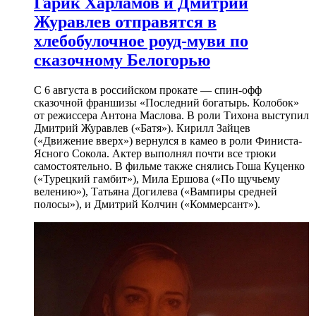
Гарик Харламов и Дмитрий
Журавлев отправятся в
хлебобулочное роуд-муви по
сказочному Белогорью
С 6 августа в российском прокате — спин-офф
сказочной франшизы «Последний богатырь. Колобок»
от режиссера Антона Маслова. В роли Тихона выступил
Дмитрий Журавлев («Батя»). Кирилл Зайцев
(«Движение вверх») вернулся в камео в роли Финиста-
Ясного Сокола. Актер выполнял почти все трюки
самостоятельно. В фильме также снялись Гоша Куценко
(«Турецкий гамбит»), Мила Ершова («По щучьему
велению»), Татьяна Догилева («Вампиры средней
полосы»), и Дмитрий Колчин («Коммерсант»).