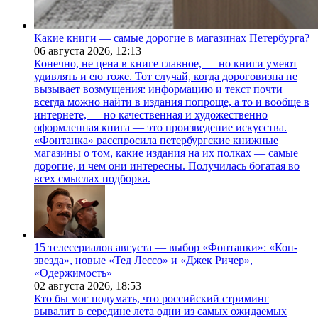
Какие книги — самые дорогие в магазинах Петербурга?
06 августа 2026,
12:13
Конечно, не цена в книге главное, — но книги умеют
удивлять и ею тоже. Тот случай, когда дороговизна не
вызывает возмущения: информацию и текст почти
всегда можно найти в издания попроще, а то и вообще в
интернете, — но качественная и художественно
оформленная книга — это произведение искусства.
«Фонтанка» расспросила петербургские книжные
магазины о том, какие издания на их полках — самые
дорогие, и чем они интересны. Получилась богатая во
всех смыслах подборка.
15 телесериалов августа — выбор «Фонтанки»: «Коп-
звезда», новые «Тед Лессо» и «Джек Ричер»,
«Одержимость»
02 августа 2026,
18:53
Кто бы мог подумать, что российский стриминг
вывалит в середине лета одни из самых ожидаемых