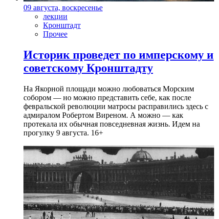
09 августа, воскресенье
лекции
Кронштадт
Прочее
Историк проведет по имперскому и
советскому Кронштадту
На Якорной площади можно любоваться Морским
собором — но можно представить себе, как после
февральской революции матросы расправились здесь с
адмиралом Робертом Виреном. А можно — как
протекала их обычная повседневная жизнь. Идем на
прогулку 9 августа. 16+