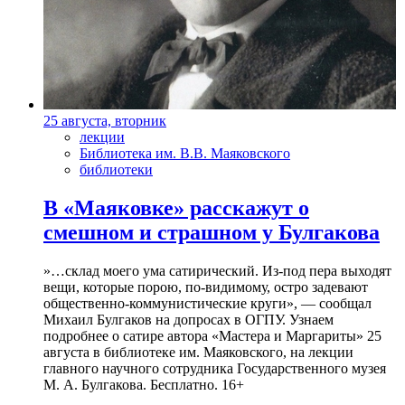
25 августа, вторник
лекции
Библиотека им. В.В. Маяковского
библиотеки
В «Маяковке» расскажут о
смешном и страшном у Булгакова
»…склад моего ума сатирический. Из-под пера выходят
вещи, которые порою, по-видимому, остро задевают
общественно-коммунистические круги», — сообщал
Михаил Булгаков на допросах в ОГПУ. Узнаем
подробнее о сатире автора «Мастера и Маргариты» 25
августа в библиотеке им. Маяковского, на лекции
главного научного сотрудника Государственного музея
М. А. Булгакова. Бесплатно. 16+