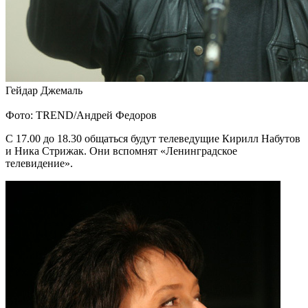
Гейдар Джемаль
Фото: TREND/Андрей Федоров
С 17.00 до 18.30 общаться будут телеведущие Кирилл Набутов
и Ника Стрижак. Они вспомнят «Ленинградское
телевидение».