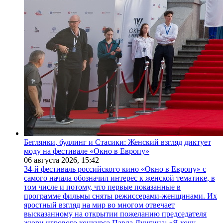
Беглянки, буллинг и Стасики: Женский взгляд диктует
моду на фестивале «Окно в Европу»
06 августа 2026,
15:42
34-й фестиваль российского кино «Окно в Европу» с
самого начала обозначил интерес к женской тематике, в
том числе и потому, что первые показанные в
программе фильмы сняты режиссерами-женщинами. Их
яростный взгляд на мир во многом отвечает
высказанному на открытии пожеланию председателя
жюри игрового конкурса Павла Лунгина: «Я хочу,