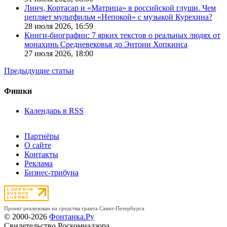
Линч, Кортасар и «Матрица» в российской глуши. Чем
цепляет мультфильм «Непокой» с музыкой Курехина?
28 июля 2026,
16:59
Книги-биографии: 7 ярких текстов о реальных людях от
монахинь Средневековья до Энтони Хопкинса
27 июля 2026,
18:00
Предыдущие статьи
Фишки
Календарь в RSS
Партнёры
О сайте
Контакты
Реклама
Бизнес-трибуна
Проект реализован на средства гранта Санкт-Петербурга
© 2000-2026
Фонтанка.Ру
Свидетельство Роскомнадзора