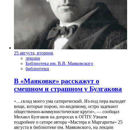
25 августа, вторник
лекции
Библиотека им. В.В. Маяковского
библиотеки
В «Маяковке» расскажут о
смешном и страшном у Булгакова
»…склад моего ума сатирический. Из-под пера выходят
вещи, которые порою, по-видимому, остро задевают
общественно-коммунистические круги», — сообщал
Михаил Булгаков на допросах в ОГПУ. Узнаем
подробнее о сатире автора «Мастера и Маргариты» 25
августа в библиотеке им. Маяковского, на лекции