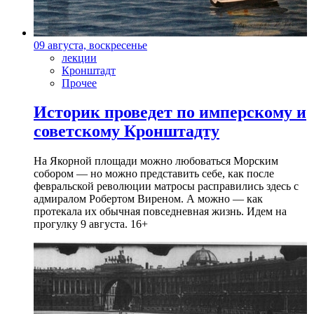
09 августа, воскресенье
лекции
Кронштадт
Прочее
Историк проведет по имперскому и
советскому Кронштадту
На Якорной площади можно любоваться Морским
собором — но можно представить себе, как после
февральской революции матросы расправились здесь с
адмиралом Робертом Виреном. А можно — как
протекала их обычная повседневная жизнь. Идем на
прогулку 9 августа. 16+