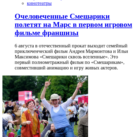
кинотеатры
Очеловеченные Смешарики
полетят на Марс в первом игровом
фильме франшизы
6 августа в отечественный прокат выходит семейный
приключенческий фильм Андрея Мармонтова и Ильи
Максимова «Смешарики сквозь вселенные». Это
первый полнометражный фильм по «Смешарикам»,
совместивший анимацию и игру живых актеров.