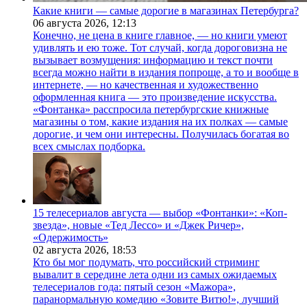
Какие книги — самые дорогие в магазинах Петербурга?
06 августа 2026,
12:13
Конечно, не цена в книге главное, — но книги умеют
удивлять и ею тоже. Тот случай, когда дороговизна не
вызывает возмущения: информацию и текст почти
всегда можно найти в издания попроще, а то и вообще в
интернете, — но качественная и художественно
оформленная книга — это произведение искусства.
«Фонтанка» расспросила петербургские книжные
магазины о том, какие издания на их полках — самые
дорогие, и чем они интересны. Получилась богатая во
всех смыслах подборка.
15 телесериалов августа — выбор «Фонтанки»: «Коп-
звезда», новые «Тед Лессо» и «Джек Ричер»,
«Одержимость»
02 августа 2026,
18:53
Кто бы мог подумать, что российский стриминг
вывалит в середине лета одни из самых ожидаемых
телесериалов года: пятый сезон «Мажора»,
паранормальную комедию «Зовите Витю!», лучший