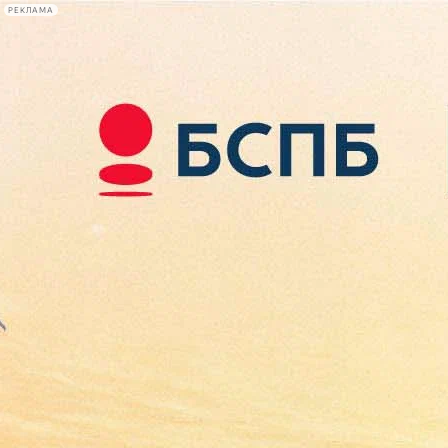
РЕКЛАМА
Афиша Plus
#телегид
Фонтанка.ру
Сегодня:
2026.08.08
12:49
Афиша Plus
кино
спектакли
выставки
концерты
лекции
книги
афиша плюс
новости
+