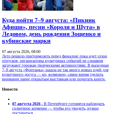
Куда пойти 7–9 августа: «Пикник
Афиши», песни «Короля и Шута» в
Ледовом, день рождения Зощенко и
кубинские марки
07 августа 2026, 08:00
Лето решило притормозить перед финалом: пока идет сезон
отпусков, организаторы культурных событий не слишком
загружают горожан творческими активностями. В выходные
7–9 августа «Фонтанка» нашла не так много новых идей для
культурного досуга — но, возможно, самое время уделить
внимание ранее открытым выставкам или почитать книги.
Новости
07 августа 2026
- В Петербурге готовятся наблюдать
солнечное затмение — чтобы его увидеть, нужно
постараться