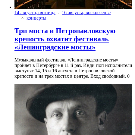
14 августа, пятница
-
16 августа, воскресенье
концерты
Три моста и Петропавловскую
крепость охватит фестиваль
«Ленинградские мосты»
Музыкальный фестиваль «Ленинградские мосты»
пройдет в Петербурге в 11-й раз. Инди-поп исполнители
выступят 14, 15 и 16 августа в Петропавловской
крепости и на трех мостах в центре. Вход свободный. 0+