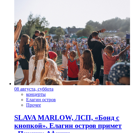
08 августа, суббота
концерты
Елагин остров
Прочее
SLAVA MARLOW, ЛСП, «Бонд с
кнопкой». Елагин остров примет