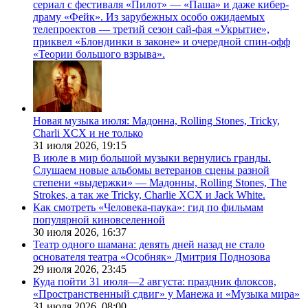
сериал с фестиваля «Пилот» — «Паша» и даже кибер-
драму «Фейк». Из зарубежных особо ожидаемых
телепроектов — третий сезон сай-фая «Укрытие»,
приквел «Блондинки в законе» и очередной спин-офф
«Теории большого взрыва».
Новая музыка июля: Мадонна, Rolling Stones, Tricky,
Charli XCX и не только
31 июля 2026,
19:15
В июле в мир большой музыки вернулись гранды.
Слушаем новые альбомы ветеранов сцены разной
степени «выдержки» — Мадонны, Rolling Stones, The
Strokes, а так же Tricky, Charlie XCX и Jack White.
Как смотреть «Человека-паука»: гид по фильмам
популярной киновселенной
30 июля 2026,
16:37
Театр одного шамана: девять дней назад не стало
основателя театра «Особняк» Дмитрия Поднозова
29 июля 2026,
23:45
Куда пойти 31 июля—2 августа: праздник флоксов,
«Пространственный сдвиг» у Манежа и «Музыка мира»
31 июля 2026,
08:00