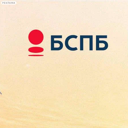
РЕКЛАМА
Афиша Plus
#телегид
Фонтанка.ру
Сегодня:
2026.08.08
12:35
Афиша Plus
кино
спектакли
выставки
концерты
лекции
книги
афиша плюс
новости
+