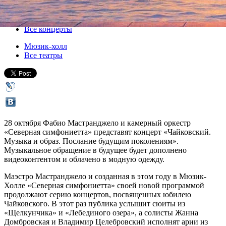
28 октября 2015, среда
,
19.00
Версия для печати
Все концерты
Мюзик-холл
Все театры
28 октября Фабио Мастранджело и камерный оркестр
«Северная симфониетта» представят концерт «Чайковский.
Музыка и образ. Послание будущим поколениям».
Музыкальное обращение в будущее будет дополнено
видеоконтентом и облачено в модную одежду.
Маэстро Мастранджело и созданная в этом году в Мюзик-
Холле «Северная симфониетта» своей новой программой
продолжают серию концертов, посвященных юбилею
Чайковского. В этот раз публика услышит сюиты из
«Щелкунчика» и «Лебединого озера», а солисты Жанна
Домбровская и Владимир Целебровский исполнят арии из