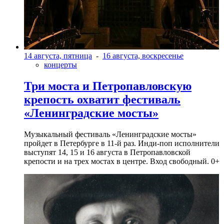
14 августа, пятница
-
16 августа, воскресенье
концерты
Три моста и Петропавловскую
крепость охватит фестиваль
«Ленинградские мосты»
Музыкальный фестиваль «Ленинградские мосты»
пройдет в Петербурге в 11-й раз. Инди-поп исполнители
выступят 14, 15 и 16 августа в Петропавловской
крепости и на трех мостах в центре. Вход свободный. 0+