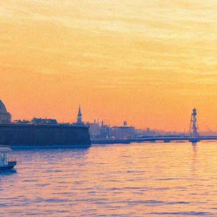
Чайковского объединят с
модой - в Мюзик-Холле