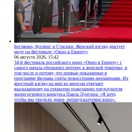
Беглянки, буллинг и Стасики: Женский взгляд диктует
моду на фестивале «Окно в Европу»
06 августа 2026,
15:42
34-й фестиваль российского кино «Окно в Европу» с
самого начала обозначил интерес к женской тематике, в
том числе и потому, что первые показанные в
программе фильмы сняты режиссерами-женщинами. Их
яростный взгляд на мир во многом отвечает
высказанному на открытии пожеланию председателя
жюри игрового конкурса Павла Лунгина: «Я хочу,
чтобы мы увидели дикое, непредсказуемое кино».