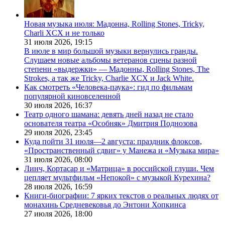
Новая музыка июля: Мадонна, Rolling Stones, Tricky,
Charli XCX и не только
31 июля 2026,
19:15
В июле в мир большой музыки вернулись гранды.
Слушаем новые альбомы ветеранов сцены разной
степени «выдержки» — Мадонны, Rolling Stones, The
Strokes, а так же Tricky, Charlie XCX и Jack White.
Как смотреть «Человека-паука»: гид по фильмам
популярной киновселенной
30 июля 2026,
16:37
Театр одного шамана: девять дней назад не стало
основателя театра «Особняк» Дмитрия Поднозова
29 июля 2026,
23:45
Куда пойти 31 июля—2 августа: праздник флоксов,
«Пространственный сдвиг» у Манежа и «Музыка мира»
31 июля 2026,
08:00
Линч, Кортасар и «Матрица» в российской глуши. Чем
цепляет мультфильм «Непокой» с музыкой Курехина?
28 июля 2026,
16:59
Книги-биографии: 7 ярких текстов о реальных людях от
монахинь Средневековья до Энтони Хопкинса
27 июля 2026,
18:00