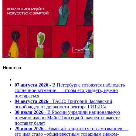
Новости
07 августа 2026
- В Петербурге готовятся наблюдать
солнечное затмение — чтобы его увидеть, нужно
постараться
04 августа 2026
- ТАСС: Григорий Заславский
освобожден от должности ректора ГИТИСа
30 июля 2026
- В России учредили национальную
премию имени Майи Плисецкой, лауреаты вместе
поставят балет
29 июля 2026
- Эрмитаж защитится от самозванцев —
его имя стало «общеизвестным товарным знаком»