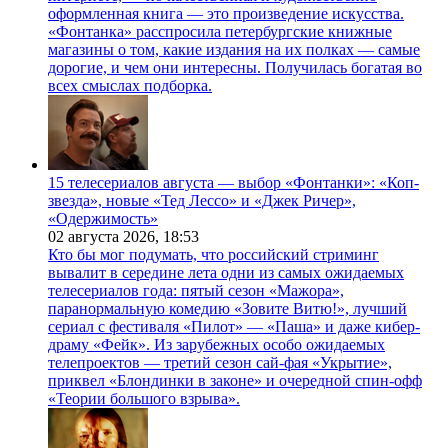
оформленная книга — это произведение искусства.
«Фонтанка» расспросила петербургские книжные
магазины о том, какие издания на их полках — самые
дорогие, и чем они интересны. Получилась богатая во
всех смыслах подборка.
15 телесериалов августа — выбор «Фонтанки»: «Коп-
звезда», новые «Тед Лессо» и «Джек Ричер»,
«Одержимость»
02 августа 2026,
18:53
Кто бы мог подумать, что российский стриминг
вывалит в середине лета одни из самых ожидаемых
телесериалов года: пятый сезон «Мажора»,
паранормальную комедию «Зовите Витю!», лучший
сериал с фестиваля «Пилот» — «Паша» и даже кибер-
драму «Фейк». Из зарубежных особо ожидаемых
телепроектов — третий сезон сай-фая «Укрытие»,
приквел «Блондинки в законе» и очередной спин-офф
«Теории большого взрыва».