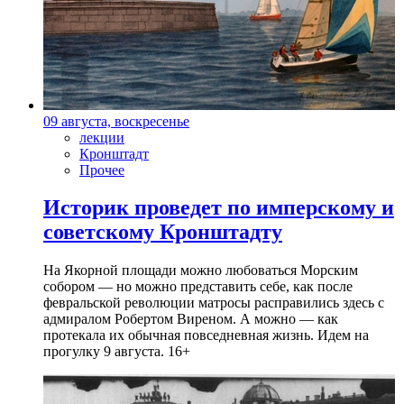
09 августа, воскресенье
лекции
Кронштадт
Прочее
Историк проведет по имперскому и
советскому Кронштадту
На Якорной площади можно любоваться Морским
собором — но можно представить себе, как после
февральской революции матросы расправились здесь с
адмиралом Робертом Виреном. А можно — как
протекала их обычная повседневная жизнь. Идем на
прогулку 9 августа. 16+