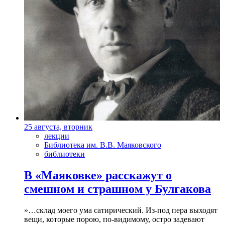
25 августа, вторник
лекции
Библиотека им. В.В. Маяковского
библиотеки
В «Маяковке» расскажут о
смешном и страшном у Булгакова
»…склад моего ума сатирический. Из-под пера выходят
вещи, которые порою, по-видимому, остро задевают