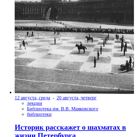
12 августа, среда
-
20 августа, четверг
лекции
Библиотека им. В.В. Маяковского
библиотеки
Историк расскажет о шахматах в
жизни Петербурга