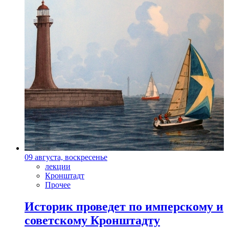
09 августа, воскресенье
лекции
Кронштадт
Прочее
Историк проведет по имперскому и
советскому Кронштадту