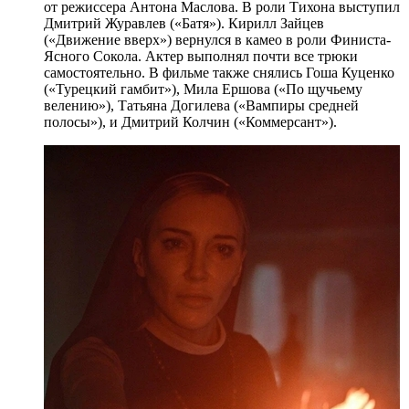
от режиссера Антона Маслова. В роли Тихона выступил
Дмитрий Журавлев («Батя»). Кирилл Зайцев
(«Движение вверх») вернулся в камео в роли Финиста-
Ясного Сокола. Актер выполнял почти все трюки
самостоятельно. В фильме также снялись Гоша Куценко
(«Турецкий гамбит»), Мила Ершова («По щучьему
велению»), Татьяна Догилева («Вампиры средней
полосы»), и Дмитрий Колчин («Коммерсант»).