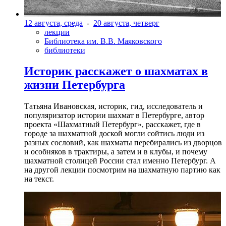
12 августа, среда
-
20 августа, четверг
лекции
Библиотека им. В.В. Маяковского
библиотеки
Историк расскажет о шахматах в
жизни Петербурга
Татьяна Ивановская, историк, гид, исследователь и
популяризатор истории шахмат в Петербурге, автор
проекта «Шахматный Петербург», расскажет, где в
городе за шахматной доской могли сойтись люди из
разных сословий, как шахматы перебирались из дворцов
и особняков в трактиры, а затем и в клубы, и почему
шахматной столицей России стал именно Петербург. А
на другой лекции посмотрим на шахматную партию как
на текст.