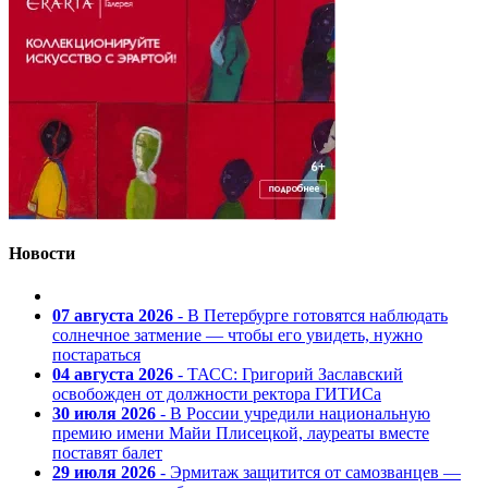
Новости
07 августа 2026
- В Петербурге готовятся наблюдать
солнечное затмение — чтобы его увидеть, нужно
постараться
04 августа 2026
- ТАСС: Григорий Заславский
освобожден от должности ректора ГИТИСа
30 июля 2026
- В России учредили национальную
премию имени Майи Плисецкой, лауреаты вместе
поставят балет
29 июля 2026
- Эрмитаж защитится от самозванцев —