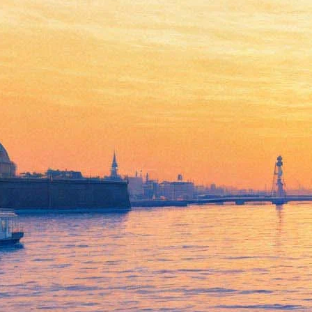
«Дети Picasso» отпразднуют
15-летие и представят новый
альбом на сцене "Эрарты"