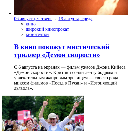
06 августа, четверг
-
19 августа, среда
кино
широкий кинопрокат
кинотеатры
В кино покажут мистический
триллер «Демон скорости»
С 6 августа на экранах — фильм ужасов Джона Кийеса
«Демон скорости». Критики сочли ленту бодрым и
увлекательным жанровым зрелищeм — своего рода
миксом фильмов «Поезд в Пусан» и «Изгоняющий
дьявола».