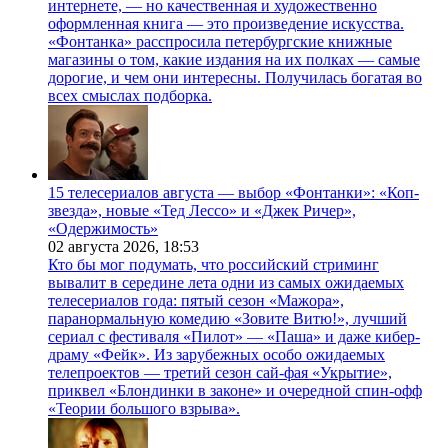
интернете, — но качественная и художественно
оформленная книга — это произведение искусства.
«Фонтанка» расспросила петербургские книжные
магазины о том, какие издания на их полках — самые
дорогие, и чем они интересны. Получилась богатая во
всех смыслах подборка.
15 телесериалов августа — выбор «Фонтанки»: «Коп-
звезда», новые «Тед Лессо» и «Джек Ричер»,
«Одержимость»
02 августа 2026,
18:53
Кто бы мог подумать, что российский стриминг
вывалит в середине лета одни из самых ожидаемых
телесериалов года: пятый сезон «Мажора»,
паранормальную комедию «Зовите Витю!», лучший
сериал с фестиваля «Пилот» — «Паша» и даже кибер-
драму «Фейк». Из зарубежных особо ожидаемых
телепроектов — третий сезон сай-фая «Укрытие»,
приквел «Блондинки в законе» и очередной спин-офф
«Теории большого взрыва».