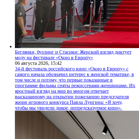
Беглянки, буллинг и Стасики: Женский взгляд диктует
моду на фестивале «Окно в Европу»
06 августа 2026,
15:42
34-й фестиваль российского кино «Окно в Европу» с
самого начала обозначил интерес к женской тематике, в
том числе и потому, что первые показанные в
программе фильмы сняты режиссерами-женщинами. Их
яростный взгляд на мир во многом отвечает
высказанному на открытии пожеланию председателя
жюри игрового конкурса Павла Лунгина: «Я хочу,
чтобы мы увидели дикое, непредсказуемое кино».