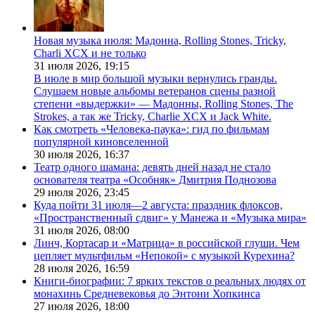
Новая музыка июля: Мадонна, Rolling Stones, Tricky,
Charli XCX и не только
31 июля 2026,
19:15
В июле в мир большой музыки вернулись гранды.
Слушаем новые альбомы ветеранов сцены разной
степени «выдержки» — Мадонны, Rolling Stones, The
Strokes, а так же Tricky, Charlie XCX и Jack White.
Как смотреть «Человека-паука»: гид по фильмам
популярной киновселенной
30 июля 2026,
16:37
Театр одного шамана: девять дней назад не стало
основателя театра «Особняк» Дмитрия Поднозова
29 июля 2026,
23:45
Куда пойти 31 июля—2 августа: праздник флоксов,
«Пространственный сдвиг» у Манежа и «Музыка мира»
31 июля 2026,
08:00
Линч, Кортасар и «Матрица» в российской глуши. Чем
цепляет мультфильм «Непокой» с музыкой Курехина?
28 июля 2026,
16:59
Книги-биографии: 7 ярких текстов о реальных людях от
монахинь Средневековья до Энтони Хопкинса
27 июля 2026,
18:00