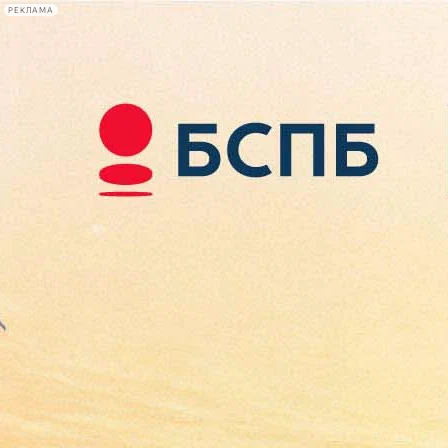
РЕКЛАМА
Афиша Plus
#телегид
Фонтанка.ру
Сегодня:
2026.08.09
15:17
Афиша Plus
кино
спектакли
выставки
концерты
лекции
книги
афиша плюс
новости
+