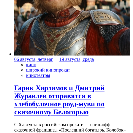
06 августа, четверг
-
19 августа, среда
кино
широкий кинопрокат
кинотеатры
Гарик Харламов и Дмитрий
Журавлев отправятся в
хлебобулочное роуд-муви по
сказочному Белогорью
С 6 августа в российском прокате — спин-офф
сказочной франшизы «Последний богатырь. Колобок»