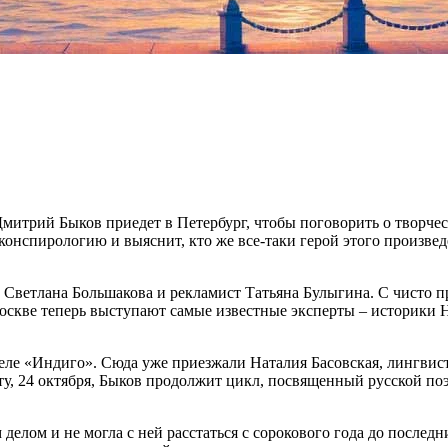
Дмитрий Быков приедет в Петербург, чтобы поговорить о творче
конспирологию и выяснит, кто же все-таки герой этого произвед
 Светлана Большакова и рекламист Татьяна Булыгина. С чисто п
оскве теперь выступают самые известные эксперты – историки Н
теле «Индиго». Сюда уже приезжали Наталия Басовская, лингви
, 24 октября, Быков продолжит цикл, посвященный русской поэз
 делом и не могла с ней расстаться с сорокового года до после