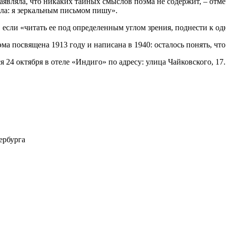
являла, что никаких тайных смыслов поэма не содержит, – отмеч
ла: я зеркальным письмом пишу».
, если «читать ее под определенным углом зрения, поднести к о
 посвящена 1913 году и написана в 1940: осталось понять, что 
4 октября в отеле «Индиго» по адресу: улица Чайковского, 17.
ербурга