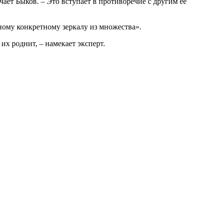
ает Быков. – Это вступает в противоречие с другим ее
дному конкретному зеркалу из множества».
их роднит, – намекает эксперт.