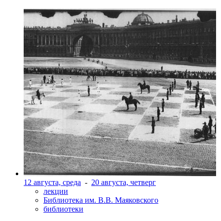
12 августа, среда
-
20 августа, четверг
лекции
Библиотека им. В.В. Маяковского
библиотеки