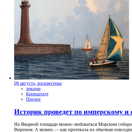
09 августа, воскресенье
лекции
Кронштадт
Прочее
Историк проведет по имперскому и
На Якорной площади можно любоваться Морским собором 
Виреном. А можно — как протекала их обычная повседнев