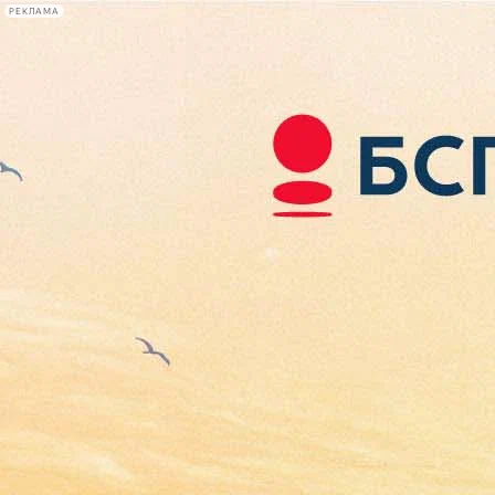
РЕКЛАМА
Афиша Plus
#телегид
Фонтанка.ру
Сегодня:
2026.08.09
13:34
Афиша Plus
кино
спектакли
выставки
концерты
лекции
книги
афиша плюс
новости
+