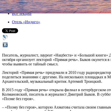
Все книги
Все лекции
Отель «Индиго»
Писатель, журналист, лауреат «Нацбеста» и «Большой книги» 
октября организует лекторий «Прямая речь». Быков окунется в 
чтобы выявить ее тайный смысл.
Лекторий «Прямая речь» придумали в 2010 году радиоредактор
поделиться знаниями с другими. На нескольких площадках в М
Архангельский, музыкальный критик Артемий Троицкий.
В 2015 году «Прямая речь» открыла филиал в петербургском о
Колмановский, писатель и журналист Дмитрий Быков. В субботу
«Поэме без героя».
– «Поэму без героя», которую Ахматова считала своим главным