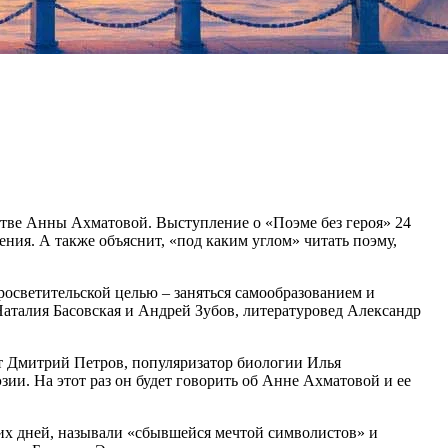
стве Анны Ахматовой. Выступление о «Поэме без героя» 24
ения. А также объяснит, «под каким углом» читать поэму,
росветительской целью – заняться самообразованием и
аталия Басовская и Андрей Зубов, литературовед Александр
ст Дмитрий Петров, популяризатор биологии Илья
ии. На этот раз он будет говорить об Анне Ахматовой и ее
дних дней, называли «сбывшейся мечтой символистов» и