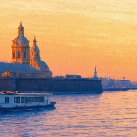
Дмитрий Быков расшифрует 
24 октября 2015, суббота
,
19.30
Версия для печати