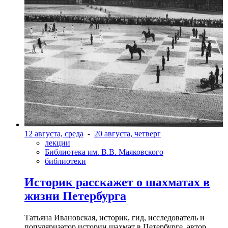
12 августа, среда
-
20 августа, четверг
лекции
Библиотека им. В.В. Маяковского
библиотеки
Историк расскажет о шахматах в
жизни Петербурга
Татьяна Ивановская, историк, гид, исследователь и
популяризатор истории шахмат в Петербурге, автор