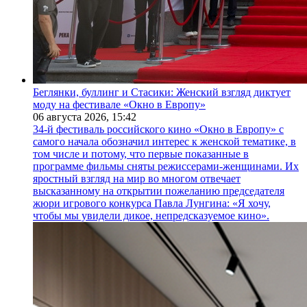
Беглянки, буллинг и Стасики: Женский взгляд диктует
моду на фестивале «Окно в Европу»
06 августа 2026,
15:42
34-й фестиваль российского кино «Окно в Европу» с
самого начала обозначил интерес к женской тематике, в
том числе и потому, что первые показанные в
программе фильмы сняты режиссерами-женщинами. Их
яростный взгляд на мир во многом отвечает
высказанному на открытии пожеланию председателя
жюри игрового конкурса Павла Лунгина: «Я хочу,
чтобы мы увидели дикое, непредсказуемое кино».