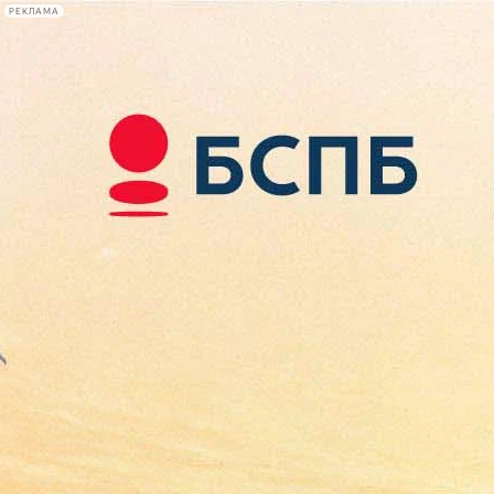
РЕКЛАМА
Афиша Plus
#телегид
Фонтанка.ру
Сегодня:
2026.08.09
12:16
Афиша Plus
кино
спектакли
выставки
концерты
лекции
книги
афиша плюс
новости
+