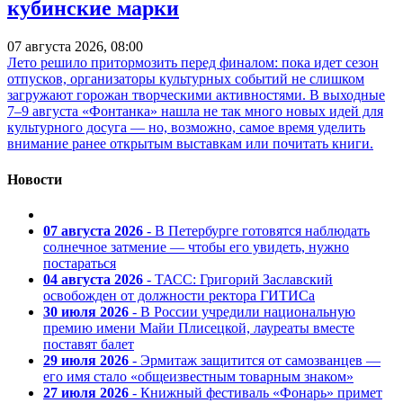
кубинские марки
07 августа 2026, 08:00
Лето решило притормозить перед финалом: пока идет сезон
отпусков, организаторы культурных событий не слишком
загружают горожан творческими активностями. В выходные
7–9 августа «Фонтанка» нашла не так много новых идей для
культурного досуга — но, возможно, самое время уделить
внимание ранее открытым выставкам или почитать книги.
Новости
07 августа 2026
- В Петербурге готовятся наблюдать
солнечное затмение — чтобы его увидеть, нужно
постараться
04 августа 2026
- ТАСС: Григорий Заславский
освобожден от должности ректора ГИТИСа
30 июля 2026
- В России учредили национальную
премию имени Майи Плисецкой, лауреаты вместе
поставят балет
29 июля 2026
- Эрмитаж защитится от самозванцев —
его имя стало «общеизвестным товарным знаком»
27 июля 2026
- Книжный фестиваль «Фонарь» примет