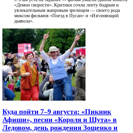
«Демон скорости». Критики сочли ленту бодрым и
увлекательным жанровым зрелищeм — своего рода
миксом фильмов «Поезд в Пусан» и «Изгоняющий
дьявола».
Куда пойти 7–9 августа: «Пикник
Афиши», песни «Короля и Шута» в
Ледовом, день рождения Зощенко и