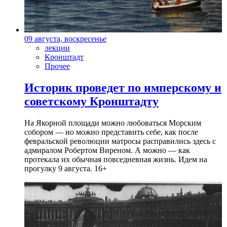
09 августа, воскресенье
лекции
Кронштадт
Прочее
Историк проведет по имперскому и
советскому Кронштадту
На Якорной площади можно любоваться Морским
собором — но можно представить себе, как после
февральской революции матросы расправились здесь с
адмиралом Робертом Виреном. А можно — как
протекала их обычная повседневная жизнь. Идем на
прогулку 9 августа. 16+