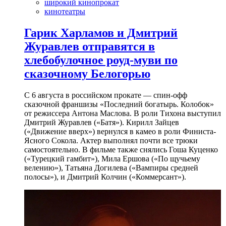
широкий кинопрокат
кинотеатры
Гарик Харламов и Дмитрий
Журавлев отправятся в
хлебобулочное роуд-муви по
сказочному Белогорью
С 6 августа в российском прокате — спин-офф
сказочной франшизы «Последний богатырь. Колобок»
от режиссера Антона Маслова. В роли Тихона выступил
Дмитрий Журавлев («Батя»). Кирилл Зайцев
(«Движение вверх») вернулся в камео в роли Финиста-
Ясного Сокола. Актер выполнял почти все трюки
самостоятельно. В фильме также снялись Гоша Куценко
(«Турецкий гамбит»), Мила Ершова («По щучьему
велению»), Татьяна Догилева («Вампиры средней
полосы»), и Дмитрий Колчин («Коммерсант»).