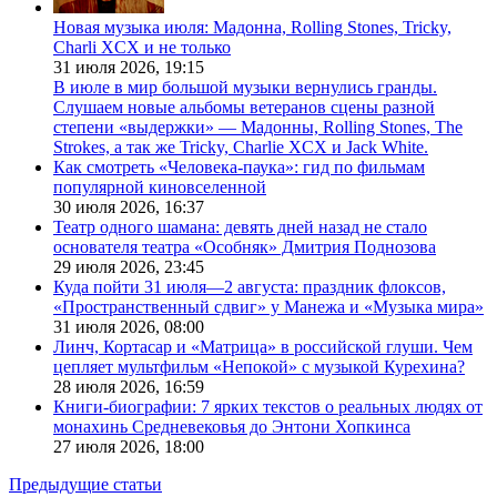
Новая музыка июля: Мадонна, Rolling Stones, Tricky,
Charli XCX и не только
31 июля 2026,
19:15
В июле в мир большой музыки вернулись гранды.
Слушаем новые альбомы ветеранов сцены разной
степени «выдержки» — Мадонны, Rolling Stones, The
Strokes, а так же Tricky, Charlie XCX и Jack White.
Как смотреть «Человека-паука»: гид по фильмам
популярной киновселенной
30 июля 2026,
16:37
Театр одного шамана: девять дней назад не стало
основателя театра «Особняк» Дмитрия Поднозова
29 июля 2026,
23:45
Куда пойти 31 июля—2 августа: праздник флоксов,
«Пространственный сдвиг» у Манежа и «Музыка мира»
31 июля 2026,
08:00
Линч, Кортасар и «Матрица» в российской глуши. Чем
цепляет мультфильм «Непокой» с музыкой Курехина?
28 июля 2026,
16:59
Книги-биографии: 7 ярких текстов о реальных людях от
монахинь Средневековья до Энтони Хопкинса
27 июля 2026,
18:00
Предыдущие статьи