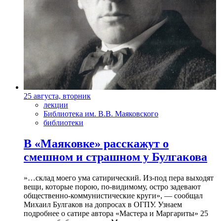
25 августа, вторник
лекции
Библиотека им. В.В. Маяковского
библиотеки
В «Маяковке» расскажут о
смешном и страшном у Булгакова
»…склад моего ума сатирический. Из-под пера выходят
вещи, которые порою, по-видимому, остро задевают
общественно-коммунистические круги», — сообщал
Михаил Булгаков на допросах в ОГПУ. Узнаем
подробнее о сатире автора «Мастера и Маргариты» 25