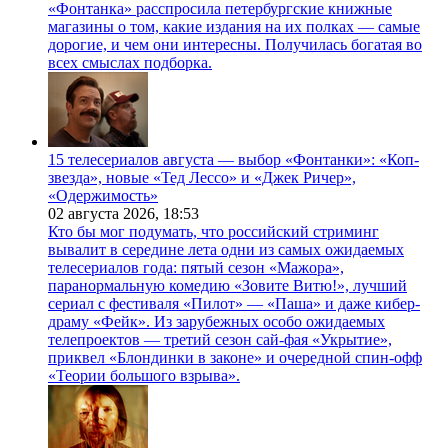
«Фонтанка» расспросила петербургские книжные
магазины о том, какие издания на их полках — самые
дорогие, и чем они интересны. Получилась богатая во
всех смыслах подборка.
15 телесериалов августа — выбор «Фонтанки»: «Коп-
звезда», новые «Тед Лессо» и «Джек Ричер»,
«Одержимость»
02 августа 2026,
18:53
Кто бы мог подумать, что российский стриминг
вывалит в середине лета одни из самых ожидаемых
телесериалов года: пятый сезон «Мажора»,
паранормальную комедию «Зовите Витю!», лучший
сериал с фестиваля «Пилот» — «Паша» и даже кибер-
драму «Фейк». Из зарубежных особо ожидаемых
телепроектов — третий сезон сай-фая «Укрытие»,
приквел «Блондинки в законе» и очередной спин-офф
«Теории большого взрыва».