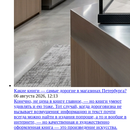
Какие книги — самые дорогие в магазинах Петербурга?
06 августа 2026,
12:13
Конечно, не цена в книге главное, — но книги умеют
удивлять и ею тоже. Тот случай, когда дороговизна не
вызывает возмущения: информацию и текст почти
всегда можно найти в издания попроще, а то и вообще в
интернете, — но качественная и художественно
оформленная книга — это произведение искусства.