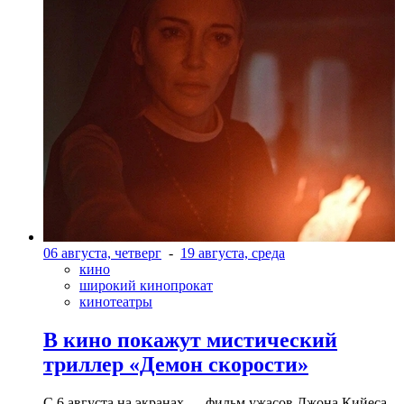
06 августа, четверг
-
19 августа, среда
кино
широкий кинопрокат
кинотеатры
В кино покажут мистический
триллер «Демон скорости»
С 6 августа на экранах — фильм ужасов Джона Кийеса