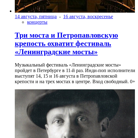
14 августа, пятница
-
16 августа, воскресенье
концерты
Три моста и Петропавловскую
крепость охватит фестиваль
«Ленинградские мосты»
Музыкальный фестиваль «Ленинградские мосты»
пройдет в Петербурге в 11-й раз. Инди-поп исполнители
выступят 14, 15 и 16 августа в Петропавловской
крепости и на трех мостах в центре. Вход свободный. 0+