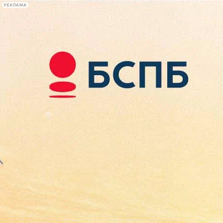
РЕКЛАМА
Афиша Plus
#телегид
Фонтанка.ру
Сегодня:
2026.08.07
08:11
Афиша Plus
кино
спектакли
выставки
концерты
лекции
книги
афиша плюс
новости
+