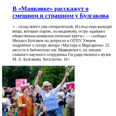
В «Маяковке» расскажут о
смешном и страшном у Булгакова
»…склад моего ума сатирический. Из-под пера выходят
вещи, которые порою, по-видимому, остро задевают
общественно-коммунистические круги», — сообщал
Михаил Булгаков на допросах в ОГПУ. Узнаем
подробнее о сатире автора «Мастера и Маргариты» 25
августа в библиотеке им. Маяковского, на лекции
главного научного сотрудника Государственного музея
М. А. Булгакова. Бесплатно. 16+