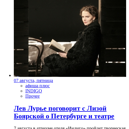
07 августа, пятница
афиша плюс
INDIGO
Прочее
Лев Лурье поговорит с Лизой
Боярской о Петербурге и театре
7 августа в атриуме отеля «Индиго» пройдет творческая