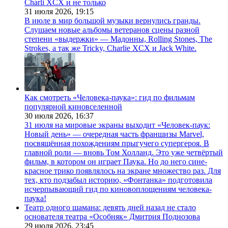
Charli XCX и не только
31 июля 2026,
19:15
В июле в мир большой музыки вернулись гранды.
Слушаем новые альбомы ветеранов сцены разной
степени «выдержки» — Мадонны, Rolling Stones, The
Strokes, а так же Tricky, Charlie XCX и Jack White.
Как смотреть «Человека-паука»: гид по фильмам
популярной киновселенной
30 июля 2026,
16:37
31 июля на мировые экраны выходит «Человек-паук:
Новый день» — очередная часть франшизы Marvel,
посвящённая похождениям прыгучего супергероя. В
главной роли — вновь Том Холланд. Это уже четвёртый
фильм, в котором он играет Паука. Но до него сине-
красное трико появлялось на экране множество раз. Для
тех, кто подзабыл историю, «Фонтанка» подготовила
исчерпывающий гид по киновоплощениям человека-
паука!
Театр одного шамана: девять дней назад не стало
основателя театра «Особняк» Дмитрия Поднозова
29 июля 2026,
23:45