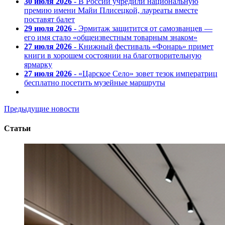
30 июля 2026
- В России учредили национальную
премию имени Майи Плисецкой, лауреаты вместе
поставят балет
29 июля 2026
- Эрмитаж защитится от самозванцев —
его имя стало «общеизвестным товарным знаком»
27 июля 2026
- Книжный фестиваль «Фонарь» примет
книги в хорошем состоянии на благотворительную
ярмарку
27 июля 2026
- «Царское Село» зовет тезок императриц
бесплатно посетить музейные маршруты
Предыдущие новости
Статьи