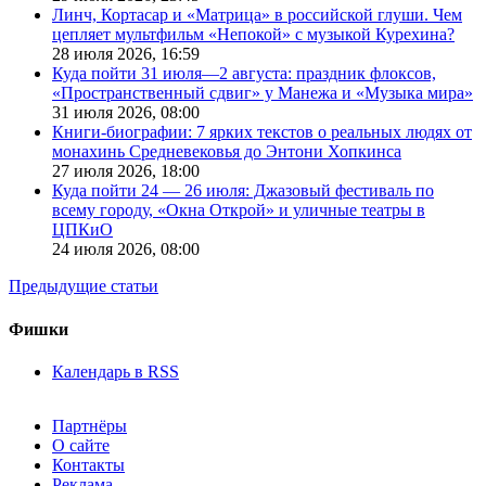
Линч, Кортасар и «Матрица» в российской глуши. Чем
цепляет мультфильм «Непокой» с музыкой Курехина?
28 июля 2026,
16:59
Куда пойти 31 июля—2 августа: праздник флоксов,
«Пространственный сдвиг» у Манежа и «Музыка мира»
31 июля 2026,
08:00
Книги-биографии: 7 ярких текстов о реальных людях от
монахинь Средневековья до Энтони Хопкинса
27 июля 2026,
18:00
Куда пойти 24 — 26 июля: Джазовый фестиваль по
всему городу, «Окна Открой» и уличные театры в
ЦПКиО
24 июля 2026,
08:00
Предыдущие статьи
Фишки
Календарь в RSS
Партнёры
О сайте
Контакты
Реклама