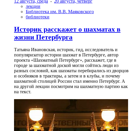
12 августа, среда
-
20 августа, четверг
лекции
Библиотека им. В.В. Маяковского
библиотеки
Историк расскажет о шахматах в
жизни Петербурга
Татьяна Ивановская, историк, гид, исследователь и
популяризатор истории шахмат в Петербурге, автор
проекта «Шахматный Петербург», расскажет, где в
городе за шахматной доской могли сойтись люди из
разных сословий, как шахматы перебирались из дворцов
и особняков в трактиры, а затем и в клубы, и почему
шахматной столицей России стал именно Петербург. А
на другой лекции посмотрим на шахматную партию как
на текст.