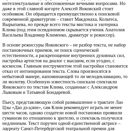
интеллектуальные и обеспокоенные вечными вопросами. Но
даже в этой славной когорте Алексей Янковский стоит
особняком. Он обращается преимущественно к поисковой
современной драматургии – ставит Макдонаха, Кольтеса,
Вырыпаева, но прежде всего тексты мистика и эзотерика
Клима (под этим псевдонимом скрывается ученик Анатолия
Васильева Владимир Клименко, драматург и режиссер).
В основе режиссуры Янковского – не разбор текста, не набор
постановочных приемов, не поиск сценической
естественности, а раскрепощение внутренних духовных сил,
настройка артистов на диалог с высшим, если угодно, с
космосом. Главным инструментом этой настройки становится
отказ от интонирования текста. Слова произносятся в
небытовой манере, напоминающей то ли мелодекламацию, то
ли молитву. Особенную известность снискали спектакли
Янковского по текстам Клима, созданные с Александром
Лыковым и Татьяной Бондаревой.
Пьесу, представляющую собой размышление о трактате Лао
Цзы «Дао дэ-цзин», сам Клим рекомендует играть не менее
шести часов, однако создатели новой постановки проявили
гуманизм по отношению к зрителю, и спектакль получился
недлинным. Текст поручен одной-единственной актрисе –
лауреату Санкт-Петербургской театральной премии для