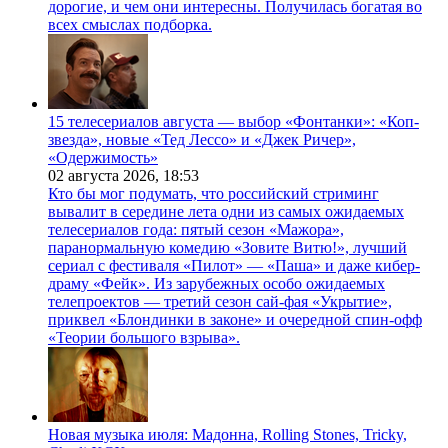
дорогие, и чем они интересны. Получилась богатая во
всех смыслах подборка.
15 телесериалов августа — выбор «Фонтанки»: «Коп-
звезда», новые «Тед Лессо» и «Джек Ричер»,
«Одержимость»
02 августа 2026,
18:53
Кто бы мог подумать, что российский стриминг
вывалит в середине лета одни из самых ожидаемых
телесериалов года: пятый сезон «Мажора»,
паранормальную комедию «Зовите Витю!», лучший
сериал с фестиваля «Пилот» — «Паша» и даже кибер-
драму «Фейк». Из зарубежных особо ожидаемых
телепроектов — третий сезон сай-фая «Укрытие»,
приквел «Блондинки в законе» и очередной спин-офф
«Теории большого взрыва».
Новая музыка июля: Мадонна, Rolling Stones, Tricky,