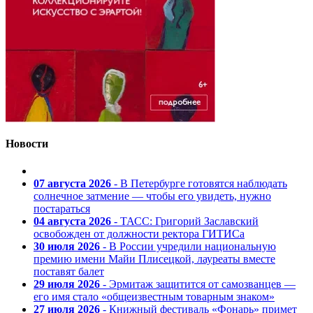
Новости
07 августа 2026
- В Петербурге готовятся наблюдать
солнечное затмение — чтобы его увидеть, нужно
постараться
04 августа 2026
- ТАСС: Григорий Заславский
освобожден от должности ректора ГИТИСа
30 июля 2026
- В России учредили национальную
премию имени Майи Плисецкой, лауреаты вместе
поставят балет
29 июля 2026
- Эрмитаж защитится от самозванцев —
его имя стало «общеизвестным товарным знаком»
27 июля 2026
- Книжный фестиваль «Фонарь» примет