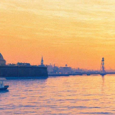
Федор Чистяков и
«Аккордеон рок Оркестрион»
сыграют рок-хиты по-своему