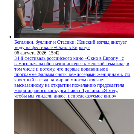
Беглянки, буллинг и Стасики: Женский взгляд диктует
моду на фестивале «Окно в Европу»
06 августа 2026,
15:42
34-й фестиваль российского кино «Окно в Европу» с
самого начала обозначил интерес к женской тематике, в
том числе и потому, что первые показанные в
программе фильмы сняты режиссерами-женщинами. Их
яростный взгляд на мир во многом отвечает
высказанному на открытии пожеланию председателя
жюри игрового конкурса Павла Лунгина: «Я хочу,
чтобы мы увидели дикое, непредсказуемое кино».