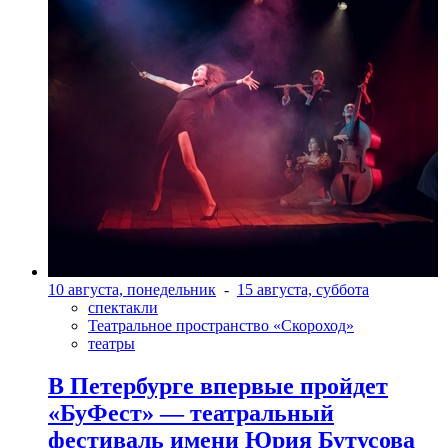
10 августа, понедельник
-
15 августа, суббота
спектакли
Театральное пространство «Скороход»
театры
В Петербурге впервые пройдет
«БуФест» — театральный
фестиваль имени Юрия Бутусова