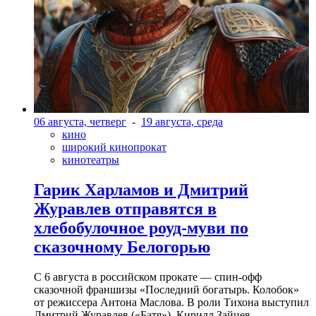
06 августа, четверг
-
19 августа, среда
кино
широкий кинопрокат
кинотеатры
Гарик Харламов и Дмитрий
Журавлев отправятся в
хлебобулочное роуд-муви по
сказочному Белогорью
С 6 августа в российском прокате — спин-офф
сказочной франшизы «Последний богатырь. Колобок»
от режиссера Антона Маслова. В роли Тихона выступил
Дмитрий Журавлев («Батя»). Кирилл Зайцев