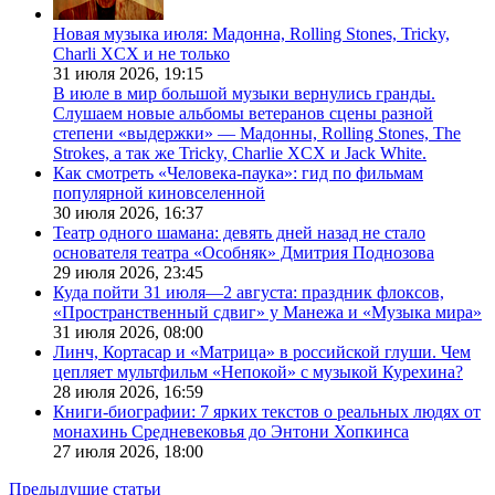
Новая музыка июля: Мадонна, Rolling Stones, Tricky,
Charli XCX и не только
31 июля 2026,
19:15
В июле в мир большой музыки вернулись гранды.
Слушаем новые альбомы ветеранов сцены разной
степени «выдержки» — Мадонны, Rolling Stones, The
Strokes, а так же Tricky, Charlie XCX и Jack White.
Как смотреть «Человека-паука»: гид по фильмам
популярной киновселенной
30 июля 2026,
16:37
Театр одного шамана: девять дней назад не стало
основателя театра «Особняк» Дмитрия Поднозова
29 июля 2026,
23:45
Куда пойти 31 июля—2 августа: праздник флоксов,
«Пространственный сдвиг» у Манежа и «Музыка мира»
31 июля 2026,
08:00
Линч, Кортасар и «Матрица» в российской глуши. Чем
цепляет мультфильм «Непокой» с музыкой Курехина?
28 июля 2026,
16:59
Книги-биографии: 7 ярких текстов о реальных людях от
монахинь Средневековья до Энтони Хопкинса
27 июля 2026,
18:00
Предыдущие статьи