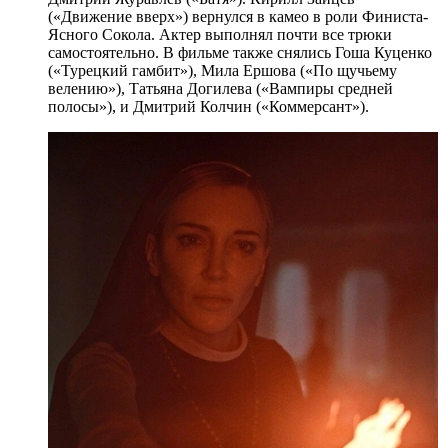
(«Движение вверх») вернулся в камео в роли Финиста-
Ясного Сокола. Актер выполнял почти все трюки
самостоятельно. В фильме также снялись Гоша Куценко
(«Турецкий гамбит»), Мила Ершова («По щучьему
велению»), Татьяна Догилева («Вампиры средней
полосы»), и Дмитрий Колчин («Коммерсант»).