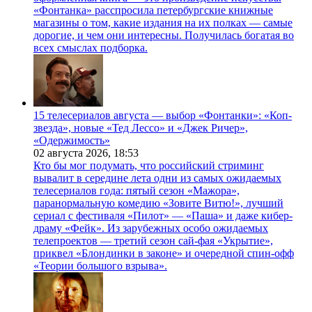
«Фонтанка» расспросила петербургские книжные
магазины о том, какие издания на их полках — самые
дорогие, и чем они интересны. Получилась богатая во
всех смыслах подборка.
15 телесериалов августа — выбор «Фонтанки»: «Коп-
звезда», новые «Тед Лессо» и «Джек Ричер»,
«Одержимость»
02 августа 2026,
18:53
Кто бы мог подумать, что российский стриминг
вывалит в середине лета одни из самых ожидаемых
телесериалов года: пятый сезон «Мажора»,
паранормальную комедию «Зовите Витю!», лучший
сериал с фестиваля «Пилот» — «Паша» и даже кибер-
драму «Фейк». Из зарубежных особо ожидаемых
телепроектов — третий сезон сай-фая «Укрытие»,
приквел «Блондинки в законе» и очередной спин-офф
«Теории большого взрыва».