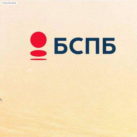
РЕКЛАМА
Афиша Plus
#телегид
Фонтанка.ру
Сегодня:
2026.08.10
09:06
Афиша Plus
кино
спектакли
выставки
концерты
лекции
книги
афиша плюс
новости
+