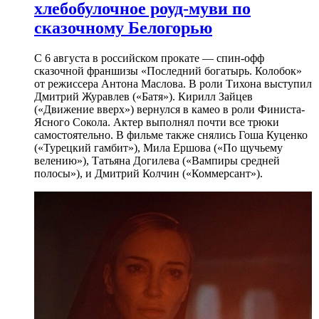
хлебобулочное роуд-муви по
сказочному Белогорью
С 6 августа в российском прокате — спин-офф
сказочной франшизы «Последний богатырь. Колобок»
от режиссера Антона Маслова. В роли Тихона выступил
Дмитрий Журавлев («Батя»). Кирилл Зайцев
(«Движение вверх») вернулся в камео в роли Финиста-
Ясного Сокола. Актер выполнял почти все трюки
самостоятельно. В фильме также снялись Гоша Куценко
(«Турецкий гамбит»), Мила Ершова («По щучьему
велению»), Татьяна Догилева («Вампиры средней
полосы»), и Дмитрий Колчин («Коммерсант»).