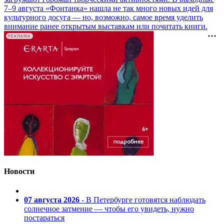
7–9 августа «Фонтанка» нашла не так много новых идей для
культурного досуга — но, возможно, самое время уделить
внимание ранее открытым выставкам или почитать книги.
РЕКЛАМА
Новости
07 августа 2026
- В Петербурге готовятся наблюдать
солнечное затмение — чтобы его увидеть, нужно
постараться