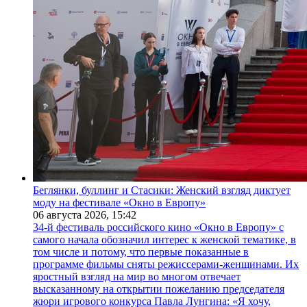
Беглянки, буллинг и Стасики: Женский взгляд диктует
моду на фестивале «Окно в Европу»
06 августа 2026,
15:42
34-й фестиваль российского кино «Окно в Европу» с
самого начала обозначил интерес к женской тематике, в
том числе и потому, что первые показанные в
программе фильмы сняты режиссерами-женщинами. Их
яростный взгляд на мир во многом отвечает
высказанному на открытии пожеланию председателя
жюри игрового конкурса Павла Лунгина: «Я хочу,