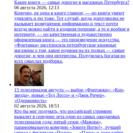
Какие книги — самые дорогие в магазинах Петербурга?
06 августа 2026,
12:13
Конечно, не цена в книге главное, — но книги умеют
удивлять и ею тоже. Тот случай, когда дороговизна не
вызывает возмущения: информацию и текст почти
всегда можно найти в издания попроще, а то и вообще в
интернете, — но качественная и художественно
оформленная книга — это произведение искусства.
«Фонтанка» расспросила петербургские книжные
магазины о том, какие издания на их полках — самые
дорогие, и чем они интересны. Получилась богатая во
всех смыслах подборка.
15 телесериалов августа — выбор «Фонтанки»: «Коп-
звезда», новые «Тед Лессо» и «Джек Ричер»,
«Одержимость»
02 августа 2026,
18:53
Кто бы мог подумать, что российский стриминг
вывалит в середине лета одни из самых ожидаемых
телесериалов года: пятый сезон «Мажора»,
паранормальную комедию «Зовите Витю!», лучший
сериал с фестиваля «Пилот» — «Паша» и даже кибер-