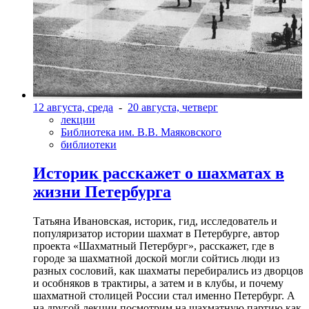
12 августа, среда
-
20 августа, четверг
лекции
Библиотека им. В.В. Маяковского
библиотеки
Историк расскажет о шахматах в
жизни Петербурга
Татьяна Ивановская, историк, гид, исследователь и
популяризатор истории шахмат в Петербурге, автор
проекта «Шахматный Петербург», расскажет, где в
городе за шахматной доской могли сойтись люди из
разных сословий, как шахматы перебирались из дворцов
и особняков в трактиры, а затем и в клубы, и почему
шахматной столицей России стал именно Петербург. А
на другой лекции посмотрим на шахматную партию как