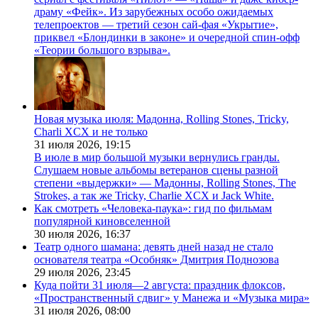
драму «Фейк». Из зарубежных особо ожидаемых
телепроектов — третий сезон сай-фая «Укрытие»,
приквел «Блондинки в законе» и очередной спин-офф
«Теории большого взрыва».
Новая музыка июля: Мадонна, Rolling Stones, Tricky,
Charli XCX и не только
31 июля 2026,
19:15
В июле в мир большой музыки вернулись гранды.
Слушаем новые альбомы ветеранов сцены разной
степени «выдержки» — Мадонны, Rolling Stones, The
Strokes, а так же Tricky, Charlie XCX и Jack White.
Как смотреть «Человека-паука»: гид по фильмам
популярной киновселенной
30 июля 2026,
16:37
Театр одного шамана: девять дней назад не стало
основателя театра «Особняк» Дмитрия Поднозова
29 июля 2026,
23:45
Куда пойти 31 июля—2 августа: праздник флоксов,
«Пространственный сдвиг» у Манежа и «Музыка мира»
31 июля 2026,
08:00