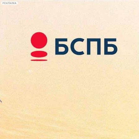
РЕКЛАМА
Афиша Plus
#телегид
Фонтанка.ру
Сегодня:
2026.08.10
08:10
Афиша Plus
кино
спектакли
выставки
концерты
лекции
книги
афиша плюс
новости
+