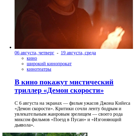
06 августа, четверг
-
19 августа, среда
кино
широкий кинопрокат
кинотеатры
В кино покажут мистический
триллер «Демон скорости»
С 6 августа на экранах — фильм ужасов Джона Кийеса
«Демон скорости». Критики сочли ленту бодрым и
увлекательным жанровым зрелищeм — своего рода
миксом фильмов «Поезд в Пусан» и «Изгоняющий
дьявола».