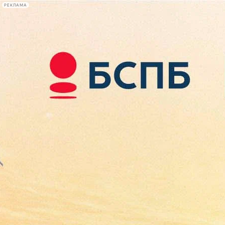
РЕКЛАМА
Афиша Plus
#телегид
Фонтанка.ру
Сегодня:
2026.08.07
08:39
Афиша Plus
кино
спектакли
выставки
концерты
лекции
книги
афиша плюс
новости
+