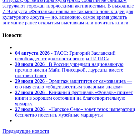
отпусков, организаторы культурных событий не слишком
загружают горожан творческими активностями. В выходные
7–9 августа «Фонтанка» нашла не так много новых идей для
культурного досуга — но, возможно, самое время уделить
внимание ранее открытым выставкам или почитать книги.
Новости
04 августа 2026
- ТАСС: Григорий Заславский
освобожден от должности ректора ГИТИСа
30 июля 2026
- В России учредили национальную
премию имени Майи Плисецкой, лауреаты вместе
поставят балет
29 июля 2026
- Эрмитаж защитится от самозванцев —
его имя стало «общеизвестным товарным знаком»
27 июля 2026
- Книжный фестиваль «Фонарь» примет
книги в хорошем состоянии на благотворительную
ярмарку
27 июля 2026
- «Царское Село» зовет тезок императриц
бесплатно посетить музейные маршруты
Предыдущие новости