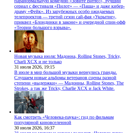
паранормальную комедию «Зовите Витю!», лучший
сериал с фестиваля «Пилот» — «Паша» и даже кибер-
драму «Фейк». Из зарубежных особо ожидаемых
телепроектов — третий сезон сай-фая «Укрытие»,
приквел «Блондинки в законе» и очередной спин-офф
«Теории большого взрыва».
Новая музыка июля: Мадонна, Rolling Stones, Tricky,
Charli XCX и не только
31 июля 2026,
19:15
В июле в мир большой музыки вернулись гранды.
Слушаем новые альбомы ветеранов сцены разной
степени «выдержки» — Мадонны, Rolling Stones, The
Strokes, а так же Tricky, Charlie XCX и Jack White.
Как смотреть «Человека-паука»: гид по фильмам
популярной киновселенной
30 июля 2026,
16:37