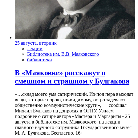
25 августа, вторник
лекции
Библиотека им. В.В. Маяковского
библиотеки
В «Маяковке» расскажут о
смешном и страшном у Булгакова
»…склад моего ума сатирический. Из-под пера выходят
вещи, которые порою, по-видимому, остро задевают
общественно-коммунистические круги», — сообщал
Михаил Булгаков на допросах в ОГПУ. Узнаем
подробнее о сатире автора «Мастера и Маргариты» 25
августа в библиотеке им. Маяковского, на лекции
главного научного сотрудника Государственного музея
М. А. Булгакова. Бесплатно. 16+