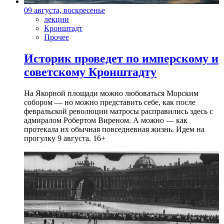
09 августа, воскресенье
лекции
Кронштадт
Прочее
Историк проведет по имперскому и
советскому Кронштадту
На Якорной площади можно любоваться Морским
собором — но можно представить себе, как после
февральской революции матросы расправились здесь с
адмиралом Робертом Виреном. А можно — как
протекала их обычная повседневная жизнь. Идем на
прогулку 9 августа. 16+