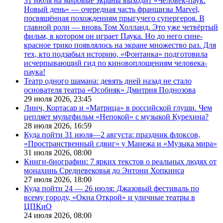
31 июля на мировые экраны выходит «Человек-паук:
Новый день» — очередная часть франшизы Marvel,
посвящённая похождениям прыгучего супергероя. В
главной роли — вновь Том Холланд. Это уже четвёртый
фильм, в котором он играет Паука. Но до него сине-
красное трико появлялось на экране множество раз. Для
тех, кто подзабыл историю, «Фонтанка» подготовила
исчерпывающий гид по киновоплощениям человека-
паука!
Театр одного шамана: девять дней назад не стало
основателя театра «Особняк» Дмитрия Поднозова
29 июля 2026,
23:45
Линч, Кортасар и «Матрица» в российской глуши. Чем
цепляет мультфильм «Непокой» с музыкой Курехина?
28 июля 2026,
16:59
Куда пойти 31 июля—2 августа: праздник флоксов,
«Пространственный сдвиг» у Манежа и «Музыка мира»
31 июля 2026,
08:00
Книги-биографии: 7 ярких текстов о реальных людях от
монахинь Средневековья до Энтони Хопкинса
27 июля 2026,
18:00
Куда пойти 24 — 26 июля: Джазовый фестиваль по
всему городу, «Окна Открой» и уличные театры в
ЦПКиО
24 июля 2026,
08:00