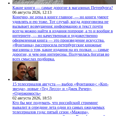
Какие книги — самые дорогие в магазинах Петербурга?
06 августа 2026,
12:13
Конечно, не цена в книге главное, — но книги умеют
удивлять и ею тоже. Тот случай, когда дороговизна не
вызывает возмущения: информацию и текст почти
всегда можно найти в издания попроще, а то и вообще в
интернете, — но качественная и художественно
оформленная книга — это произведение искусства.
«Фонтанка» расспросила петербургские книжные
магазины о том, какие издания на их полках — самые
дорогие, и чем они интересны. Получилась богатая во
всех смыслах подборка.
15 телесериалов августа — выбор «Фонтанки»: «Коп-
звезда», новые «Тед Лессо» и «Джек Ричер»,
«Одержимость»
02 августа 2026,
18:53
Кто бы мог подумать, что российский стриминг
вывалит в середине лета одни из самых ожидаемых
телесериалов года: пятый сезон «Мажора»,