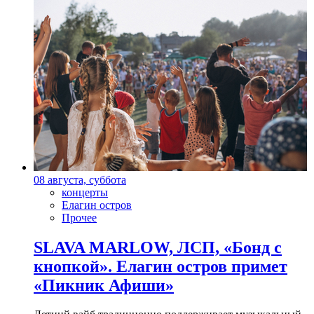
08 августа, суббота
концерты
Елагин остров
Прочее
SLAVA MARLOW, ЛСП, «Бонд с
кнопкой». Елагин остров примет
«Пикник Афиши»