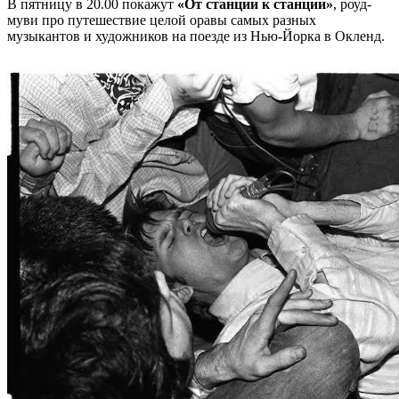
В пятницу в 20.00 покажут
«От станции к станции»
, роуд-
муви про путешествие целой оравы самых разных
музыкантов и художников на поезде из Нью-Йорка в Окленд.