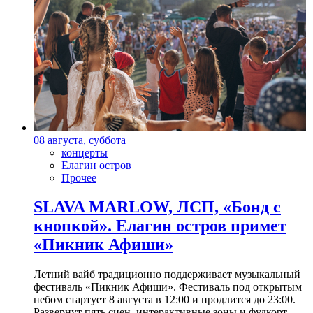
08 августа, суббота
концерты
Елагин остров
Прочее
SLAVA MARLOW, ЛСП, «Бонд с
кнопкой». Елагин остров примет
«Пикник Афиши»
Летний вайб традиционно поддерживает музыкальный
фестиваль «Пикник Афиши». Фестиваль под открытым
небом стартует 8 августа в 12:00 и продлится до 23:00.
Развернут пять сцен, интерактивные зоны и фудкорт.