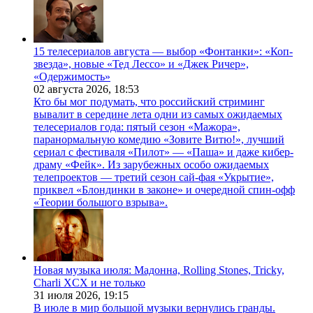
15 телесериалов августа — выбор «Фонтанки»: «Коп-
звезда», новые «Тед Лессо» и «Джек Ричер»,
«Одержимость»
02 августа 2026,
18:53
Кто бы мог подумать, что российский стриминг
вывалит в середине лета одни из самых ожидаемых
телесериалов года: пятый сезон «Мажора»,
паранормальную комедию «Зовите Витю!», лучший
сериал с фестиваля «Пилот» — «Паша» и даже кибер-
драму «Фейк». Из зарубежных особо ожидаемых
телепроектов — третий сезон сай-фая «Укрытие»,
приквел «Блондинки в законе» и очередной спин-офф
«Теории большого взрыва».
Новая музыка июля: Мадонна, Rolling Stones, Tricky,
Charli XCX и не только
31 июля 2026,
19:15
В июле в мир большой музыки вернулись гранды.