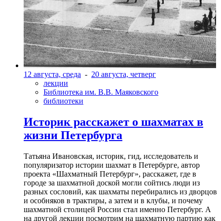
12 августа, среда
-
20 августа, четверг
лекции
Библиотека им. В.В. Маяковского
библиотеки
Историк расскажет о шахматах в
жизни Петербурга
Татьяна Ивановская, историк, гид, исследователь и
популяризатор истории шахмат в Петербурге, автор
проекта «Шахматный Петербург», расскажет, где в
городе за шахматной доской могли сойтись люди из
разных сословий, как шахматы перебирались из дворцов
и особняков в трактиры, а затем и в клубы, и почему
шахматной столицей России стал именно Петербург. А
на другой лекции посмотрим на шахматную партию как