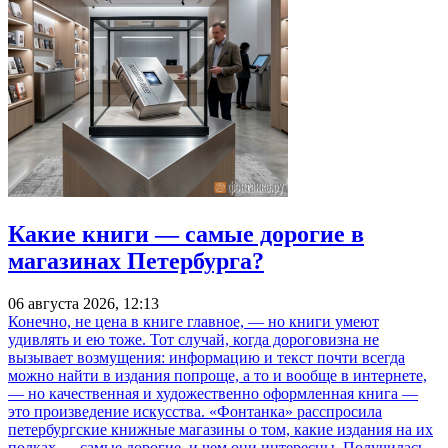
Какие книги — самые дорогие в
магазинах Петербурга?
06 августа 2026, 12:13
Конечно, не цена в книге главное, — но книги умеют
удивлять и ею тоже. Тот случай, когда дороговизна не
вызывает возмущения: информацию и текст почти всегда
можно найти в издания попроще, а то и вообще в интернете,
— но качественная и художественно оформленная книга —
это произведение искусства. «Фонтанка» расспросила
петербургские книжные магазины о том, какие издания на их
полках — самые дорогие, и чем они интересны. Получилась