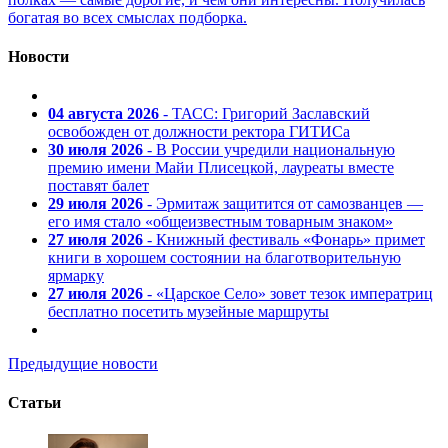
богатая во всех смыслах подборка.
Новости
04 августа 2026
- ТАСС: Григорий Заславский
освобожден от должности ректора ГИТИСа
30 июля 2026
- В России учредили национальную
премию имени Майи Плисецкой, лауреаты вместе
поставят балет
29 июля 2026
- Эрмитаж защитится от самозванцев —
его имя стало «общеизвестным товарным знаком»
27 июля 2026
- Книжный фестиваль «Фонарь» примет
книги в хорошем состоянии на благотворительную
ярмарку
27 июля 2026
- «Царское Село» зовет тезок императриц
бесплатно посетить музейные маршруты
Предыдущие новости
Статьи