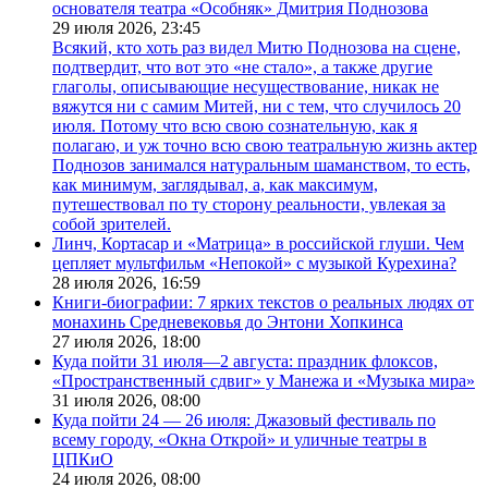
основателя театра «Особняк» Дмитрия Поднозова
29 июля 2026,
23:45
Всякий, кто хоть раз видел Митю Поднозова на сцене,
подтвердит, что вот это «не стало», а также другие
глаголы, описывающие несуществование, никак не
вяжутся ни с самим Митей, ни с тем, что случилось 20
июля. Потому что всю свою сознательную, как я
полагаю, и уж точно всю свою театральную жизнь актер
Поднозов занимался натуральным шаманством, то есть,
как минимум, заглядывал, а, как максимум,
путешествовал по ту сторону реальности, увлекая за
собой зрителей.
Линч, Кортасар и «Матрица» в российской глуши. Чем
цепляет мультфильм «Непокой» с музыкой Курехина?
28 июля 2026,
16:59
Книги-биографии: 7 ярких текстов о реальных людях от
монахинь Средневековья до Энтони Хопкинса
27 июля 2026,
18:00
Куда пойти 31 июля—2 августа: праздник флоксов,
«Пространственный сдвиг» у Манежа и «Музыка мира»
31 июля 2026,
08:00
Куда пойти 24 — 26 июля: Джазовый фестиваль по
всему городу, «Окна Открой» и уличные театры в
ЦПКиО
24 июля 2026,
08:00