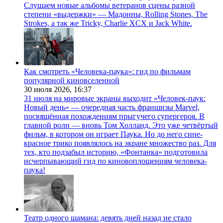
Слушаем новые альбомы ветеранов сцены разной
степени «выдержки» — Мадонны, Rolling Stones, The
Strokes, а так же Tricky, Charlie XCX и Jack White.
Как смотреть «Человека-паука»: гид по фильмам
популярной киновселенной
30 июля 2026,
16:37
31 июля на мировые экраны выходит «Человек-паук:
Новый день» — очередная часть франшизы Marvel,
посвящённая похождениям прыгучего супергероя. В
главной роли — вновь Том Холланд. Это уже четвёртый
фильм, в котором он играет Паука. Но до него сине-
красное трико появлялось на экране множество раз. Для
тех, кто подзабыл историю, «Фонтанка» подготовила
исчерпывающий гид по киновоплощениям человека-
паука!
Театр одного шамана: девять дней назад не стало