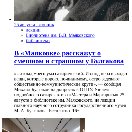
25 августа, вторник
лекции
Библиотека им. В.В. Маяковского
библиотеки
В «Маяковке» расскажут о
смешном и страшном у Булгакова
»…склад моего ума сатирический. Из-под пера выходят
вещи, которые порою, по-видимому, остро задевают
общественно-коммунистические круги», — сообщал
Михаил Булгаков на допросах в ОГПУ. Узнаем
подробнее о сатире автора «Мастера и Маргариты» 25
августа в библиотеке им. Маяковского, на лекции
главного научного сотрудника Государственного музея
М. А. Булгакова. Бесплатно. 16+