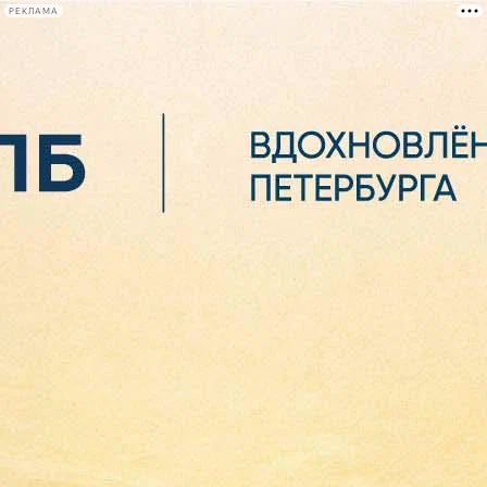
РЕКЛАМА
Афиша Plus
#телегид
Фонтанка.ру
Сегодня:
2026.08.07
02:03
Афиша Plus
кино
спектакли
выставки
концерты
лекции
книги
афиша плюс
новости
+