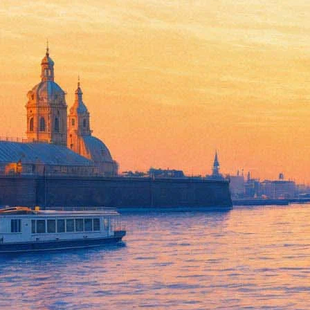
«Огонь-баба»: бывшая солис
27 сентября 2015, воскресенье
,
20.00
Версия для печати