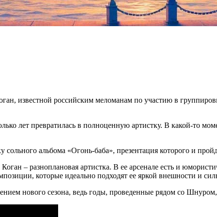
Коган, известной российским меломанам по участию в группиров
олько лет превратилась в полноценную артистку. В какой-то мом
у сольного альбома «Огонь-баба», презентация которого и прой
о Коган – разноплановая артистка. В ее арсенале есть и юморис
мпозиции, которые идеально подходят ее яркой внешности и сил
шением нового сезона, ведь годы, проведенные рядом со Шнуром