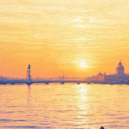
тка "Ленинграда" Юлия Коган 