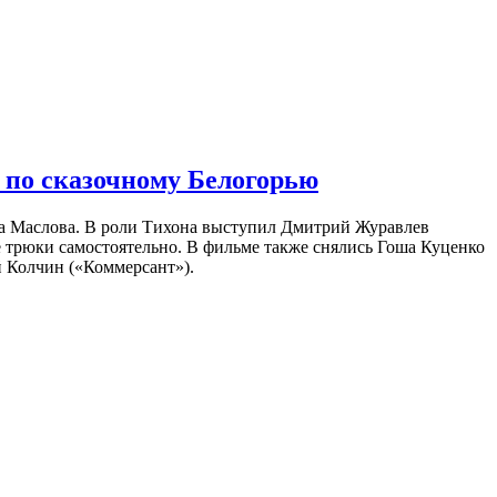
 по сказочному Белогорью
на Маслова. В роли Тихона выступил Дмитрий Журавлев
е трюки самостоятельно. В фильме также снялись Гоша Куценко
 Колчин («Коммерсант»).