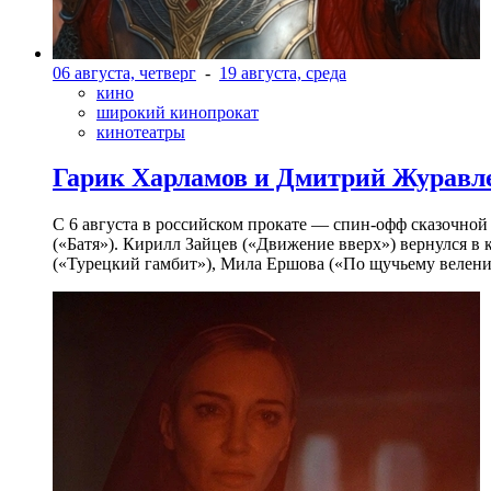
06 августа, четверг
-
19 августа, среда
кино
широкий кинопрокат
кинотеатры
Гарик Харламов и Дмитрий Журавлев
С 6 августа в российском прокате — спин-офф сказочно
(«Батя»). Кирилл Зайцев («Движение вверх») вернулся в
(«Турецкий гамбит»), Мила Ершова («По щучьему велени