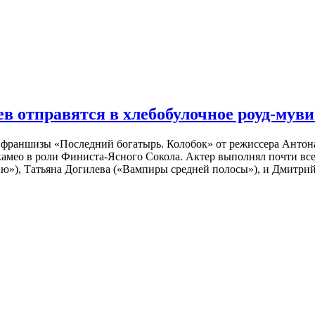
 отправятся в хлебобулочное роуд-муви
й франшизы «Последний богатырь. Колобок» от режиссера Анто
 камео в роли Финиста-Ясного Сокола. Актер выполнял почти вс
ю»), Татьяна Догилева («Вампиры средней полосы»), и Дмитрий