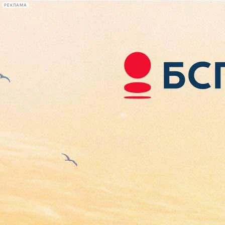
РЕКЛАМА
Афиша Plus
#телегид
Фонтанка.ру
Сегодня:
2026.08.06
19:59
Афиша Plus
кино
спектакли
выставки
концерты
лекции
книги
афиша плюс
новости
+