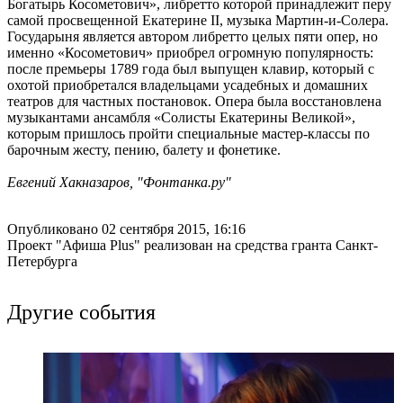
Богатырь Косометович», либретто которой принадлежит перу
самой просвещенной Екатерине II, музыка Мартин-и-Солера.
Государыня является автором либретто целых пяти опер, но
именно «Косометович» приобрел огромную популярность:
после премьеры 1789 года был выпущен клавир, который с
охотой приобретался владельцами усадебных и домашних
театров для частных постановок. Опера была восстановлена
музыкантами ансамбля «Солисты Екатерины Великой»,
которым пришлось пройти специальные мастер-классы по
барочным жесту, пению, балету и фонетике.
Евгений Хакназаров, "Фонтанка.ру"
Опубликовано 02 сентября 2015, 16:16
Проект "Афиша Plus" реализован на средства гранта Санкт-
Петербурга
Другие события