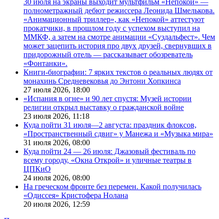
30 июля на экраны выходит мультфильм «Непокой» —
полнометражный дебют режиссера Леонида Шмелькова.
«Анимационный триллер», как «Непокой» аттестуют
прокатчики, в прошлом году с успехом выступил на
ММКФ, а затем на смотре анимации «Суздальфест». Чем
может зацепить история про двух друзей, свернувших в
придорожный отель — рассказывает обозреватель
«Фонтанки».
Книги-биографии: 7 ярких текстов о реальных людях от
монахинь Средневековья до Энтони Хопкинса
27 июля 2026,
18:00
«Испания в огне» и 90 лет спустя: Музей истории
религии открыл выставку о гражданской войне
23 июля 2026,
11:18
Куда пойти 31 июля—2 августа: праздник флоксов,
«Пространственный сдвиг» у Манежа и «Музыка мира»
31 июля 2026,
08:00
Куда пойти 24 — 26 июля: Джазовый фестиваль по
всему городу, «Окна Открой» и уличные театры в
ЦПКиО
24 июля 2026,
08:00
На греческом фронте без перемен. Какой получилась
«Одиссея» Кристофера Нолана
20 июля 2026,
12:59