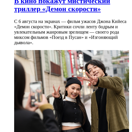
В кино покажут мистический
триллер «Демон скорости»
С 6 августа на экранах — фильм ужасов Джона Кийеса
«Демон скорости». Критики сочли ленту бодрым и
увлекательным жанровым зрелищeм — своего рода
миксом фильмов «Поезд в Пусан» и «Изгоняющий
дьявола».