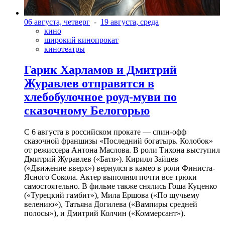
06 августа, четверг
-
19 августа, среда
кино
широкий кинопрокат
кинотеатры
Гарик Харламов и Дмитрий
Журавлев отправятся в
хлебобулочное роуд-муви по
сказочному Белогорью
С 6 августа в российском прокате — спин-офф
сказочной франшизы «Последний богатырь. Колобок»
от режиссера Антона Маслова. В роли Тихона выступил
Дмитрий Журавлев («Батя»). Кирилл Зайцев
(«Движение вверх») вернулся в камео в роли Финиста-
Ясного Сокола. Актер выполнял почти все трюки
самостоятельно. В фильме также снялись Гоша Куценко
(«Турецкий гамбит»), Мила Ершова («По щучьему
велению»), Татьяна Догилева («Вампиры средней
полосы»), и Дмитрий Колчин («Коммерсант»).