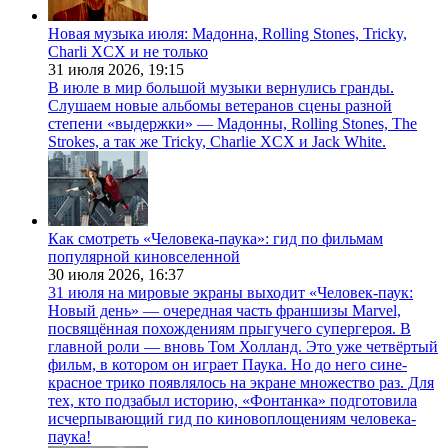
Новая музыка июля: Мадонна, Rolling Stones, Tricky,
Charli XCX и не только
31 июля 2026,
19:15
В июле в мир большой музыки вернулись гранды.
Слушаем новые альбомы ветеранов сцены разной
степени «выдержки» — Мадонны, Rolling Stones, The
Strokes, а так же Tricky, Charlie XCX и Jack White.
Как смотреть «Человека-паука»: гид по фильмам
популярной киновселенной
30 июля 2026,
16:37
31 июля на мировые экраны выходит «Человек-паук:
Новый день» — очередная часть франшизы Marvel,
посвящённая похождениям прыгучего супергероя. В
главной роли — вновь Том Холланд. Это уже четвёртый
фильм, в котором он играет Паука. Но до него сине-
красное трико появлялось на экране множество раз. Для
тех, кто подзабыл историю, «Фонтанка» подготовила
исчерпывающий гид по киновоплощениям человека-
паука!