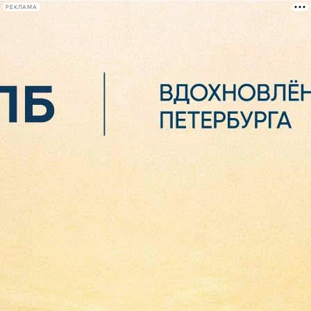
РЕКЛАМА
Афиша Plus
#телегид
Фонтанка.ру
Сегодня:
2026.08.06
10:54
Афиша Plus
кино
спектакли
выставки
концерты
лекции
книги
афиша плюс
новости
+