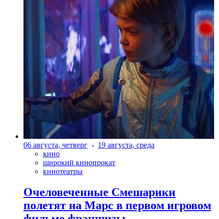
06 августа, четверг
-
19 августа, среда
кино
широкий кинопрокат
кинотеатры
Очеловеченные Смешарики
полетят на Марс в первом игровом
фильме франшизы