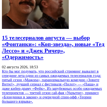
15 телесериалов августа — выбор
«Фонтанки»: «Коп-звезда», новые «Тед
Лессо» и «Джек Ричер»,
«Одержимость»
02 августа 2026, 18:53
Кто бы мог подумать, что российский стриминг вывалит в
середине лета одни из самых ожидаемых телесериалов года:
пятый сезон «Мажора», паранормальную комедию «Зовите
Витю!», лучший сериал с фестиваля «Пилот» — «Паша» и
даже кибер-драму «Фейк». Из зарубежных особо ожидаемых
телепроектов — третий сезон сай-фая «Укрытие», приквел
«Блондинки в законе» и очередной спин-офф «Теории
большого взрыва».