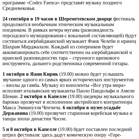
программе «Codex Faenca» представят музыку позднего
Средневековья.
24 сентября в 19 часов в Шереметевском дворце
фестиваль
продолжится необычным этническим музыкальным
поединком. В рамках вечера мугама (разновидность
персидского музицирования с вокальной составляющей) будут
состязаться азербайджанский музыкант Фаик Челеби и иранец
Шахрам Мирджалали. Каждый из соперников будет
аккомпанировать себе соответственно на азербайджанской и
иранской разновидностях тара – струнного щипкового
инструмента, дальнего родственника современной гитары.
1 октября в Яани Кирик
(19.00) можно будет услышать
звучание одного из самых ярких исторических инструментов
– виолы да гамба. Музыку из киноленты «Все утра мира»
исполнят итальянские музыканты Паоло Пандольфи и Амели
Шеман.
2 октября в Капелле
(19.00) шедевры музыкального
барокко прозвучат в исполнении австрийского контратенора
Макса Эммануэля Ченчича.
6 октября в музее-усадьбе
Державина
(19.00) прозвучит старинная корейская музыка и
танцы эпохи династии Чосон.
5 и 8 октября в Капелле
(19.00) будет поставлен последний
штрих фестиваля: здесь дадут комическую оперу «Горе-