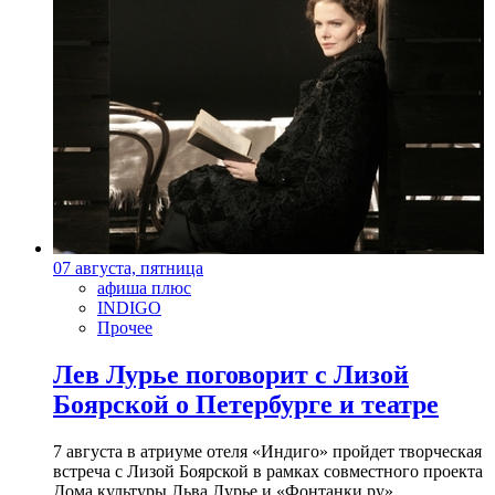
07 августа, пятница
афиша плюс
INDIGO
Прочее
Лев Лурье поговорит с Лизой
Боярской о Петербурге и театре
7 августа в атриуме отеля «Индиго» пройдет творческая
встреча с Лизой Боярской в рамках совместного проекта
Дома культуры Льва Лурье и «Фонтанки.ру»