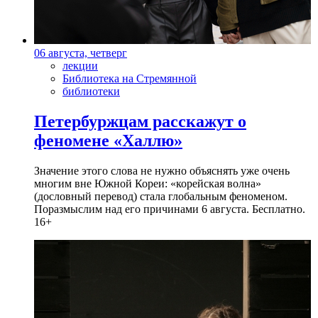
06 августа, четверг
лекции
Библиотека на Стремянной
библиотеки
Петербуржцам расскажут о
феномене «Халлю»
Значение этого слова не нужно объяснять уже очень
многим вне Южной Кореи: «корейская волна»
(дословный перевод) стала глобальным феноменом.
Поразмыслим над его причинами 6 августа. Бесплатно.
16+