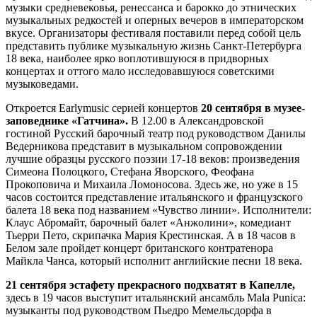
музыки средневековья, ренессанса и барокко до этнических
музыкальных редкостей и оперных вечеров в императорском
вкусе. Организаторы фестиваля поставили перед собой цель
представить публике музыкальную жизнь Санкт-Петербурга
18 века, наиболее ярко воплотившуюся в придворных
концертах и оттого мало исследовавшуюся советскими
музыковедами.
Откроется Earlymusic серией концертов
20 сентября в музее-
заповеднике «Гатчина».
В 12.00 в Александровской
гостиной Русский барочный театр под руководством Данилы
Ведерникова представит в музыкальном сопровождении
лучшие образцы русского поэзии 17-18 веков: произведения
Симеона Полоцкого, Стефана Яворского, Феофана
Прокоповича и Михаила Ломоносова. Здесь же, но уже в 15
часов состоится представление итальянского и французского
балета 18 века под названием «Чувство линии». Исполнители:
Клаус Абромайт, барочный балет «Анжолини», комедиант
Тьерри Пето, скрипачка Мария Крестинская. А в 18 часов в
Белом зале пройдет концерт британского контратенора
Майкла Чанса, который исполнит английские песни 18 века.
21 сентября эстафету прекрасного подхватят в Капелле,
здесь в 19 часов выступит итальянский ансамбль Mala Punica:
музыканты под руководством Пьедро Мемельсдорфа в