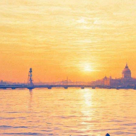
На Earlymusic представят
шедевры барокко и оперное
наследие Екатерины II