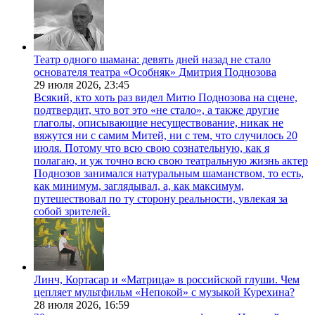
Театр одного шамана: девять дней назад не стало
основателя театра «Особняк» Дмитрия Поднозова
29 июля 2026,
23:45
Всякий, кто хоть раз видел Митю Поднозова на сцене,
подтвердит, что вот это «не стало», а также другие
глаголы, описывающие несуществование, никак не
вяжутся ни с самим Митей, ни с тем, что случилось 20
июля. Потому что всю свою сознательную, как я
полагаю, и уж точно всю свою театральную жизнь актер
Поднозов занимался натуральным шаманством, то есть,
как минимум, заглядывал, а, как максимум,
путешествовал по ту сторону реальности, увлекая за
собой зрителей.
Линч, Кортасар и «Матрица» в российской глуши. Чем
цепляет мультфильм «Непокой» с музыкой Курехина?
28 июля 2026,
16:59