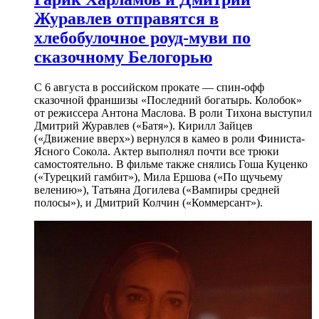
Журавлев отправятся в
хлебобулочное роуд-муви по
сказочному Белогорью
С 6 августа в российском прокате — спин-офф
сказочной франшизы «Последний богатырь. Колобок»
от режиссера Антона Маслова. В роли Тихона выступил
Дмитрий Журавлев («Батя»). Кирилл Зайцев
(«Движение вверх») вернулся в камео в роли Финиста-
Ясного Сокола. Актер выполнял почти все трюки
самостоятельно. В фильме также снялись Гоша Куценко
(«Турецкий гамбит»), Мила Ершова («По щучьему
велению»), Татьяна Догилева («Вампиры средней
полосы»), и Дмитрий Колчин («Коммерсант»).