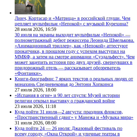
Линч, Кортасар и «Матрица» в российской глуши. Чем
цепляет мультфильм «Непокой» с музыкой Курехина?
28 июля 2026,
16:59
30 июля на экраны выходит мультфильм «Непокой» —
полнометражный дебют режиссера Леонида Шмелькова.
«Анимационный триллер», как «Непокой» аттестуют
прокатчики, в прошлом году с успехом выступил на
ММКФ, а затем на смотре анимации «Суздальфест». Чем
может зацепить история про двух друзей, свернувших в
придорожный отель — рассказывает обозреватель
«Фонтанки».
Книги-биографии: 7 ярких текстов о реальных людях от
монахинь Средневековья до Энтони Хопкинса
27 июля 2026,
18:00
«Испания в огне» и 90 лет спустя: Музей истории
религии открыл выставку о гражданской войне
23 июля 2026,
11:18
Куда пойти 31 июля—2 августа: праздник флоксов,
«Пространственный сдвиг» у Манежа и «Музыка мира»
31 июля 2026,
08:00
Куда пойти 24 — 26 июля: Джазовый фестиваль по
всему городу, «Окна Открой» и уличные театры в