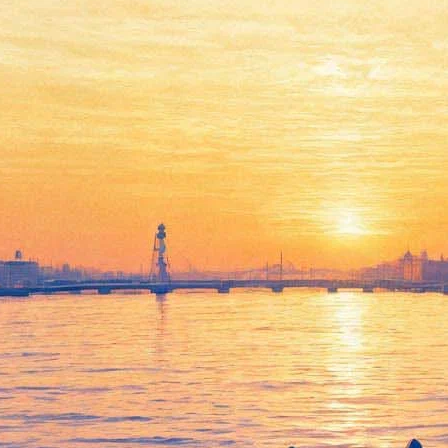
Дэвид Гаррет виртуозно
смешает музыкальные стили
на сцене Ледового