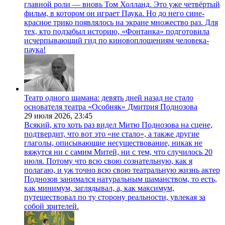
главной роли — вновь Том Холланд. Это уже четвёртый
фильм, в котором он играет Паука. Но до него сине-
красное трико появлялось на экране множество раз. Для
тех, кто подзабыл историю, «Фонтанка» подготовила
исчерпывающий гид по киновоплощениям человека-
паука!
Театр одного шамана: девять дней назад не стало
основателя театра «Особняк» Дмитрия Поднозова
29 июля 2026,
23:45
Всякий, кто хоть раз видел Митю Поднозова на сцене,
подтвердит, что вот это «не стало», а также другие
глаголы, описывающие несуществование, никак не
вяжутся ни с самим Митей, ни с тем, что случилось 20
июля. Потому что всю свою сознательную, как я
полагаю, и уж точно всю свою театральную жизнь актер
Поднозов занимался натуральным шаманством, то есть,
как минимум, заглядывал, а, как максимум,
путешествовал по ту сторону реальности, увлекая за
собой зрителей.