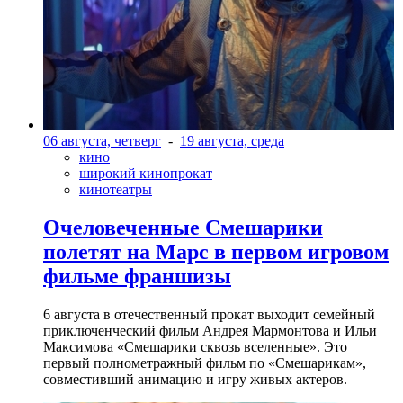
06 августа, четверг
-
19 августа, среда
кино
широкий кинопрокат
кинотеатры
Очеловеченные Смешарики
полетят на Марс в первом игровом
фильме франшизы
6 августа в отечественный прокат выходит семейный
приключенческий фильм Андрея Мармонтова и Ильи
Максимова «Смешарики сквозь вселенные». Это
первый полнометражный фильм по «Смешарикам»,
совместивший анимацию и игру живых актеров.