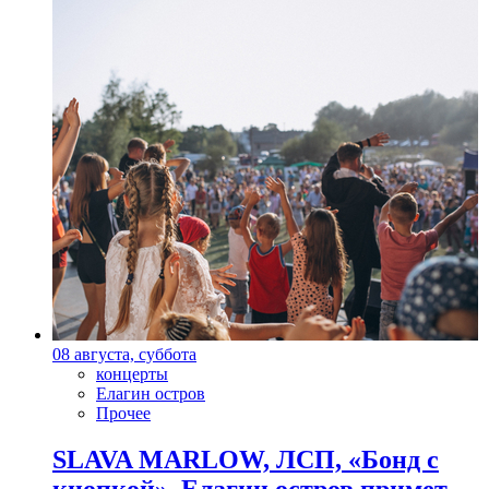
08 августа, суббота
концерты
Елагин остров
Прочее
SLAVA MARLOW, ЛСП, «Бонд с
кнопкой». Елагин остров примет