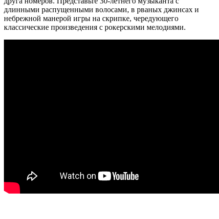
друга номеров. Представьте 30-летнего музыканта с
длинными распущенными волосами, в рваных джинсах и
небрежной манерой игры на скрипке, чередующего
классические произведения с рокерскими мелодиями.