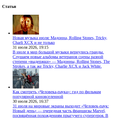
Статьи
Новая музыка июля: Мадонна, Rolling Stones, Tricky,
Charli XCX и не только
31 июля 2026,
19:15
В июле в мир большой музыки вернулись гранды.
Слушаем новые альбомы ветеранов сцены разной
степени «выдержки» — Мадонны, Rolling Stones, The
Strokes, а так же Tricky, Charlie XCX и Jack White.
Как смотреть «Человека-паука»: гид по фильмам
популярной киновселенной
30 июля 2026,
16:37
31 июля на мировые экраны выходит «Человек-паук:
Новый день» — очередная часть франшизы Marvel,
посвящённая похождениям прыгучего супергероя. В