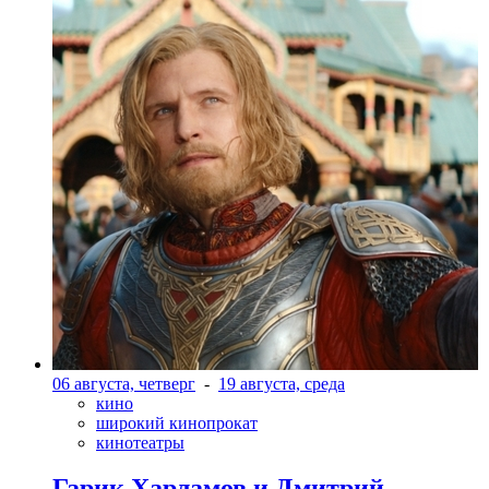
06 августа, четверг
-
19 августа, среда
кино
широкий кинопрокат
кинотеатры
Гарик Харламов и Дмитрий