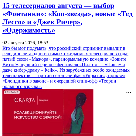
15 телесериалов августа — выбор
«Фонтанки»: «Коп-звезда», новые «Тед
Лессо» и «Джек Ричер»,
«Одержимость»
02 августа 2026, 18:53
Кто бы мог подумать, что российский стриминг вывалит в
середине лета одни из самых ожидаемых телесериалов года:
пятый сезон «Мажора», паранормальную комедию «Зовите
Витю!», лучший сериал с фестиваля «Пилот» — «Паша» и
даже кибер-драму «Фейк». Из зарубежных особо ожидаемых
телепроектов — третий сезон сай-фая «Укрытие», приквел
«Блондинки в законе» и очередной спин-офф «Теории
большого взрыва».
РЕКЛАМА