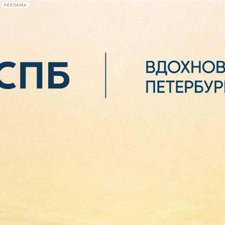
РЕКЛАМА
Афиша Plus
#телегид
Фонтанка.ру
Сегодня:
2026.08.06
09:48
Афиша Plus
кино
спектакли
выставки
концерты
лекции
книги
афиша плюс
новости
+