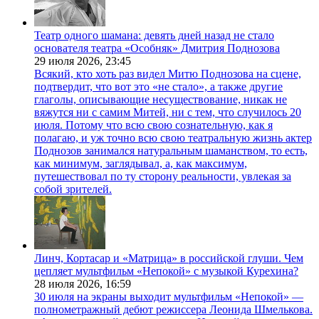
Театр одного шамана: девять дней назад не стало
основателя театра «Особняк» Дмитрия Поднозова
29 июля 2026,
23:45
Всякий, кто хоть раз видел Митю Поднозова на сцене,
подтвердит, что вот это «не стало», а также другие
глаголы, описывающие несуществование, никак не
вяжутся ни с самим Митей, ни с тем, что случилось 20
июля. Потому что всю свою сознательную, как я
полагаю, и уж точно всю свою театральную жизнь актер
Поднозов занимался натуральным шаманством, то есть,
как минимум, заглядывал, а, как максимум,
путешествовал по ту сторону реальности, увлекая за
собой зрителей.
Линч, Кортасар и «Матрица» в российской глуши. Чем
цепляет мультфильм «Непокой» с музыкой Курехина?
28 июля 2026,
16:59
30 июля на экраны выходит мультфильм «Непокой» —
полнометражный дебют режиссера Леонида Шмелькова.