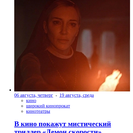
06 августа, четверг
-
19 августа, среда
кино
широкий кинопрокат
кинотеатры
В кино покажут мистический
триллер «Демон скорости»