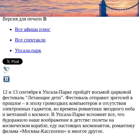
12 сентября 2015, суббота
-
13 сентября 2015, воскресенье
Версия для печати
Все афиша плюс
Все спектакли
Упсала-парк
12 и 13 сентября в Упсала-Парке пройдёт восьмой цирковой
фестиваль "Летающие дети". Фестиваль отправит зрителей в
прошлое – в эпоху громоздких компьютеров и отсутствия
электронных гаджетов, во времена романтики звездного неба
и мечтаний о космосе. В Упсала-Парке вспомнят все, что
будоражило наше воображение в детстве: полеты на
космическом корабле, еду настоящих космонавтов, романтику
фильма «Москвы-Кассиопеи» и многое другое.