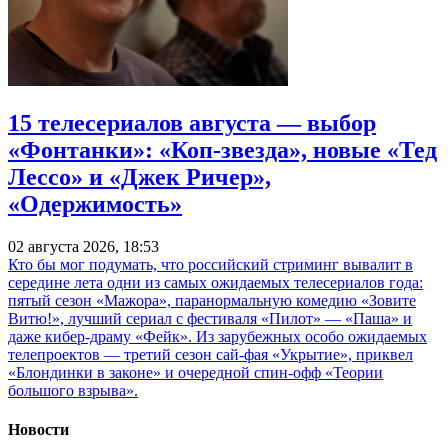
15 телесериалов августа — выбор
«Фонтанки»: «Коп-звезда», новые «Тед
Лессо» и «Джек Ричер»,
«Одержимость»
02 августа 2026, 18:53
Кто бы мог подумать, что российский стриминг вывалит в
середине лета одни из самых ожидаемых телесериалов года:
пятый сезон «Мажора», паранормальную комедию «Зовите
Витю!», лучший сериал с фестиваля «Пилот» — «Паша» и
даже кибер-драму «Фейк». Из зарубежных особо ожидаемых
телепроектов — третий сезон сай-фая «Укрытие», приквел
«Блондинки в законе» и очередной спин-офф «Теории
большого взрыва».
Новости