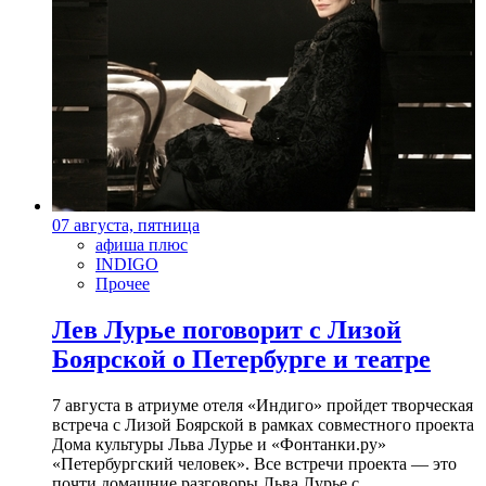
07 августа, пятница
афиша плюс
INDIGO
Прочее
Лев Лурье поговорит с Лизой
Боярской о Петербурге и театре
7 августа в атриуме отеля «Индиго» пройдет творческая
встреча с Лизой Боярской в рамках совместного проекта
Дома культуры Льва Лурье и «Фонтанки.ру»
«Петербургский человек». Все встречи проекта — это
почти домашние разговоры Льва Лурье с