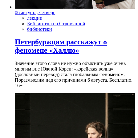
06 августа, четверг
лекции
Библиотека на Стремянной
библиотеки
Петербуржцам расскажут о
феномене «Халлю»
Значение этого слова не нужно объяснять уже очень
многим вне Южной Кореи: «корейская волна»
(дословный перевод) стала глобальным феноменом.
Поразмыслим над его причинами 6 августа. Бесплатно.
16+