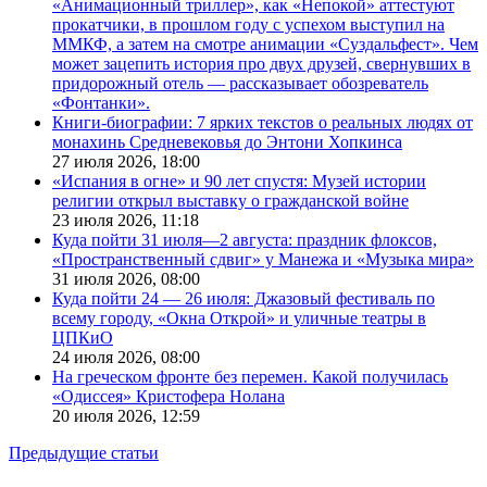
«Анимационный триллер», как «Непокой» аттестуют
прокатчики, в прошлом году с успехом выступил на
ММКФ, а затем на смотре анимации «Суздальфест». Чем
может зацепить история про двух друзей, свернувших в
придорожный отель — рассказывает обозреватель
«Фонтанки».
Книги-биографии: 7 ярких текстов о реальных людях от
монахинь Средневековья до Энтони Хопкинса
27 июля 2026,
18:00
«Испания в огне» и 90 лет спустя: Музей истории
религии открыл выставку о гражданской войне
23 июля 2026,
11:18
Куда пойти 31 июля—2 августа: праздник флоксов,
«Пространственный сдвиг» у Манежа и «Музыка мира»
31 июля 2026,
08:00
Куда пойти 24 — 26 июля: Джазовый фестиваль по
всему городу, «Окна Открой» и уличные театры в
ЦПКиО
24 июля 2026,
08:00
На греческом фронте без перемен. Какой получилась
«Одиссея» Кристофера Нолана
20 июля 2026,
12:59
Предыдущие статьи