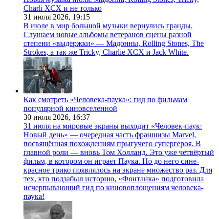
Charli XCX и не только
31 июля 2026,
19:15
В июле в мир большой музыки вернулись гранды.
Слушаем новые альбомы ветеранов сцены разной
степени «выдержки» — Мадонны, Rolling Stones, The
Strokes, а так же Tricky, Charlie XCX и Jack White.
Как смотреть «Человека-паука»: гид по фильмам
популярной киновселенной
30 июля 2026,
16:37
31 июля на мировые экраны выходит «Человек-паук:
Новый день» — очередная часть франшизы Marvel,
посвящённая похождениям прыгучего супергероя. В
главной роли — вновь Том Холланд. Это уже четвёртый
фильм, в котором он играет Паука. Но до него сине-
красное трико появлялось на экране множество раз. Для
тех, кто подзабыл историю, «Фонтанка» подготовила
исчерпывающий гид по киновоплощениям человека-
паука!