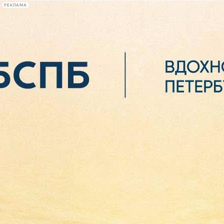
РЕКЛАМА
Афиша Plus
#телегид
Фонтанка.ру
Сегодня:
2026.08.06
08:20
Афиша Plus
кино
спектакли
выставки
концерты
лекции
книги
афиша плюс
новости
+