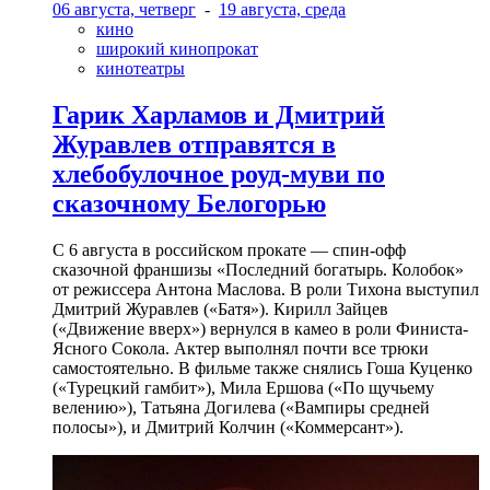
06 августа, четверг
-
19 августа, среда
кино
широкий кинопрокат
кинотеатры
Гарик Харламов и Дмитрий
Журавлев отправятся в
хлебобулочное роуд-муви по
сказочному Белогорью
С 6 августа в российском прокате — спин-офф
сказочной франшизы «Последний богатырь. Колобок»
от режиссера Антона Маслова. В роли Тихона выступил
Дмитрий Журавлев («Батя»). Кирилл Зайцев
(«Движение вверх») вернулся в камео в роли Финиста-
Ясного Сокола. Актер выполнял почти все трюки
самостоятельно. В фильме также снялись Гоша Куценко
(«Турецкий гамбит»), Мила Ершова («По щучьему
велению»), Татьяна Догилева («Вампиры средней
полосы»), и Дмитрий Колчин («Коммерсант»).