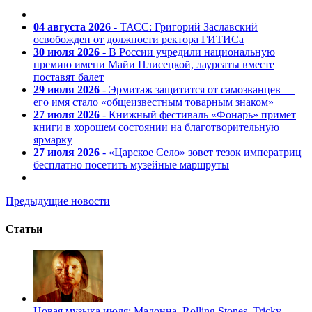
04 августа 2026
- ТАСС: Григорий Заславский
освобожден от должности ректора ГИТИСа
30 июля 2026
- В России учредили национальную
премию имени Майи Плисецкой, лауреаты вместе
поставят балет
29 июля 2026
- Эрмитаж защитится от самозванцев —
его имя стало «общеизвестным товарным знаком»
27 июля 2026
- Книжный фестиваль «Фонарь» примет
книги в хорошем состоянии на благотворительную
ярмарку
27 июля 2026
- «Царское Село» зовет тезок императриц
бесплатно посетить музейные маршруты
Предыдущие новости
Статьи
Новая музыка июля: Мадонна, Rolling Stones, Tricky,