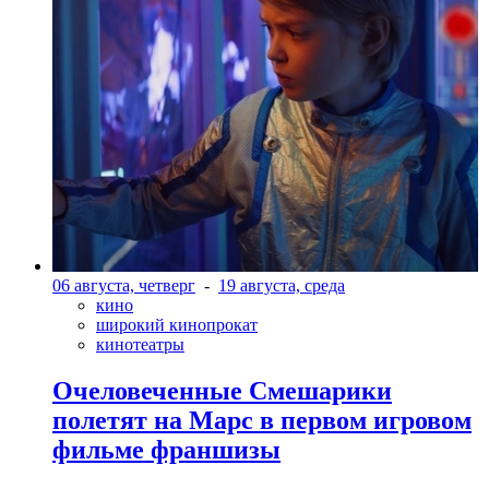
06 августа, четверг
-
19 августа, среда
кино
широкий кинопрокат
кинотеатры
Очеловеченные Смешарики
полетят на Марс в первом игровом
фильме франшизы