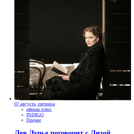
07 августа, пятница
афиша плюс
INDIGO
Прочее
Лев Лурье поговорит с Лизой