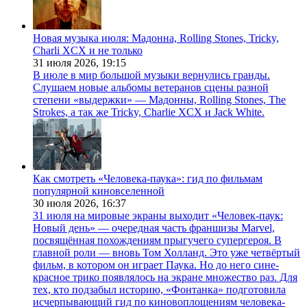
Новая музыка июля: Мадонна, Rolling Stones, Tricky,
Charli XCX и не только
31 июля 2026,
19:15
В июле в мир большой музыки вернулись гранды.
Слушаем новые альбомы ветеранов сцены разной
степени «выдержки» — Мадонны, Rolling Stones, The
Strokes, а так же Tricky, Charlie XCX и Jack White.
Как смотреть «Человека-паука»: гид по фильмам
популярной киновселенной
30 июля 2026,
16:37
31 июля на мировые экраны выходит «Человек-паук:
Новый день» — очередная часть франшизы Marvel,
посвящённая похождениям прыгучего супергероя. В
главной роли — вновь Том Холланд. Это уже четвёртый
фильм, в котором он играет Паука. Но до него сине-
красное трико появлялось на экране множество раз. Для
тех, кто подзабыл историю, «Фонтанка» подготовила
исчерпывающий гид по киновоплощениям человека-