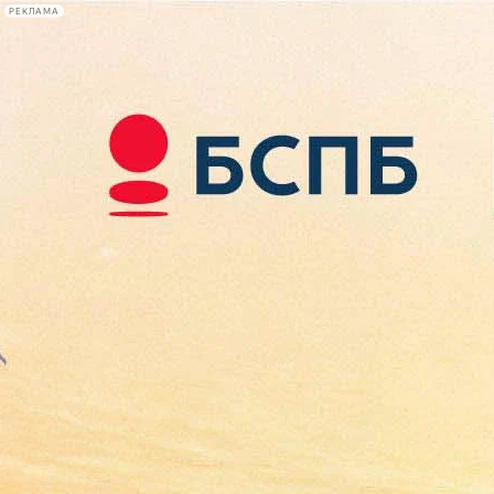
РЕКЛАМА
Афиша Plus
#телегид
Фонтанка.ру
Сегодня:
2026.08.07
13:33
Афиша Plus
кино
спектакли
выставки
концерты
лекции
книги
афиша плюс
новости
+