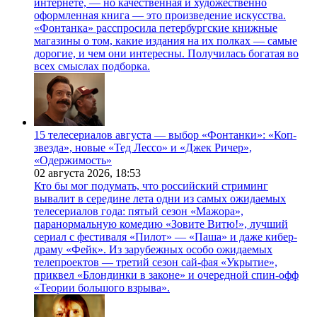
интернете, — но качественная и художественно
оформленная книга — это произведение искусства.
«Фонтанка» расспросила петербургские книжные
магазины о том, какие издания на их полках — самые
дорогие, и чем они интересны. Получилась богатая во
всех смыслах подборка.
15 телесериалов августа — выбор «Фонтанки»: «Коп-
звезда», новые «Тед Лессо» и «Джек Ричер»,
«Одержимость»
02 августа 2026,
18:53
Кто бы мог подумать, что российский стриминг
вывалит в середине лета одни из самых ожидаемых
телесериалов года: пятый сезон «Мажора»,
паранормальную комедию «Зовите Витю!», лучший
сериал с фестиваля «Пилот» — «Паша» и даже кибер-
драму «Фейк». Из зарубежных особо ожидаемых
телепроектов — третий сезон сай-фая «Укрытие»,
приквел «Блондинки в законе» и очередной спин-офф
«Теории большого взрыва».