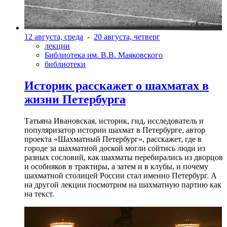
12 августа, среда
-
20 августа, четверг
лекции
Библиотека им. В.В. Маяковского
библиотеки
Историк расскажет о шахматах в
жизни Петербурга
Татьяна Ивановская, историк, гид, исследователь и
популяризатор истории шахмат в Петербурге, автор
проекта «Шахматный Петербург», расскажет, где в
городе за шахматной доской могли сойтись люди из
разных сословий, как шахматы перебирались из дворцов
и особняков в трактиры, а затем и в клубы, и почему
шахматной столицей России стал именно Петербург. А
на другой лекции посмотрим на шахматную партию как
на текст.