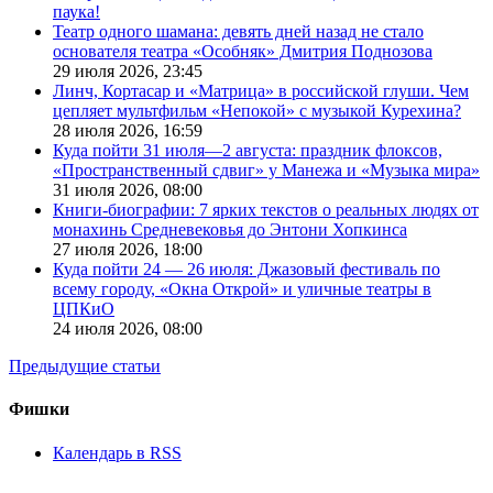
паука!
Театр одного шамана: девять дней назад не стало
основателя театра «Особняк» Дмитрия Поднозова
29 июля 2026,
23:45
Линч, Кортасар и «Матрица» в российской глуши. Чем
цепляет мультфильм «Непокой» с музыкой Курехина?
28 июля 2026,
16:59
Куда пойти 31 июля—2 августа: праздник флоксов,
«Пространственный сдвиг» у Манежа и «Музыка мира»
31 июля 2026,
08:00
Книги-биографии: 7 ярких текстов о реальных людях от
монахинь Средневековья до Энтони Хопкинса
27 июля 2026,
18:00
Куда пойти 24 — 26 июля: Джазовый фестиваль по
всему городу, «Окна Открой» и уличные театры в
ЦПКиО
24 июля 2026,
08:00
Предыдущие статьи
Фишки
Календарь в RSS