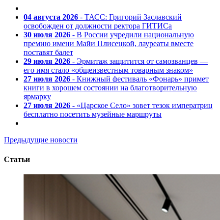
04 августа 2026
- ТАСС: Григорий Заславский
освобожден от должности ректора ГИТИСа
30 июля 2026
- В России учредили национальную
премию имени Майи Плисецкой, лауреаты вместе
поставят балет
29 июля 2026
- Эрмитаж защитится от самозванцев —
его имя стало «общеизвестным товарным знаком»
27 июля 2026
- Книжный фестиваль «Фонарь» примет
книги в хорошем состоянии на благотворительную
ярмарку
27 июля 2026
- «Царское Село» зовет тезок императриц
бесплатно посетить музейные маршруты
Предыдущие новости
Статьи