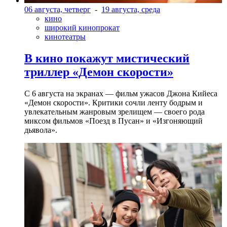
06 августа, четверг
-
19 августа, среда
кино
широкий кинопрокат
кинотеатры
В кино покажут мистический
триллер «Демон скорости»
С 6 августа на экранах — фильм ужасов Джона Кийеса
«Демон скорости». Критики сочли ленту бодрым и
увлекательным жанровым зрелищeм — своего рода
миксом фильмов «Поезд в Пусан» и «Изгоняющий
дьявола».