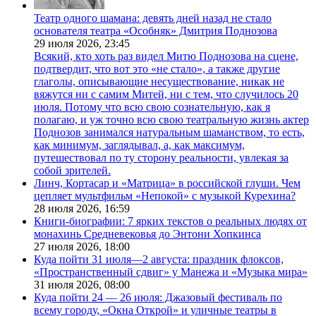
Театр одного шамана: девять дней назад не стало
основателя театра «Особняк» Дмитрия Поднозова
29 июля 2026,
23:45
Всякий, кто хоть раз видел Митю Поднозова на сцене,
подтвердит, что вот это «не стало», а также другие
глаголы, описывающие несуществование, никак не
вяжутся ни с самим Митей, ни с тем, что случилось 20
июля. Потому что всю свою сознательную, как я
полагаю, и уж точно всю свою театральную жизнь актер
Поднозов занимался натуральным шаманством, то есть,
как минимум, заглядывал, а, как максимум,
путешествовал по ту сторону реальности, увлекая за
собой зрителей.
Линч, Кортасар и «Матрица» в российской глуши. Чем
цепляет мультфильм «Непокой» с музыкой Курехина?
28 июля 2026,
16:59
Книги-биографии: 7 ярких текстов о реальных людях от
монахинь Средневековья до Энтони Хопкинса
27 июля 2026,
18:00
Куда пойти 31 июля—2 августа: праздник флоксов,
«Пространственный сдвиг» у Манежа и «Музыка мира»
31 июля 2026,
08:00
Куда пойти 24 — 26 июля: Джазовый фестиваль по
всему городу, «Окна Открой» и уличные театры в