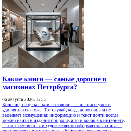
Какие книги — самые дорогие в
магазинах Петербурга?
06 августа 2026, 12:13
Конечно, не цена в книге главное, — но книги умеют
удивлять и ею тоже. Тот случай, когда дороговизна не
вызывает возмущения: информацию и текст почти всегда
можно найти в издания попроще, а то и вообще в интернете,
— но качественная и художественно оформленная книга —
это произведение искусства. «Фонтанка» расспросила