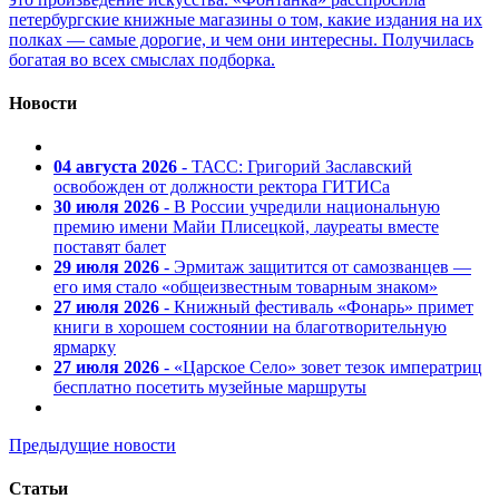
петербургские книжные магазины о том, какие издания на их
полках — самые дорогие, и чем они интересны. Получилась
богатая во всех смыслах подборка.
Новости
04 августа 2026
- ТАСС: Григорий Заславский
освобожден от должности ректора ГИТИСа
30 июля 2026
- В России учредили национальную
премию имени Майи Плисецкой, лауреаты вместе
поставят балет
29 июля 2026
- Эрмитаж защитится от самозванцев —
его имя стало «общеизвестным товарным знаком»
27 июля 2026
- Книжный фестиваль «Фонарь» примет
книги в хорошем состоянии на благотворительную
ярмарку
27 июля 2026
- «Царское Село» зовет тезок императриц
бесплатно посетить музейные маршруты
Предыдущие новости
Статьи