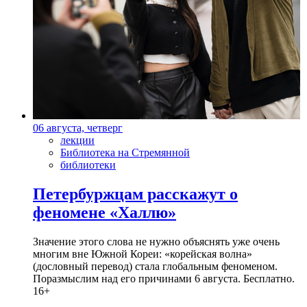
06 августа, четверг
лекции
Библиотека на Стремянной
библиотеки
Петербуржцам расскажут о
феномене «Халлю»
Значение этого слова не нужно объяснять уже очень
многим вне Южной Кореи: «корейская волна»
(дословный перевод) стала глобальным феноменом.
Поразмыслим над его причинами 6 августа. Бесплатно.
16+