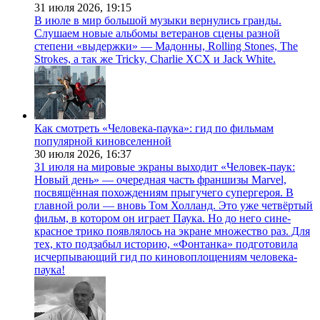
31 июля 2026,
19:15
В июле в мир большой музыки вернулись гранды.
Слушаем новые альбомы ветеранов сцены разной
степени «выдержки» — Мадонны, Rolling Stones, The
Strokes, а так же Tricky, Charlie XCX и Jack White.
Как смотреть «Человека-паука»: гид по фильмам
популярной киновселенной
30 июля 2026,
16:37
31 июля на мировые экраны выходит «Человек-паук:
Новый день» — очередная часть франшизы Marvel,
посвящённая похождениям прыгучего супергероя. В
главной роли — вновь Том Холланд. Это уже четвёртый
фильм, в котором он играет Паука. Но до него сине-
красное трико появлялось на экране множество раз. Для
тех, кто подзабыл историю, «Фонтанка» подготовила
исчерпывающий гид по киновоплощениям человека-
паука!