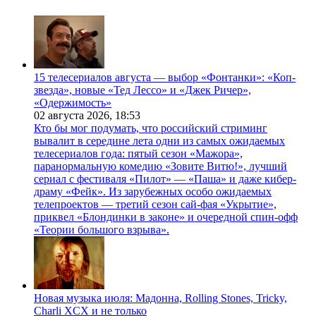
15 телесериалов августа — выбор «Фонтанки»: «Коп-
звезда», новые «Тед Лессо» и «Джек Ричер»,
«Одержимость»
02 августа 2026,
18:53
Кто бы мог подумать, что российский стриминг
вывалит в середине лета одни из самых ожидаемых
телесериалов года: пятый сезон «Мажора»,
паранормальную комедию «Зовите Витю!», лучший
сериал с фестиваля «Пилот» — «Паша» и даже кибер-
драму «Фейк». Из зарубежных особо ожидаемых
телепроектов — третий сезон сай-фая «Укрытие»,
приквел «Блондинки в законе» и очередной спин-офф
«Теории большого взрыва».
Новая музыка июля: Мадонна, Rolling Stones, Tricky,
Charli XCX и не только