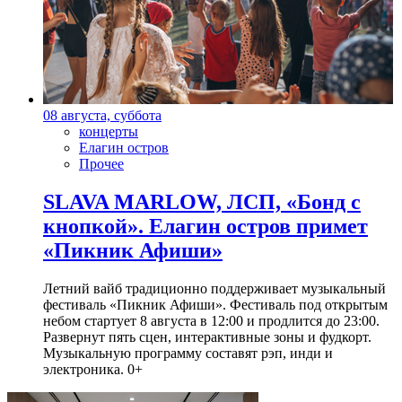
08 августа, суббота
концерты
Елагин остров
Прочее
SLAVA MARLOW, ЛСП, «Бонд с
кнопкой». Елагин остров примет
«Пикник Афиши»
Летний вайб традиционно поддерживает музыкальный
фестиваль «Пикник Афиши». Фестиваль под открытым
небом стартует 8 августа в 12:00 и продлится до 23:00.
Развернут пять сцен, интерактивные зоны и фудкорт.
Музыкальную программу составят рэп, инди и
электроника. 0+