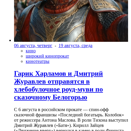
06 августа, четверг
-
19 августа, среда
кино
широкий кинопрокат
кинотеатры
Гарик Харламов и Дмитрий
Журавлев отправятся в
хлебобулочное роуд-муви по
сказочному Белогорью
С 6 августа в российском прокате — спин-офф
сказочной франшизы «Последний богатырь. Колобок»
от режиссера Антона Маслова. В роли Тихона выступил
Дмитрий Журавлев («Батя»). Кирилл Зайцев
(«Движение вверх») вернулся в камео в роли Финиста-