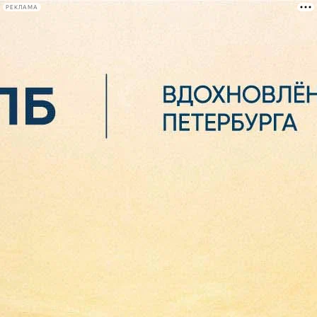
РЕКЛАМА
Афиша Plus
#телегид
Фонтанка.ру
Сегодня:
2026.08.06
23:24
Афиша Plus
кино
спектакли
выставки
концерты
лекции
книги
афиша плюс
новости
+