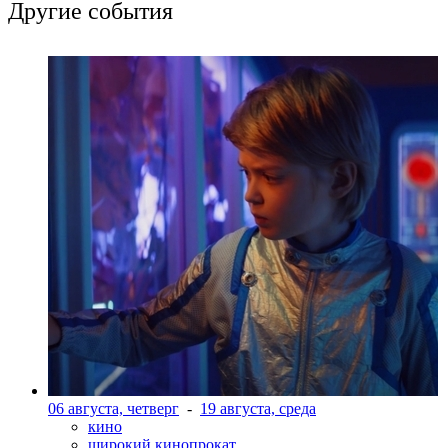
Другие события
06 августа, четверг
-
19 августа, среда
кино
широкий кинопрокат