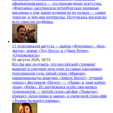
оформленная книга — это произведение искусства.
«Фонтанка» расспросила петербургские книжные
магазины о том, какие издания на их полках — самые
дорогие, и чем они интересны. Получилась богатая во
всех смыслах подборка.
15 телесериалов августа — выбор «Фонтанки»: «Коп-
звезда», новые «Тед Лессо» и «Джек Ричер»,
«Одержимость»
02 августа 2026,
18:53
Кто бы мог подумать, что российский стриминг
вывалит в середине лета одни из самых ожидаемых
телесериалов года: пятый сезон «Мажора»,
паранормальную комедию «Зовите Витю!», лучший
сериал с фестиваля «Пилот» — «Паша» и даже кибер-
драму «Фейк». Из зарубежных особо ожидаемых
телепроектов — третий сезон сай-фая «Укрытие»,
приквел «Блондинки в законе» и очередной спин-офф
«Теории большого взрыва».