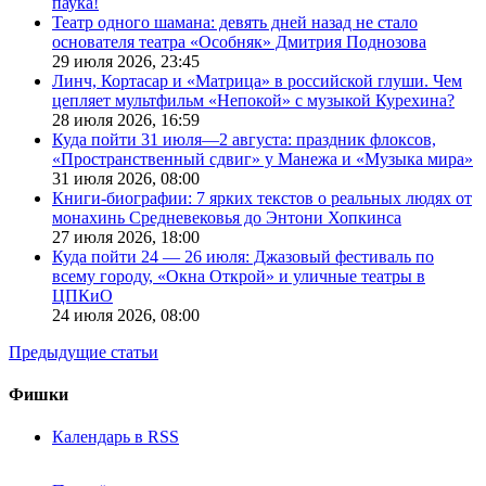
паука!
Театр одного шамана: девять дней назад не стало
основателя театра «Особняк» Дмитрия Поднозова
29 июля 2026,
23:45
Линч, Кортасар и «Матрица» в российской глуши. Чем
цепляет мультфильм «Непокой» с музыкой Курехина?
28 июля 2026,
16:59
Куда пойти 31 июля—2 августа: праздник флоксов,
«Пространственный сдвиг» у Манежа и «Музыка мира»
31 июля 2026,
08:00
Книги-биографии: 7 ярких текстов о реальных людях от
монахинь Средневековья до Энтони Хопкинса
27 июля 2026,
18:00
Куда пойти 24 — 26 июля: Джазовый фестиваль по
всему городу, «Окна Открой» и уличные театры в
ЦПКиО
24 июля 2026,
08:00
Предыдущие статьи
Фишки
Календарь в RSS