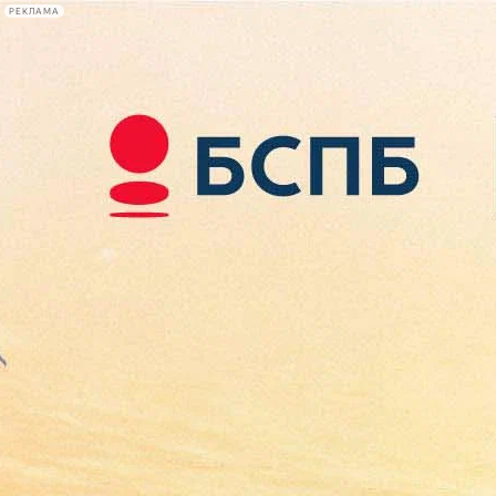
РЕКЛАМА
Афиша Plus
#телегид
Фонтанка.ру
Сегодня:
2026.08.07
10:40
Афиша Plus
кино
спектакли
выставки
концерты
лекции
книги
афиша плюс
новости
+