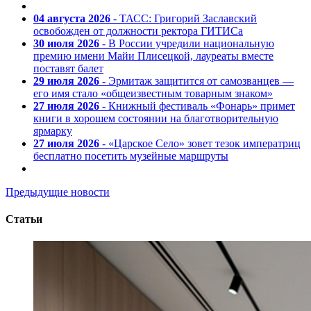
04 августа 2026
- ТАСС: Григорий Заславский
освобожден от должности ректора ГИТИСа
30 июля 2026
- В России учредили национальную
премию имени Майи Плисецкой, лауреаты вместе
поставят балет
29 июля 2026
- Эрмитаж защитится от самозванцев —
его имя стало «общеизвестным товарным знаком»
27 июля 2026
- Книжный фестиваль «Фонарь» примет
книги в хорошем состоянии на благотворительную
ярмарку
27 июля 2026
- «Царское Село» зовет тезок императриц
бесплатно посетить музейные маршруты
Предыдущие новости
Статьи