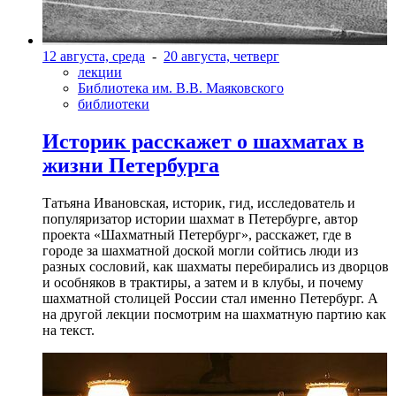
12 августа, среда
-
20 августа, четверг
лекции
Библиотека им. В.В. Маяковского
библиотеки
Историк расскажет о шахматах в
жизни Петербурга
Татьяна Ивановская, историк, гид, исследователь и
популяризатор истории шахмат в Петербурге, автор
проекта «Шахматный Петербург», расскажет, где в
городе за шахматной доской могли сойтись люди из
разных сословий, как шахматы перебирались из дворцов
и особняков в трактиры, а затем и в клубы, и почему
шахматной столицей России стал именно Петербург. А
на другой лекции посмотрим на шахматную партию как
на текст.