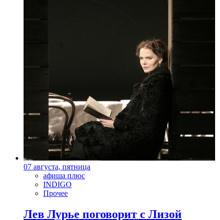
07 августа, пятница
афиша плюс
INDIGO
Прочее
Лев Лурье поговорит с Лизой