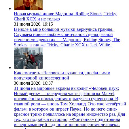
Новая музыка июля: Мадонна, Rolling Stones, Tricky,
Charli XCX и не только
31 июля 2026,
19:15
В июле в мир большой музыки вернулись гранды.
Слушаем новые альбомы ветеранов сцены разной
степени «выдержки» — Мадонны, Rolling Stones, The
Strokes, а так же Tricky, Charlie XCX и Jack White.
Как смотреть «Человека-паука»: гид по фильмам
популярной киновселенной
30 июля 2026,
16:37
31 июля на мировые экраны выходит «Человек-паук:
Новый день» — очередная часть франшизы Marvel,
посвящённая похождениям прыгучего супергероя. В
главной роли — вновь Том Холланд. Это уже четвёртый
фильм, в котором он играет Паука. Но до него сине-
красное трико появлялось на экране множество раз. Для
тех, кто подзабыл историю, «Фонтанка» подготовила
исчерпывающий гид по киновоплощениям человека-