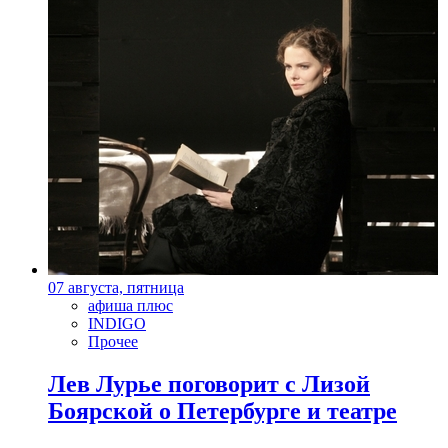
07 августа, пятница
афиша плюс
INDIGO
Прочее
Лев Лурье поговорит с Лизой
Боярской о Петербурге и театре