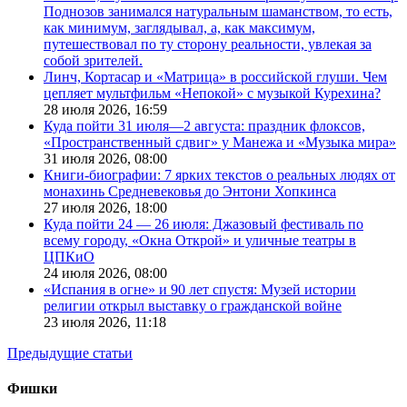
Поднозов занимался натуральным шаманством, то есть,
как минимум, заглядывал, а, как максимум,
путешествовал по ту сторону реальности, увлекая за
собой зрителей.
Линч, Кортасар и «Матрица» в российской глуши. Чем
цепляет мультфильм «Непокой» с музыкой Курехина?
28 июля 2026,
16:59
Куда пойти 31 июля—2 августа: праздник флоксов,
«Пространственный сдвиг» у Манежа и «Музыка мира»
31 июля 2026,
08:00
Книги-биографии: 7 ярких текстов о реальных людях от
монахинь Средневековья до Энтони Хопкинса
27 июля 2026,
18:00
Куда пойти 24 — 26 июля: Джазовый фестиваль по
всему городу, «Окна Открой» и уличные театры в
ЦПКиО
24 июля 2026,
08:00
«Испания в огне» и 90 лет спустя: Музей истории
религии открыл выставку о гражданской войне
23 июля 2026,
11:18
Предыдущие статьи
Фишки