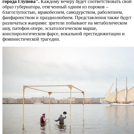
города Глупова".
Каждому вечеру будет соответствовать свой
образ губернатора, отягченный одним из пороков –
благоглупостью, мракобесием, самодурством, раболепием,
фанфаронством и празднолюбием. Представления также будут
различаться жанрами: зрители побывают на метаболическом
шоу, патефон-опере, эсхатологическом марше,
конспирологическом фарсе, вокальной престидижитации и
феминистической трагедии.