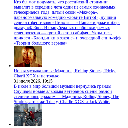
Кто бы мог подумать, что российский стриминг
вывалит в середине лета одни из самых ожидаемых
телесериалов года: пятый сезон «Мажора»,
паранормальную комедию «Зовите Витю!», лучший
сериал с фестиваля «Пилот» — «Паша» и даже кибер-
драму «Фейк». Из зарубежных особо ожидаемых
телепроектов — третий сезон сай-фая «Укрытие»,
приквел «Блондинки в законе» и очередной спин-офф
«Теории большого взрыва».
Новая музыка июля: Мадонна, Rolling Stones, Tricky,
Charli XCX и не только
31 июля 2026,
19:15
В июле в мир большой музыки вернулись гранды.
Слушаем новые альбомы ветеранов сцены разной
степени «выдержки» — Мадонны, Rolling Stones, The
Strokes, а так же Tricky, Charlie XCX и Jack White.