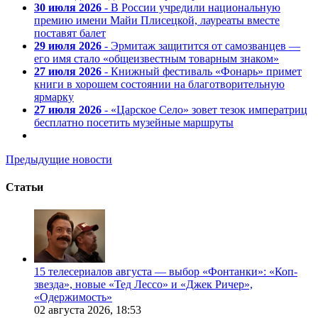
30 июля 2026
- В России учредили национальную
премию имени Майи Плисецкой, лауреаты вместе
поставят балет
29 июля 2026
- Эрмитаж защитится от самозванцев —
его имя стало «общеизвестным товарным знаком»
27 июля 2026
- Книжный фестиваль «Фонарь» примет
книги в хорошем состоянии на благотворительную
ярмарку
27 июля 2026
- «Царское Село» зовет тезок императриц
бесплатно посетить музейные маршруты
Предыдущие новости
Статьи
15 телесериалов августа — выбор «Фонтанки»: «Коп-
звезда», новые «Тед Лессо» и «Джек Ричер»,
«Одержимость»
02 августа 2026,
18:53