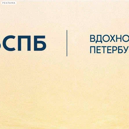
РЕКЛАМА
Афиша Plus
#телегид
Фонтанка.ру
Сегодня:
2026.08.07
07:59
Афиша Plus
кино
спектакли
выставки
концерты
лекции
книги
афиша плюс
новости
+