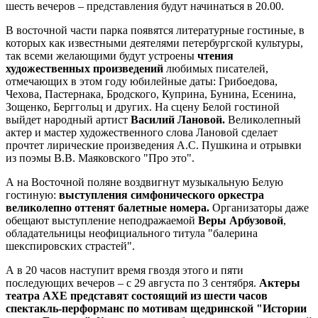
шесть вечеров – представления будут начинаться в 20.00.
В восточной части парка появятся литературные гостиные, в
которых как известными деятелями петербургской культуры,
так всеми желающими будут устроены
чтения
художественных произведений
любимых писателей,
отмечающих в этом году юбилейные даты: Грибоедова,
Чехова, Пастернака, Бродского, Куприна, Бунина, Есенина,
Зощенко, Берггольц и других. На сцену Белой гостиной
выйдет народный артист
Василий Лановой.
Великолепный
актер и мастер художественного слова Лановой сделает
прочтет лирические произведения А.С. Пушкина и отрывки
из поэмы В.В. Маяковского "Про это".
А на Восточной поляне воздвигнут музыкальную Белую
гостиную:
выступления симфонического оркестра
великолепно оттенят балетные номера.
Организаторы даже
обещают выступление неподражаемой
Веры Арбузовой
,
обладательницы неофициального титула "балерина
шекспировских страстей".
А в 20 часов наступит время гвоздя этого и пяти
последующих вечеров – с 29 августа по 3 сентября.
Актеры
театра АХЕ представят состоящий из шести часов
спектакль-перформанс по мотивам щедринской "Истории