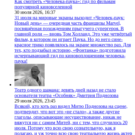
Как смотреть «Человека-паука»: гид по фильмам
популярной киновселенной
30 июля 2026,
16:37
31 июля на мировые экраны выходит «Человек-паук:
Новый день» — очередная часть франшизы Marvel,
посвящённая похождениям прыгучего супергероя. В
главной роли — вновь Том Холланд. Это уже четвёртый
фильм, в котором он играет Паука. Но до него сине-
красное трико появлялось на экране множество раз. Для
тех, кто подзабыл историю, «Фонтанка» подготовила
исчерпывающий гид по киновоплощениям человека-
паука!
Театр одного шамана: девять дней назад не стало
основателя театра «Особняк» Дмитрия Поднозова
29 июля 2026,
23:45
Всякий, кто хоть раз видел Митю Поднозова на сцене,
подтвердит, что вот это «не стало», а также другие
глаголы, описывающие несуществование, никак не
вяжутся ни с самим Митей, ни с тем, что случилось 20
июля. Потому что всю свою сознательную, как я
полагаю, и уж точно всю свою театральную жизнь актер