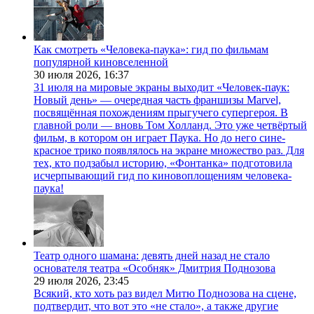
Как смотреть «Человека-паука»: гид по фильмам
популярной киновселенной
30 июля 2026,
16:37
31 июля на мировые экраны выходит «Человек-паук:
Новый день» — очередная часть франшизы Marvel,
посвящённая похождениям прыгучего супергероя. В
главной роли — вновь Том Холланд. Это уже четвёртый
фильм, в котором он играет Паука. Но до него сине-
красное трико появлялось на экране множество раз. Для
тех, кто подзабыл историю, «Фонтанка» подготовила
исчерпывающий гид по киновоплощениям человека-
паука!
Театр одного шамана: девять дней назад не стало
основателя театра «Особняк» Дмитрия Поднозова
29 июля 2026,
23:45
Всякий, кто хоть раз видел Митю Поднозова на сцене,
подтвердит, что вот это «не стало», а также другие