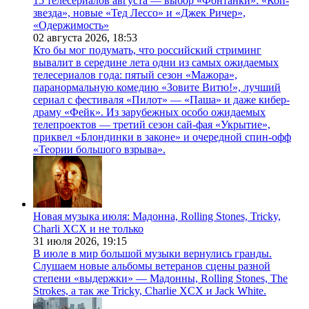
15 телесериалов августа — выбор «Фонтанки»: «Коп-
звезда», новые «Тед Лессо» и «Джек Ричер»,
«Одержимость»
02 августа 2026,
18:53
Кто бы мог подумать, что российский стриминг
вывалит в середине лета одни из самых ожидаемых
телесериалов года: пятый сезон «Мажора»,
паранормальную комедию «Зовите Витю!», лучший
сериал с фестиваля «Пилот» — «Паша» и даже кибер-
драму «Фейк». Из зарубежных особо ожидаемых
телепроектов — третий сезон сай-фая «Укрытие»,
приквел «Блондинки в законе» и очередной спин-офф
«Теории большого взрыва».
Новая музыка июля: Мадонна, Rolling Stones, Tricky,
Charli XCX и не только
31 июля 2026,
19:15
В июле в мир большой музыки вернулись гранды.
Слушаем новые альбомы ветеранов сцены разной
степени «выдержки» — Мадонны, Rolling Stones, The
Strokes, а так же Tricky, Charlie XCX и Jack White.