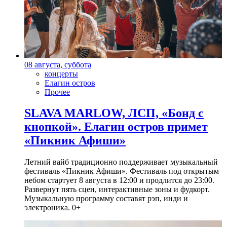
08 августа, суббота
концерты
Елагин остров
Прочее
SLAVA MARLOW, ЛСП, «Бонд с
кнопкой». Елагин остров примет
«Пикник Афиши»
Летний вайб традиционно поддерживает музыкальный
фестиваль «Пикник Афиши». Фестиваль под открытым
небом стартует 8 августа в 12:00 и продлится до 23:00.
Развернут пять сцен, интерактивные зоны и фудкорт.
Музыкальную программу составят рэп, инди и
электроника. 0+