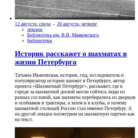
12 августа, среда
-
20 августа, четверг
лекции
Библиотека им. В.В. Маяковского
библиотеки
Историк расскажет о шахматах в
жизни Петербурга
Татьяна Ивановская, историк, гид, исследователь и
популяризатор истории шахмат в Петербурге, автор
проекта «Шахматный Петербург», расскажет, где в
городе за шахматной доской могли сойтись люди из
разных сословий, как шахматы перебирались из дворцов
и особняков в трактиры, а затем и в клубы, и почему
шахматной столицей России стал именно Петербург. А
на другой лекции посмотрим на шахматную партию как
на текст.