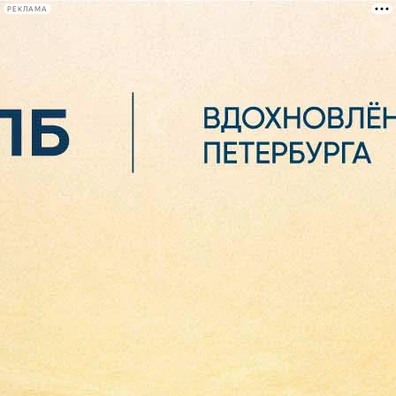
РЕКЛАМА
Афиша Plus
#телегид
Фонтанка.ру
Сегодня:
2026.08.07
02:02
Афиша Plus
кино
спектакли
выставки
концерты
лекции
книги
афиша плюс
новости
+