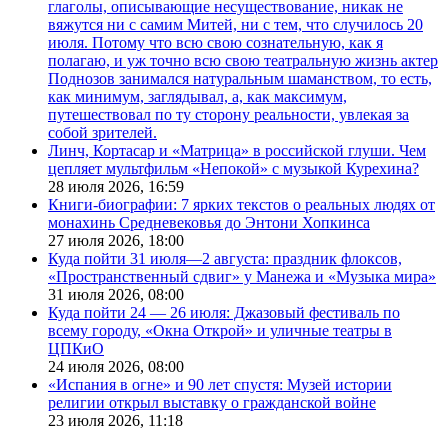
глаголы, описывающие несуществование, никак не
вяжутся ни с самим Митей, ни с тем, что случилось 20
июля. Потому что всю свою сознательную, как я
полагаю, и уж точно всю свою театральную жизнь актер
Поднозов занимался натуральным шаманством, то есть,
как минимум, заглядывал, а, как максимум,
путешествовал по ту сторону реальности, увлекая за
собой зрителей.
Линч, Кортасар и «Матрица» в российской глуши. Чем
цепляет мультфильм «Непокой» с музыкой Курехина?
28 июля 2026,
16:59
Книги-биографии: 7 ярких текстов о реальных людях от
монахинь Средневековья до Энтони Хопкинса
27 июля 2026,
18:00
Куда пойти 31 июля—2 августа: праздник флоксов,
«Пространственный сдвиг» у Манежа и «Музыка мира»
31 июля 2026,
08:00
Куда пойти 24 — 26 июля: Джазовый фестиваль по
всему городу, «Окна Открой» и уличные театры в
ЦПКиО
24 июля 2026,
08:00
«Испания в огне» и 90 лет спустя: Музей истории
религии открыл выставку о гражданской войне
23 июля 2026,
11:18