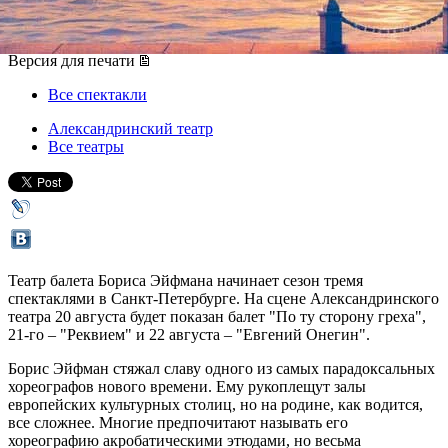
20 августа 2015, четверг
,
20.00
-
22 августа 2015, суббота
Версия для печати
Все спектакли
Александринский театр
Все театры
Театр балета Бориса Эйфмана начинает сезон тремя
спектаклями в Санкт-Петербурге. На сцене Александринского
театра 20 августа будет показан балет "По ту сторону греха",
21-го – "Реквием" и 22 августа – "Евгений Онегин".
Борис Эйфман стяжал славу одного из самых парадоксальных
хореографов нового времени. Ему рукоплещут залы
европейских культурных столиц, но на родине, как водится,
все сложнее. Многие предпочитают называть его
хореографию акробатическими этюдами, но весьма