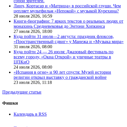
собой зрителей.
Линч, Кортасар и «Матрица» в российской глуши. Чем
цепляет мультфильм «Непокой» с музыкой Курехина?
28 июля 2026,
16:59
Книги-биографии: 7 ярких текстов о реальных людях от
монахинь Средневековья до Энтони Хопкинса
27 июля 2026,
18:00
Куда пойти 31 июля—2 августа: праздник флоксов,
«Пространственный сдвиг» у Манежа и «Музыка мира»
31 июля 2026,
08:00
Куда пойти 24 — 26 июля: Джазовый фестиваль по
всему городу, «Окна Открой» и уличные театры в
ЦПКиО
24 июля 2026,
08:00
«Испания в огне» и 90 лет спустя: Музей истории
религии открыл выставку о гражданской войне
23 июля 2026,
11:18
Предыдущие статьи
Фишки
Календарь в RSS