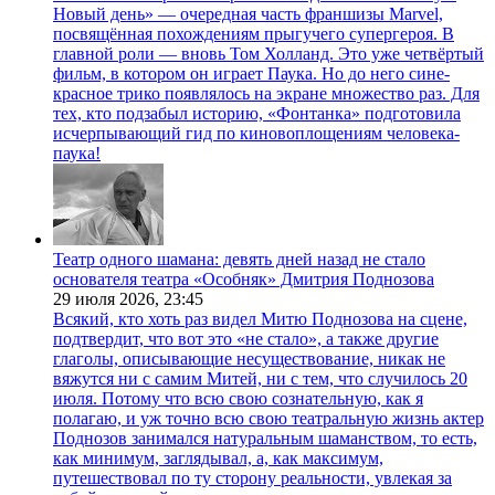
Новый день» — очередная часть франшизы Marvel,
посвящённая похождениям прыгучего супергероя. В
главной роли — вновь Том Холланд. Это уже четвёртый
фильм, в котором он играет Паука. Но до него сине-
красное трико появлялось на экране множество раз. Для
тех, кто подзабыл историю, «Фонтанка» подготовила
исчерпывающий гид по киновоплощениям человека-
паука!
Театр одного шамана: девять дней назад не стало
основателя театра «Особняк» Дмитрия Поднозова
29 июля 2026,
23:45
Всякий, кто хоть раз видел Митю Поднозова на сцене,
подтвердит, что вот это «не стало», а также другие
глаголы, описывающие несуществование, никак не
вяжутся ни с самим Митей, ни с тем, что случилось 20
июля. Потому что всю свою сознательную, как я
полагаю, и уж точно всю свою театральную жизнь актер
Поднозов занимался натуральным шаманством, то есть,
как минимум, заглядывал, а, как максимум,
путешествовал по ту сторону реальности, увлекая за