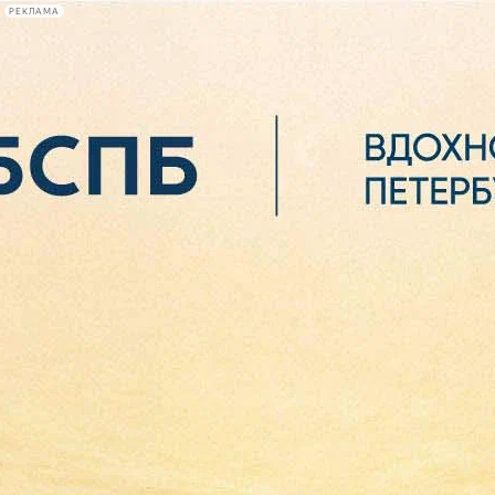
РЕКЛАМА
Афиша Plus
#телегид
Фонтанка.ру
Сегодня:
2026.08.07
00:44
Афиша Plus
кино
спектакли
выставки
концерты
лекции
книги
афиша плюс
новости
+