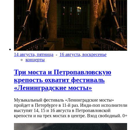
14 августа, пятница
-
16 августа, воскресенье
концерты
Три моста и Петропавловскую
крепость охватит фестиваль
«Ленинградские мосты»
Музыкальный фестиваль «Ленинградские мосты»
пройдет в Петербурге в 11-й раз. Инди-поп исполнители
выступят 14, 15 и 16 августа в Петропавловской
крепости и на трех мостах в центре. Вход свободный. 0+