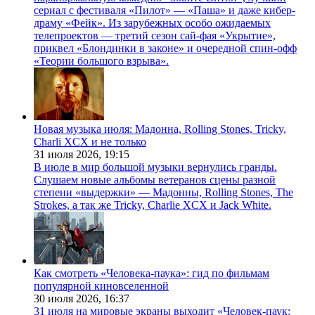
сериал с фестиваля «Пилот» — «Паша» и даже кибер-
драму «Фейк». Из зарубежных особо ожидаемых
телепроектов — третий сезон сай-фая «Укрытие»,
приквел «Блондинки в законе» и очередной спин-офф
«Теории большого взрыва».
Новая музыка июля: Мадонна, Rolling Stones, Tricky,
Charli XCX и не только
31 июля 2026,
19:15
В июле в мир большой музыки вернулись гранды.
Слушаем новые альбомы ветеранов сцены разной
степени «выдержки» — Мадонны, Rolling Stones, The
Strokes, а так же Tricky, Charlie XCX и Jack White.
Как смотреть «Человека-паука»: гид по фильмам
популярной киновселенной
30 июля 2026,
16:37
31 июля на мировые экраны выходит «Человек-паук: