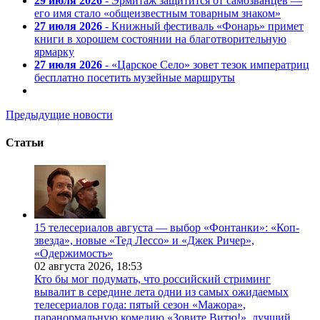
29 июля 2026
- Эрмитаж защитится от самозванцев —
его имя стало «общеизвестным товарным знаком»
27 июля 2026
- Книжный фестиваль «Фонарь» примет
книги в хорошем состоянии на благотворительную
ярмарку
27 июля 2026
- «Царское Село» зовет тезок императриц
бесплатно посетить музейные маршруты
Предыдущие новости
Статьи
15 телесериалов августа — выбор «Фонтанки»: «Коп-
звезда», новые «Тед Лессо» и «Джек Ричер»,
«Одержимость»
02 августа 2026,
18:53
Кто бы мог подумать, что российский стриминг
вывалит в середине лета одни из самых ожидаемых
телесериалов года: пятый сезон «Мажора»,
паранормальную комедию «Зовите Витю!», лучший