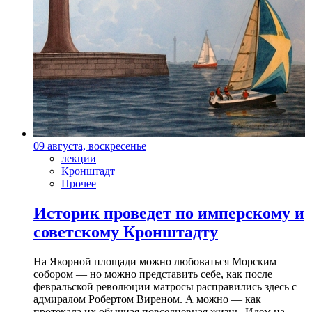
09 августа, воскресенье
лекции
Кронштадт
Прочее
Историк проведет по имперскому и
советскому Кронштадту
На Якорной площади можно любоваться Морским
собором — но можно представить себе, как после
февральской революции матросы расправились здесь с
адмиралом Робертом Виреном. А можно — как
протекала их обычная повседневная жизнь. Идем на