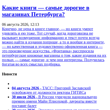
Какие книги — самые дорогие в
магазинах Петербурга?
06 августа 2026, 12:13
Конечно, не цена в книге главное, — но книги умеют
удивлять и ею тоже. Тот случай, когда дороговизна не
вызывает возмущения: информацию и текст почти всегда
можно найти в издания попроще, а то и вообще в интернете,
— но качественная и художественно оформленная книга —
это произведение искусства. «Фонтанка» расспросила
петербургские книжные магазины о том, какие издания на их
полках — самые дорогие, и чем они интересны. Получилась
богатая во всех смыслах подборка.
Новости
04 августа 2026
- ТАСС: Григорий Заславский
освобожден от должности ректора ГИТИСа
30 июля 2026
- В России учредили национальную
премию имени Майи Плисецкой, лауреаты вместе
поставят балет