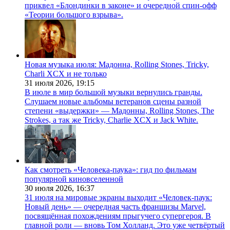
приквел «Блондинки в законе» и очередной спин-офф
«Теории большого взрыва».
Новая музыка июля: Мадонна, Rolling Stones, Tricky,
Charli XCX и не только
31 июля 2026,
19:15
В июле в мир большой музыки вернулись гранды.
Слушаем новые альбомы ветеранов сцены разной
степени «выдержки» — Мадонны, Rolling Stones, The
Strokes, а так же Tricky, Charlie XCX и Jack White.
Как смотреть «Человека-паука»: гид по фильмам
популярной киновселенной
30 июля 2026,
16:37
31 июля на мировые экраны выходит «Человек-паук:
Новый день» — очередная часть франшизы Marvel,
посвящённая похождениям прыгучего супергероя. В
главной роли — вновь Том Холланд. Это уже четвёртый