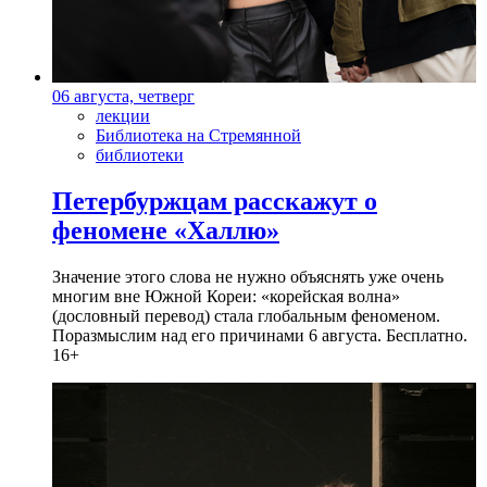
06 августа, четверг
лекции
Библиотека на Стремянной
библиотеки
Петербуржцам расскажут о
феномене «Халлю»
Значение этого слова не нужно объяснять уже очень
многим вне Южной Кореи: «корейская волна»
(дословный перевод) стала глобальным феноменом.
Поразмыслим над его причинами 6 августа. Бесплатно.
16+