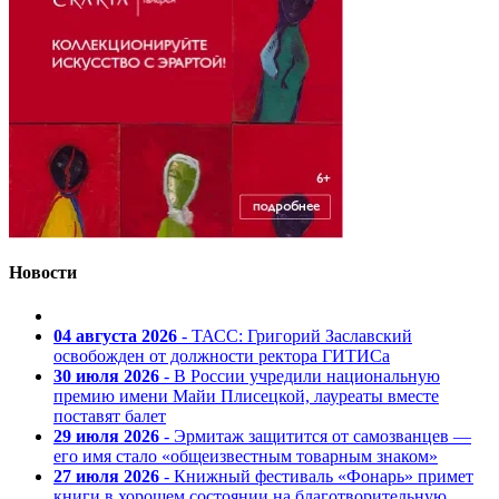
Новости
04 августа 2026
- ТАСС: Григорий Заславский
освобожден от должности ректора ГИТИСа
30 июля 2026
- В России учредили национальную
премию имени Майи Плисецкой, лауреаты вместе
поставят балет
29 июля 2026
- Эрмитаж защитится от самозванцев —
его имя стало «общеизвестным товарным знаком»
27 июля 2026
- Книжный фестиваль «Фонарь» примет
книги в хорошем состоянии на благотворительную