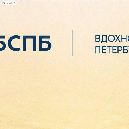
РЕКЛАМА
Афиша Plus
#телегид
Фонтанка.ру
Сегодня:
2026.08.06
21:17
Афиша Plus
кино
спектакли
выставки
концерты
лекции
книги
афиша плюс
новости
+