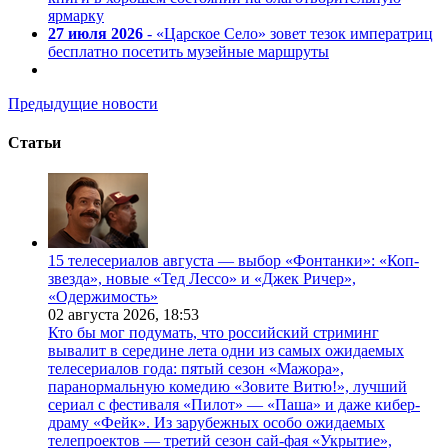
ярмарку
27 июля 2026
- «Царское Село» зовет тезок императриц
бесплатно посетить музейные маршруты
Предыдущие новости
Статьи
15 телесериалов августа — выбор «Фонтанки»: «Коп-
звезда», новые «Тед Лессо» и «Джек Ричер»,
«Одержимость»
02 августа 2026,
18:53
Кто бы мог подумать, что российский стриминг
вывалит в середине лета одни из самых ожидаемых
телесериалов года: пятый сезон «Мажора»,
паранормальную комедию «Зовите Витю!», лучший
сериал с фестиваля «Пилот» — «Паша» и даже кибер-
драму «Фейк». Из зарубежных особо ожидаемых
телепроектов — третий сезон сай-фая «Укрытие»,