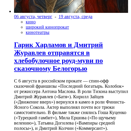
06 августа, четверг
-
19 августа, среда
кино
широкий кинопрокат
кинотеатры
Гарик Харламов и Дмитрий
Журавлев отправятся в
хлебобулочное роуд-муви по
сказочному Белогорью
С 6 августа в российском прокате — спин-офф
сказочной франшизы «Последний богатырь. Колобок»
от режиссера Антона Маслова. В роли Тихона выступил
Дмитрий Журавлев («Батя»). Кирилл Зайцев
(«Движение вверх») вернулся в камео в роли Финиста-
Ясного Сокола. Актер выполнял почти все трюки
самостоятельно. В фильме также снялись Гоша Куценко
(«Турецкий гамбит»), Мила Ершова («По щучьему
велению»), Татьяна Догилева («Вампиры средней
полосы»), и Дмитрий Колчин («Коммерсант»).