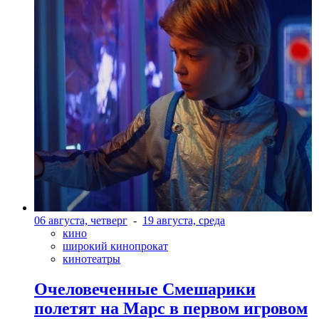
06 августа, четверг
-
19 августа, среда
кино
широкий кинопрокат
кинотеатры
Очеловеченные Смешарики
полетят на Марс в первом игровом