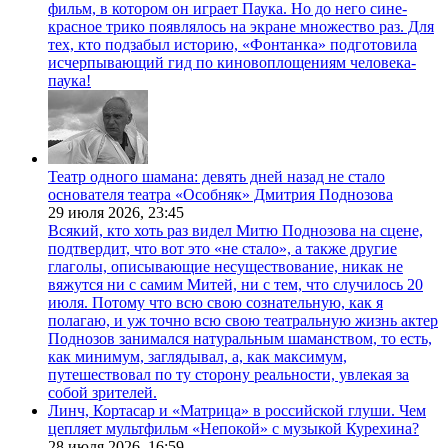
фильм, в котором он играет Паука. Но до него сине-
красное трико появлялось на экране множество раз. Для
тех, кто подзабыл историю, «Фонтанка» подготовила
исчерпывающий гид по киновоплощениям человека-
паука!
Театр одного шамана: девять дней назад не стало
основателя театра «Особняк» Дмитрия Поднозова
29 июля 2026,
23:45
Всякий, кто хоть раз видел Митю Поднозова на сцене,
подтвердит, что вот это «не стало», а также другие
глаголы, описывающие несуществование, никак не
вяжутся ни с самим Митей, ни с тем, что случилось 20
июля. Потому что всю свою сознательную, как я
полагаю, и уж точно всю свою театральную жизнь актер
Поднозов занимался натуральным шаманством, то есть,
как минимум, заглядывал, а, как максимум,
путешествовал по ту сторону реальности, увлекая за
собой зрителей.
Линч, Кортасар и «Матрица» в российской глуши. Чем
цепляет мультфильм «Непокой» с музыкой Курехина?
28 июля 2026,
16:59