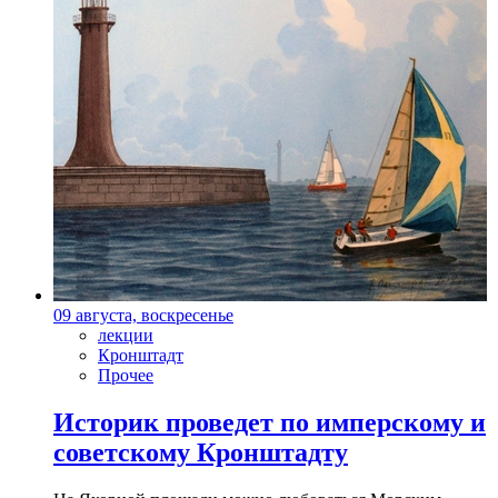
09 августа, воскресенье
лекции
Кронштадт
Прочее
Историк проведет по имперскому и
советскому Кронштадту