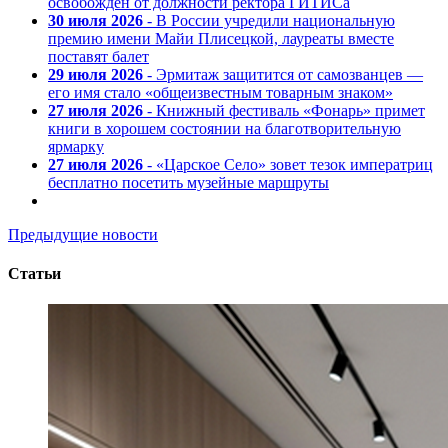
освобожден от должности ректора ГИТИСа
30 июля 2026
- В России учредили национальную
премию имени Майи Плисецкой, лауреаты вместе
поставят балет
29 июля 2026
- Эрмитаж защитится от самозванцев —
его имя стало «общеизвестным товарным знаком»
27 июля 2026
- Книжный фестиваль «Фонарь» примет
книги в хорошем состоянии на благотворительную
ярмарку
27 июля 2026
- «Царское Село» зовет тезок императриц
бесплатно посетить музейные маршруты
Предыдущие новости
Статьи