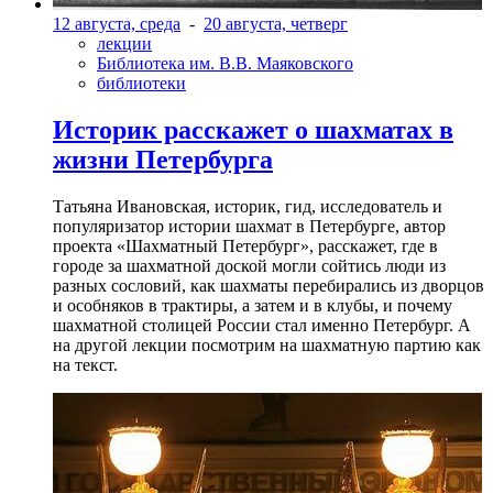
12 августа, среда
-
20 августа, четверг
лекции
Библиотека им. В.В. Маяковского
библиотеки
Историк расскажет о шахматах в
жизни Петербурга
Татьяна Ивановская, историк, гид, исследователь и
популяризатор истории шахмат в Петербурге, автор
проекта «Шахматный Петербург», расскажет, где в
городе за шахматной доской могли сойтись люди из
разных сословий, как шахматы перебирались из дворцов
и особняков в трактиры, а затем и в клубы, и почему
шахматной столицей России стал именно Петербург. А
на другой лекции посмотрим на шахматную партию как
на текст.