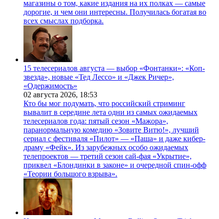
магазины о том, какие издания на их полках — самые
дорогие, и чем они интересны. Получилась богатая во
всех смыслах подборка.
15 телесериалов августа — выбор «Фонтанки»: «Коп-
звезда», новые «Тед Лессо» и «Джек Ричер»,
«Одержимость»
02 августа 2026,
18:53
Кто бы мог подумать, что российский стриминг
вывалит в середине лета одни из самых ожидаемых
телесериалов года: пятый сезон «Мажора»,
паранормальную комедию «Зовите Витю!», лучший
сериал с фестиваля «Пилот» — «Паша» и даже кибер-
драму «Фейк». Из зарубежных особо ожидаемых
телепроектов — третий сезон сай-фая «Укрытие»,
приквел «Блондинки в законе» и очередной спин-офф
«Теории большого взрыва».