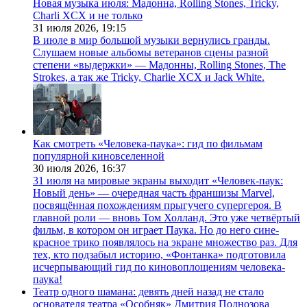
Новая музыка июля: Мадонна, Rolling Stones, Tricky,
Charli XCX и не только
31 июля 2026,
19:15
В июле в мир большой музыки вернулись гранды.
Слушаем новые альбомы ветеранов сцены разной
степени «выдержки» — Мадонны, Rolling Stones, The
Strokes, а так же Tricky, Charlie XCX и Jack White.
Как смотреть «Человека-паука»: гид по фильмам
популярной киновселенной
30 июля 2026,
16:37
31 июля на мировые экраны выходит «Человек-паук:
Новый день» — очередная часть франшизы Marvel,
посвящённая похождениям прыгучего супергероя. В
главной роли — вновь Том Холланд. Это уже четвёртый
фильм, в котором он играет Паука. Но до него сине-
красное трико появлялось на экране множество раз. Для
тех, кто подзабыл историю, «Фонтанка» подготовила
исчерпывающий гид по киновоплощениям человека-
паука!
Театр одного шамана: девять дней назад не стало
основателя театра «Особняк» Дмитрия Поднозова