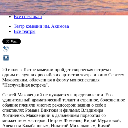
20 июля 2015, понедельник
,
19.00
Версия для печати
Все спектакли
Театр комедии им. Акимова
Все театры
20 июля в Театре комедии пройдет творческая встреча с
одним из лучших российских артистов театра и кино Сергеем
Маковецким, облеченная в форму моноспектакля
"Неслучайная встреча".
Сергей Маковецкий не нуждается в представлении. Его
удивительный драматический талант и странное, болезненное
обаяние пленяли многих режиссеров: заявив о себе в
спектаклях Романа Виктюка и фильмах Владимира
Хотиненко, Маковецкий в дальнейшем поработал со
множеством мастеров: Петром Фоменко, Кирой Муратовой,
Алексеем Балабановым, Никитой Михалковым, Камой