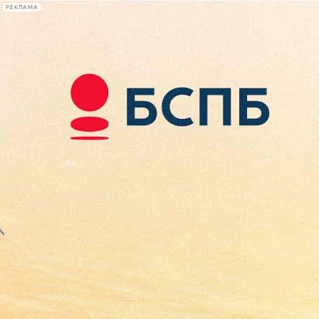
РЕКЛАМА
Афиша Plus
#телегид
Фонтанка.ру
Сегодня:
2026.08.07
12:59
Афиша Plus
кино
спектакли
выставки
концерты
лекции
книги
афиша плюс
новости
+