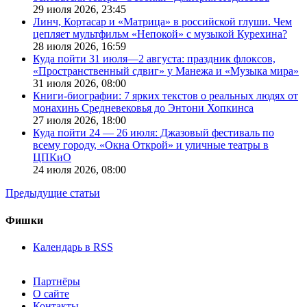
29 июля 2026,
23:45
Линч, Кортасар и «Матрица» в российской глуши. Чем
цепляет мультфильм «Непокой» с музыкой Курехина?
28 июля 2026,
16:59
Куда пойти 31 июля—2 августа: праздник флоксов,
«Пространственный сдвиг» у Манежа и «Музыка мира»
31 июля 2026,
08:00
Книги-биографии: 7 ярких текстов о реальных людях от
монахинь Средневековья до Энтони Хопкинса
27 июля 2026,
18:00
Куда пойти 24 — 26 июля: Джазовый фестиваль по
всему городу, «Окна Открой» и уличные театры в
ЦПКиО
24 июля 2026,
08:00
Предыдущие статьи
Фишки
Календарь в RSS
Партнёры
О сайте
Контакты