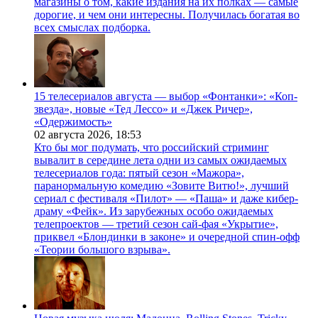
магазины о том, какие издания на их полках — самые
дорогие, и чем они интересны. Получилась богатая во
всех смыслах подборка.
15 телесериалов августа — выбор «Фонтанки»: «Коп-
звезда», новые «Тед Лессо» и «Джек Ричер»,
«Одержимость»
02 августа 2026,
18:53
Кто бы мог подумать, что российский стриминг
вывалит в середине лета одни из самых ожидаемых
телесериалов года: пятый сезон «Мажора»,
паранормальную комедию «Зовите Витю!», лучший
сериал с фестиваля «Пилот» — «Паша» и даже кибер-
драму «Фейк». Из зарубежных особо ожидаемых
телепроектов — третий сезон сай-фая «Укрытие»,
приквел «Блондинки в законе» и очередной спин-офф
«Теории большого взрыва».