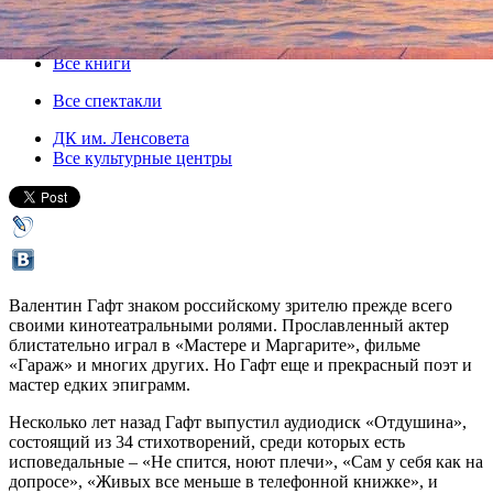
16 июля 2015, четверг
,
19.00
Версия для печати
Все книги
Все спектакли
ДК им. Ленсовета
Все культурные центры
Валентин Гафт знаком российскому зрителю прежде всего
своими кинотеатральными ролями. Прославленный актер
блистательно играл в «Мастере и Маргарите», фильме
«Гараж» и многих других. Но Гафт еще и прекрасный поэт и
мастер едких эпиграмм.
Несколько лет назад Гафт выпустил аудиодиск «Отдушина»,
состоящий из 34 стихотворений, среди которых есть
исповедальные – «Не спится, ноют плечи», «Сам у себя как на
допросе», «Живых все меньше в телефонной книжке», и