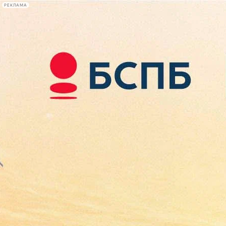
РЕКЛАМА
Афиша Plus
#телегид
Фонтанка.ру
Сегодня:
2026.08.07
08:44
Афиша Plus
кино
спектакли
выставки
концерты
лекции
книги
афиша плюс
новости
+