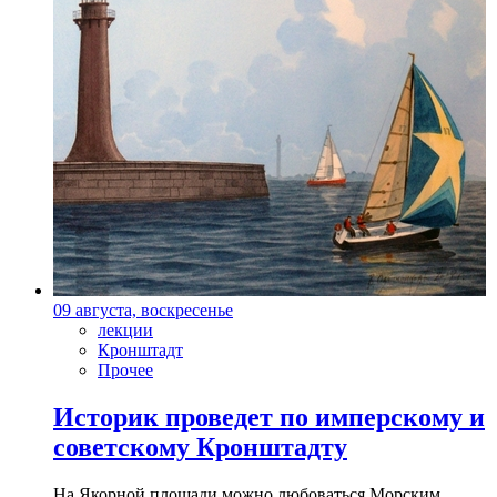
09 августа, воскресенье
лекции
Кронштадт
Прочее
Историк проведет по имперскому и
советскому Кронштадту
На Якорной площади можно любоваться Морским