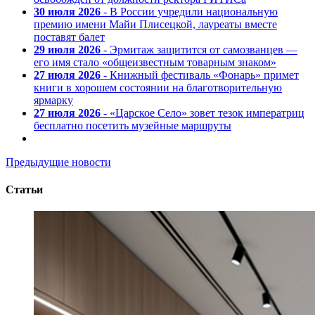
30 июля 2026
- В России учредили национальную
премию имени Майи Плисецкой, лауреаты вместе
поставят балет
29 июля 2026
- Эрмитаж защитится от самозванцев —
его имя стало «общеизвестным товарным знаком»
27 июля 2026
- Книжный фестиваль «Фонарь» примет
книги в хорошем состоянии на благотворительную
ярмарку
27 июля 2026
- «Царское Село» зовет тезок императриц
бесплатно посетить музейные маршруты
Предыдущие новости
Статьи