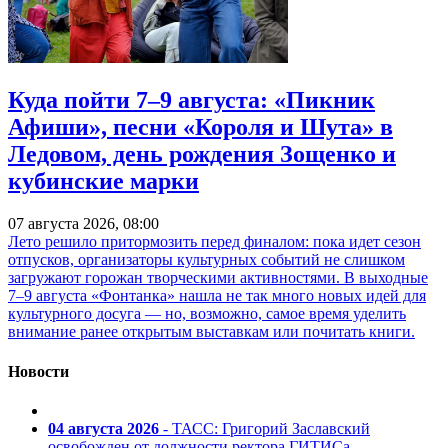
Куда пойти 7–9 августа: «Пикник
Афиши», песни «Короля и Шута» в
Ледовом, день рождения Зощенко и
кубинские марки
07 августа 2026, 08:00
Лето решило притормозить перед финалом: пока идет сезон
отпусков, организаторы культурных событий не слишком
загружают горожан творческими активностями. В выходные
7–9 августа «Фонтанка» нашла не так много новых идей для
культурного досуга — но, возможно, самое время уделить
внимание ранее открытым выставкам или почитать книги.
Новости
04 августа 2026
- ТАСС: Григорий Заславский
освобожден от должности ректора ГИТИСа