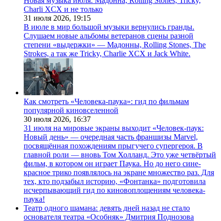
Новая музыка июля: Мадонна, Rolling Stones, Tricky,
Charli XCX и не только
31 июля 2026,
19:15
В июле в мир большой музыки вернулись гранды.
Слушаем новые альбомы ветеранов сцены разной
степени «выдержки» — Мадонны, Rolling Stones, The
Strokes, а так же Tricky, Charlie XCX и Jack White.
Как смотреть «Человека-паука»: гид по фильмам
популярной киновселенной
30 июля 2026,
16:37
31 июля на мировые экраны выходит «Человек-паук:
Новый день» — очередная часть франшизы Marvel,
посвящённая похождениям прыгучего супергероя. В
главной роли — вновь Том Холланд. Это уже четвёртый
фильм, в котором он играет Паука. Но до него сине-
красное трико появлялось на экране множество раз. Для
тех, кто подзабыл историю, «Фонтанка» подготовила
исчерпывающий гид по киновоплощениям человека-
паука!
Театр одного шамана: девять дней назад не стало
основателя театра «Особняк» Дмитрия Поднозова