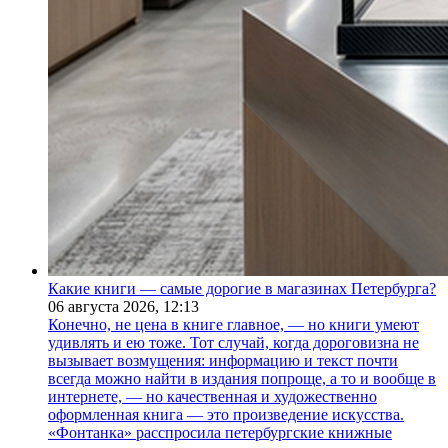
Какие книги — самые дорогие в магазинах Петербурга?
06 августа 2026,
12:13
Конечно, не цена в книге главное, — но книги умеют
удивлять и ею тоже. Тот случай, когда дороговизна не
вызывает возмущения: информацию и текст почти
всегда можно найти в издания попроще, а то и вообще в
интернете, — но качественная и художественно
оформленная книга — это произведение искусства.
«Фонтанка» расспросила петербургские книжные