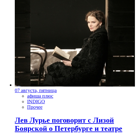
07 августа, пятница
афиша плюс
INDIGO
Прочее
Лев Лурье поговорит с Лизой
Боярской о Петербурге и театре