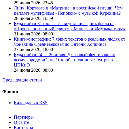
29 июля 2026,
23:45
Линч, Кортасар и «Матрица» в российской глуши. Чем
цепляет мультфильм «Непокой» с музыкой Курехина?
28 июля 2026,
16:59
Куда пойти 31 июля—2 августа: праздник флоксов,
«Пространственный сдвиг» у Манежа и «Музыка мира»
31 июля 2026,
08:00
Книги-биографии: 7 ярких текстов о реальных людях от
монахинь Средневековья до Энтони Хопкинса
27 июля 2026,
18:00
Куда пойти 24 — 26 июля: Джазовый фестиваль по
всему городу, «Окна Открой» и уличные театры в
ЦПКиО
24 июля 2026,
08:00
Предыдущие статьи
Фишки
Календарь в RSS
Партнёры
О сайте
Контакты