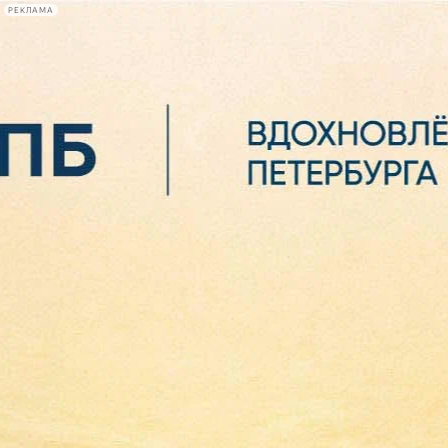
РЕКЛАМА
Афиша Plus
#телегид
Фонтанка.ру
Сегодня:
2026.08.06
21:53
Афиша Plus
кино
спектакли
выставки
концерты
лекции
книги
афиша плюс
новости
+