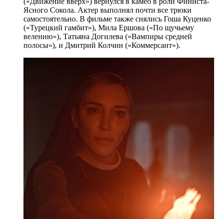
(«Движение вверх») вернулся в камео в роли Финиста-
Ясного Сокола. Актер выполнял почти все трюки
самостоятельно. В фильме также снялись Гоша Куценко
(«Турецкий гамбит»), Мила Ершова («По щучьему
велению»), Татьяна Догилева («Вампиры средней
полосы»), и Дмитрий Колчин («Коммерсант»).