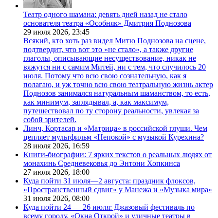
Театр одного шамана: девять дней назад не стало
основателя театра «Особняк» Дмитрия Поднозова
29 июля 2026,
23:45
Всякий, кто хоть раз видел Митю Поднозова на сцене,
подтвердит, что вот это «не стало», а также другие
глаголы, описывающие несуществование, никак не
вяжутся ни с самим Митей, ни с тем, что случилось 20
июля. Потому что всю свою сознательную, как я
полагаю, и уж точно всю свою театральную жизнь актер
Поднозов занимался натуральным шаманством, то есть,
как минимум, заглядывал, а, как максимум,
путешествовал по ту сторону реальности, увлекая за
собой зрителей.
Линч, Кортасар и «Матрица» в российской глуши. Чем
цепляет мультфильм «Непокой» с музыкой Курехина?
28 июля 2026,
16:59
Книги-биографии: 7 ярких текстов о реальных людях от
монахинь Средневековья до Энтони Хопкинса
27 июля 2026,
18:00
Куда пойти 31 июля—2 августа: праздник флоксов,
«Пространственный сдвиг» у Манежа и «Музыка мира»
31 июля 2026,
08:00
Куда пойти 24 — 26 июля: Джазовый фестиваль по
всему городу, «Окна Открой» и уличные театры в