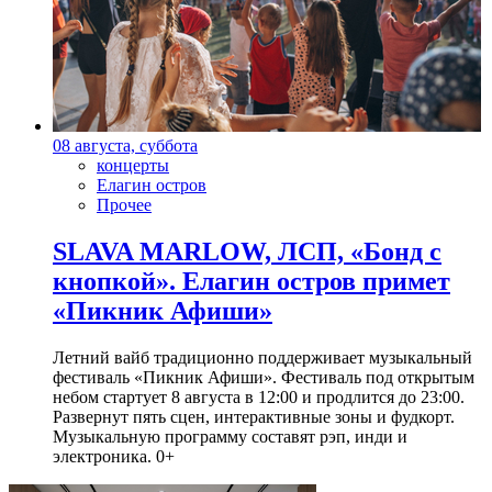
08 августа, суббота
концерты
Елагин остров
Прочее
SLAVA MARLOW, ЛСП, «Бонд с
кнопкой». Елагин остров примет
«Пикник Афиши»
Летний вайб традиционно поддерживает музыкальный
фестиваль «Пикник Афиши». Фестиваль под открытым
небом стартует 8 августа в 12:00 и продлится до 23:00.
Развернут пять сцен, интерактивные зоны и фудкорт.
Музыкальную программу составят рэп, инди и
электроника. 0+