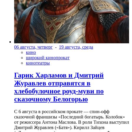
06 августа, четверг
-
19 августа, среда
кино
широкий кинопрокат
кинотеатры
Гарик Харламов и Дмитрий
Журавлев отправятся в
хлебобулочное роуд-муви по
сказочному Белогорью
С 6 августа в российском прокате — спин-офф
сказочной франшизы «Последний богатырь. Колобок»
от режиссера Антона Маслова. В роли Тихона выступил
Дмитрий Журавлев («Батя»). Кирилл Зайцев