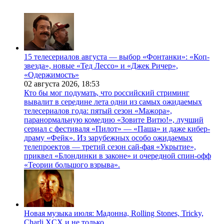
15 телесериалов августа — выбор «Фонтанки»: «Коп-
звезда», новые «Тед Лессо» и «Джек Ричер»,
«Одержимость»
02 августа 2026,
18:53
Кто бы мог подумать, что российский стриминг
вывалит в середине лета одни из самых ожидаемых
телесериалов года: пятый сезон «Мажора»,
паранормальную комедию «Зовите Витю!», лучший
сериал с фестиваля «Пилот» — «Паша» и даже кибер-
драму «Фейк». Из зарубежных особо ожидаемых
телепроектов — третий сезон сай-фая «Укрытие»,
приквел «Блондинки в законе» и очередной спин-офф
«Теории большого взрыва».
Новая музыка июля: Мадонна, Rolling Stones, Tricky,
Charli XCX и не только