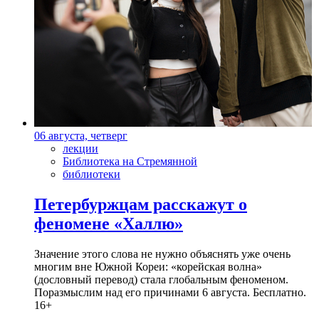
06 августа, четверг
лекции
Библиотека на Стремянной
библиотеки
Петербуржцам расскажут о
феномене «Халлю»
Значение этого слова не нужно объяснять уже очень
многим вне Южной Кореи: «корейская волна»
(дословный перевод) стала глобальным феноменом.
Поразмыслим над его причинами 6 августа. Бесплатно.
16+