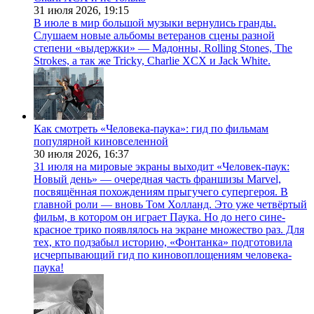
31 июля 2026,
19:15
В июле в мир большой музыки вернулись гранды.
Слушаем новые альбомы ветеранов сцены разной
степени «выдержки» — Мадонны, Rolling Stones, The
Strokes, а так же Tricky, Charlie XCX и Jack White.
Как смотреть «Человека-паука»: гид по фильмам
популярной киновселенной
30 июля 2026,
16:37
31 июля на мировые экраны выходит «Человек-паук:
Новый день» — очередная часть франшизы Marvel,
посвящённая похождениям прыгучего супергероя. В
главной роли — вновь Том Холланд. Это уже четвёртый
фильм, в котором он играет Паука. Но до него сине-
красное трико появлялось на экране множество раз. Для
тех, кто подзабыл историю, «Фонтанка» подготовила
исчерпывающий гид по киновоплощениям человека-
паука!