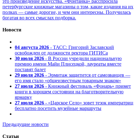
это произведение искусства. «Фонтанка» расспросила
петербургские книжные магазины о том, какие издания на их
полках — самые дорогие, и чем они интересны. Получилась
богатая во всех смыслах подборка.
Новости
04 августа 2026
- ТАСС: Григорий Заславский
освобожден от должности ректора ГИТИСа
30 июля 2026
- В России учредили национальную
премию имени Майи Плисецкой, лауреаты вместе
поставят балет
29 июля 2026
- Эрмитаж защитится от самозванцев —
его имя стало «общеизвестным товарным знаком»
27 июля 2026
- Книжный фестиваль «Фонарь» примет
книги в хорошем состоянии на благотворительную
ярмарку
27 июля 2026
- «Царское Село» зовет тезок императриц
бесплатно посетить музейные маршруты
Предыдущие новости
Статьи