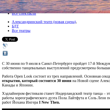
Все афиша плюс
Все спектакли
Александринский театр (новая сцена)
,
БДТ
Все театры
С 30 июня по 9 июля в Санкт-Петербурге пройдет 17-й Между
собственно танцевальных выступлений предусмотрена большая
Работа Open Look состоит из трех направлений. Основная сек
открытия, который состоится 30 июня
на Новой сцене Алекс
Канады и Японии.
Хэдлайнером фестиваля станет Нидерландский театр танца – э
работы хореографического дуэта Пола Лайтфута и Соль Леон п
работ Йохана Ингера
I New Then.