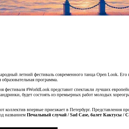
народный летний фестиваль современного танца Open Look. Его
 образовательная программа.
ция фестиваля #WorldLook представит спектакли лучших европей
андринки, будет состоять из премьерных работ молодых хореог
тот коллектив впервые приезжает в Петербург. Представления п
од названием
Печальный случай / Sad Case, балет Кактусы / C