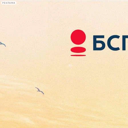
РЕКЛАМА
Афиша Plus
#телегид
Фонтанка.ру
Сегодня:
2026.08.08
19:22
Афиша Plus
кино
спектакли
выставки
концерты
лекции
книги
афиша плюс
новости
+