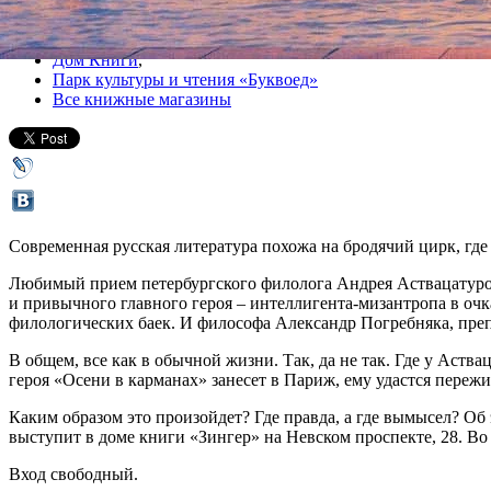
Все книги
Дом Книги
,
Парк культуры и чтения «Буквоед»
Все книжные магазины
Современная русская литература похожа на бродячий цирк, гд
Любимый прием петербургского филолога Андрея Аствацатурова
и привычного главного героя – интеллигента-мизантропа в очк
филологических баек. И философа Александр Погребняка, преп
В общем, все как в обычной жизни. Так, да не так. Где у Аства
героя «Осени в карманах» занесет в Париж, ему удастся пере
Каким образом это произойдет? Где правда, а где вымысел? Об 
выступит в доме книги «Зингер» на Невском проспекте, 28. Во 
Вход свободный.