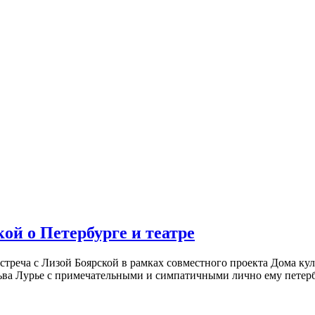
ой о Петербурге и театре
встреча с Лизой Боярской в рамках совместного проекта Дома к
ьва Лурье с примечательными и симпатичными лично ему петербу