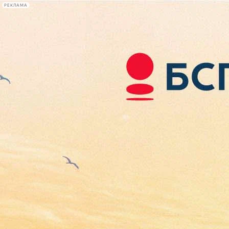
РЕКЛАМА
Афиша Plus
#телегид
Фонтанка.ру
Сегодня:
2026.08.07
07:19
Афиша Plus
кино
спектакли
выставки
концерты
лекции
книги
афиша плюс
новости
+