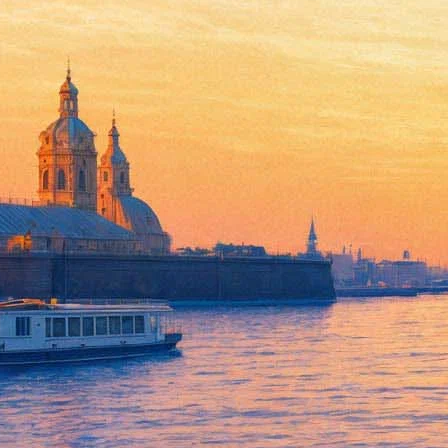
Андрей Аствацатуров вытащит
22 июня 2015, понедельник
,
19.00
-
23 июня 2015, вторник
Версия для печати