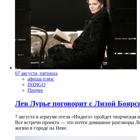
07 августа, пятница
афиша плюс
INDIGO
Прочее
Лев Лурье поговорит с Лизой Боярск
7 августа в атриуме отеля «Индиго» пройдет творческая 
Все встречи проекта — это почти домашние разговоры Л
жизни в городе на Неве.