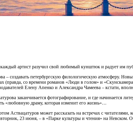
е каждый артист разучил свой любимый кунштюк и радует им публ
 – создавать петербургскую филологическую атмосферу. Новый 
ах (правда, со времени романов «Люди в голом» и «Скунскамера
одавателей Елену Апенко и Александра Чамеева – кстати, впол
цатурова заканчивается фотографирование, и где начинается лите
жить «любовную драму, которая изменит его жизнь»…
этом Аствацатуров может рассказать на встречах с читателями, 
вторник, 23 июня, – в «Парке культуры и чтения» на Невском. О