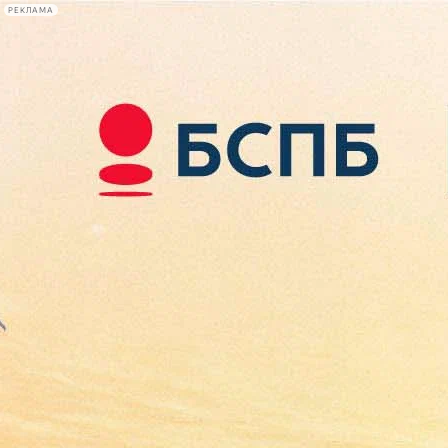
РЕКЛАМА
Афиша Plus
#телегид
Фонтанка.ру
Сегодня:
2026.08.07
08:40
Афиша Plus
кино
спектакли
выставки
концерты
лекции
книги
афиша плюс
новости
+