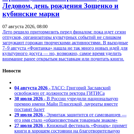
Ледовом, день рождения Зощенко и
кубинские марки
07 августа 2026, 08:00
Лето решило притормозить перед финалом: пока идет сезон
отпусков, организаторы культурных событий не слишком
загружают горожан творческими активностями. В выходные
7–9 августа «Фонтанка» нашла не так много новых идей для
культурного досуга — но, возможно, самое время уделить
внимание ранее открытым выставкам или почитать книги.
Новости
04 августа 2026
- ТАСС: Григорий Заславский
освобожден от должности ректора ГИТИСа
30 июля 2026
- В России учредили национальную
премию имени Майи Плисецкой, лауреаты вместе
поставят балет
29 июля 2026
- Эрмитаж защитится от самозванцев —
его имя стало «общеизвестным товарным знаком»
27 июля 2026
- Книжный фестиваль «Фонарь» примет
книги в хорошем состоянии на благотворительную