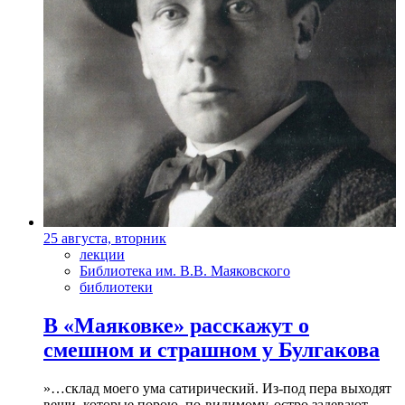
25 августа, вторник
лекции
Библиотека им. В.В. Маяковского
библиотеки
В «Маяковке» расскажут о
смешном и страшном у Булгакова
»…склад моего ума сатирический. Из-под пера выходят
вещи, которые порою, по-видимому, остро задевают