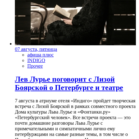
07 августа, пятница
афиша плюс
INDIGO
Прочее
Лев Лурье поговорит с Лизой
Боярской о Петербурге и театре
7 августа в атриуме отеля «Индиго» пройдет творческая
встреча с Лизой Боярской в рамках совместного проекта
Дома культуры Льва Лурье и «Фонтанки.ру»
«Петербургский человек». Все встречи проекта — это
почти домашние разговоры Льва Лурье с
примечательными и симпатичными лично ему
петербуржцами на самые разные темы, в том числе о