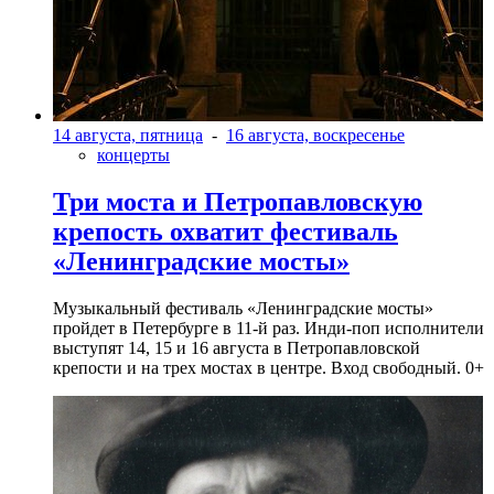
14 августа, пятница
-
16 августа, воскресенье
концерты
Три моста и Петропавловскую
крепость охватит фестиваль
«Ленинградские мосты»
Музыкальный фестиваль «Ленинградские мосты»
пройдет в Петербурге в 11-й раз. Инди-поп исполнители
выступят 14, 15 и 16 августа в Петропавловской
крепости и на трех мостах в центре. Вход свободный. 0+