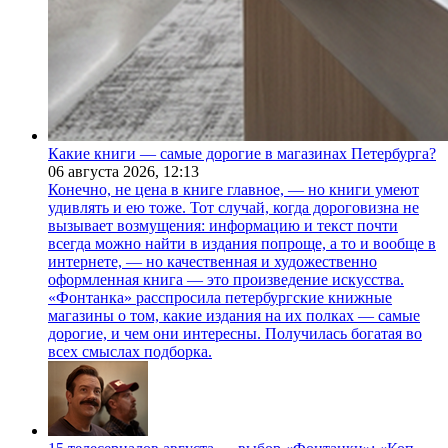
Какие книги — самые дорогие в магазинах Петербурга?
06 августа 2026,
12:13
Конечно, не цена в книге главное, — но книги умеют
удивлять и ею тоже. Тот случай, когда дороговизна не
вызывает возмущения: информацию и текст почти
всегда можно найти в издания попроще, а то и вообще в
интернете, — но качественная и художественно
оформленная книга — это произведение искусства.
«Фонтанка» расспросила петербургские книжные
магазины о том, какие издания на их полках — самые
дорогие, и чем они интересны. Получилась богатая во
всех смыслах подборка.