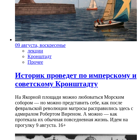
09 августа, воскресенье
лекции
Кронштадт
Прочее
Историк проведет по имперскому и
советскому Кронштадту
На Якорной площади можно любоваться Морским
собором — но можно представить себе, как после
февральской революции матросы расправились здесь с
адмиралом Робертом Виреном. А можно — как
протекала их обычная повседневная жизнь. Идем на
прогулку 9 августа. 16+