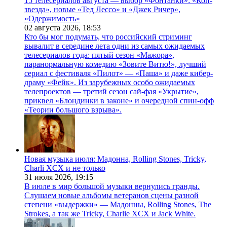
15 телесериалов августа — выбор «Фонтанки»: «Коп-
звезда», новые «Тед Лессо» и «Джек Ричер»,
«Одержимость»
02 августа 2026,
18:53
Кто бы мог подумать, что российский стриминг
вывалит в середине лета одни из самых ожидаемых
телесериалов года: пятый сезон «Мажора»,
паранормальную комедию «Зовите Витю!», лучший
сериал с фестиваля «Пилот» — «Паша» и даже кибер-
драму «Фейк». Из зарубежных особо ожидаемых
телепроектов — третий сезон сай-фая «Укрытие»,
приквел «Блондинки в законе» и очередной спин-офф
«Теории большого взрыва».
Новая музыка июля: Мадонна, Rolling Stones, Tricky,
Charli XCX и не только
31 июля 2026,
19:15
В июле в мир большой музыки вернулись гранды.
Слушаем новые альбомы ветеранов сцены разной
степени «выдержки» — Мадонны, Rolling Stones, The
Strokes, а так же Tricky, Charlie XCX и Jack White.