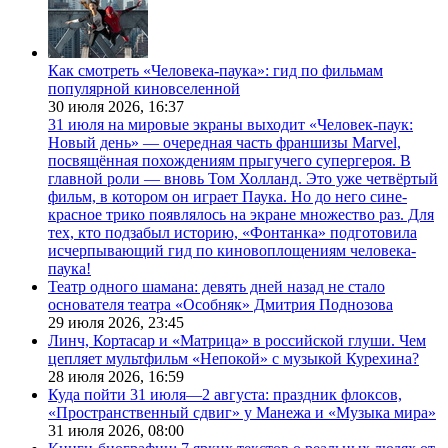
Как смотреть «Человека-паука»: гид по фильмам
популярной киновселенной
30 июля 2026,
16:37
31 июля на мировые экраны выходит «Человек-паук:
Новый день» — очередная часть франшизы Marvel,
посвящённая похождениям прыгучего супергероя. В
главной роли — вновь Том Холланд. Это уже четвёртый
фильм, в котором он играет Паука. Но до него сине-
красное трико появлялось на экране множество раз. Для
тех, кто подзабыл историю, «Фонтанка» подготовила
исчерпывающий гид по киновоплощениям человека-
паука!
Театр одного шамана: девять дней назад не стало
основателя театра «Особняк» Дмитрия Поднозова
29 июля 2026,
23:45
Линч, Кортасар и «Матрица» в российской глуши. Чем
цепляет мультфильм «Непокой» с музыкой Курехина?
28 июля 2026,
16:59
Куда пойти 31 июля—2 августа: праздник флоксов,
«Пространственный сдвиг» у Манежа и «Музыка мира»
31 июля 2026,
08:00