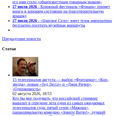
его имя стало «общеизвестным товарным знаком»
27 июля 2026
- Книжный фестиваль «Фонарь» примет
книги в хорошем состоянии на благотворительную
ярмарку
27 июля 2026
- «Царское Село» зовет тезок императриц
бесплатно посетить музейные маршруты
Предыдущие новости
Статьи
15 телесериалов августа — выбор «Фонтанки»: «Коп-
звезда», новые «Тед Лессо» и «Джек Ричер»,
«Одержимость»
02 августа 2026,
18:53
Кто бы мог подумать, что российский стриминг
вывалит в середине лета одни из самых ожидаемых
телесериалов года: пятый сезон «Мажора»,
паранормальную комедию «Зовите Витю!», лучший