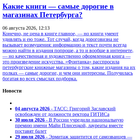
Какие книги — самые дорогие в
магазинах Петербурга?
06 августа 2026, 12:13
Конечно, не цена в книге главное, — но книги умеют
удивлять и ею тоже. Тот случай, когда дороговизна не
вызывает возмущения: информацию и текст почти всегда
можно найти в издания попроще, а то и вообще в интернете,
— но качественная и художественно оформленная книга —
это произведение искусства. «Фонтанка» расспросила
петербургские книжные магазины о том, какие издания на их
полках — самые дорогие, и чем они интересны. Получилась
богатая во всех смыслах подборка.
Новости
04 августа 2026
- ТАСС: Григорий Заславский
освобожден от должности ректора ГИТИСа
30 июля 2026
- В России учредили национальную
премию имени Майи Плисецкой, лауреаты вместе
поставят балет
29 июля 2026
- Эрмитаж защитится от самозванцев —