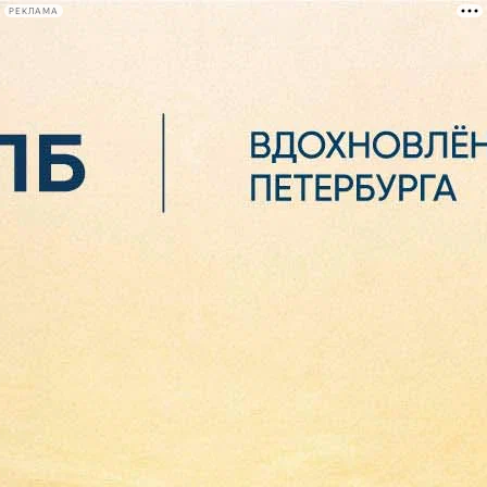
РЕКЛАМА
Афиша Plus
#телегид
Фонтанка.ру
Сегодня:
2026.08.07
07:37
Афиша Plus
кино
спектакли
выставки
концерты
лекции
книги
афиша плюс
новости
+