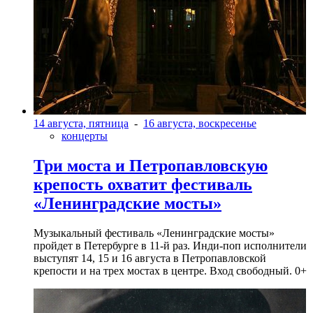
14 августа, пятница
-
16 августа, воскресенье
концерты
Три моста и Петропавловскую
крепость охватит фестиваль
«Ленинградские мосты»
Музыкальный фестиваль «Ленинградские мосты»
пройдет в Петербурге в 11-й раз. Инди-поп исполнители
выступят 14, 15 и 16 августа в Петропавловской
крепости и на трех мостах в центре. Вход свободный. 0+