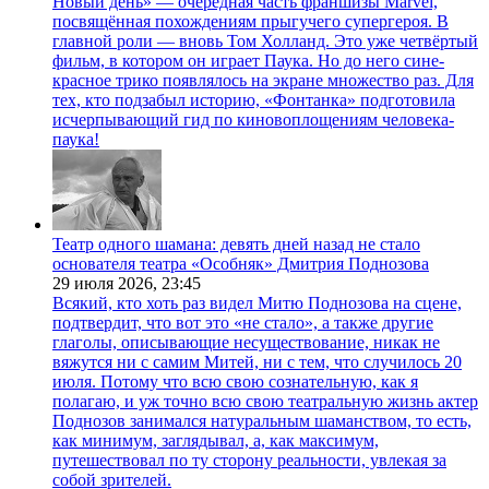
Новый день» — очередная часть франшизы Marvel,
посвящённая похождениям прыгучего супергероя. В
главной роли — вновь Том Холланд. Это уже четвёртый
фильм, в котором он играет Паука. Но до него сине-
красное трико появлялось на экране множество раз. Для
тех, кто подзабыл историю, «Фонтанка» подготовила
исчерпывающий гид по киновоплощениям человека-
паука!
Театр одного шамана: девять дней назад не стало
основателя театра «Особняк» Дмитрия Поднозова
29 июля 2026,
23:45
Всякий, кто хоть раз видел Митю Поднозова на сцене,
подтвердит, что вот это «не стало», а также другие
глаголы, описывающие несуществование, никак не
вяжутся ни с самим Митей, ни с тем, что случилось 20
июля. Потому что всю свою сознательную, как я
полагаю, и уж точно всю свою театральную жизнь актер
Поднозов занимался натуральным шаманством, то есть,
как минимум, заглядывал, а, как максимум,
путешествовал по ту сторону реальности, увлекая за
собой зрителей.