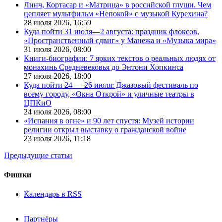
Линч, Кортасар и «Матрица» в российской глуши. Чем
цепляет мультфильм «Непокой» с музыкой Курехина?
28 июля 2026,
16:59
Куда пойти 31 июля—2 августа: праздник флоксов,
«Пространственный сдвиг» у Манежа и «Музыка мира»
31 июля 2026,
08:00
Книги-биографии: 7 ярких текстов о реальных людях от
монахинь Средневековья до Энтони Хопкинса
27 июля 2026,
18:00
Куда пойти 24 — 26 июля: Джазовый фестиваль по
всему городу, «Окна Открой» и уличные театры в
ЦПКиО
24 июля 2026,
08:00
«Испания в огне» и 90 лет спустя: Музей истории
религии открыл выставку о гражданской войне
23 июля 2026,
11:18
Предыдущие статьи
Фишки
Календарь в RSS
Партнёры