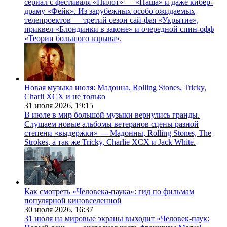
сериал с фестиваля «Пилот» — «Паша» и даже кибер-
драму «Фейк». Из зарубежных особо ожидаемых
телепроектов — третий сезон сай-фая «Укрытие»,
приквел «Блондинки в законе» и очередной спин-офф
«Теории большого взрыва».
Новая музыка июля: Мадонна, Rolling Stones, Tricky,
Charli XCX и не только
31 июля 2026,
19:15
В июле в мир большой музыки вернулись гранды.
Слушаем новые альбомы ветеранов сцены разной
степени «выдержки» — Мадонны, Rolling Stones, The
Strokes, а так же Tricky, Charlie XCX и Jack White.
Как смотреть «Человека-паука»: гид по фильмам
популярной киновселенной
30 июля 2026,
16:37
31 июля на мировые экраны выходит «Человек-паук: