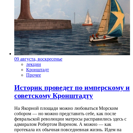
09 августа, воскресенье
лекции
Кронштадт
Прочее
Историк проведет по имперскому и
советскому Кронштадту
На Якорной площади можно любоваться Морским
собором — но можно представить себе, как после
февральской революции матросы расправились здесь с
адмиралом Робертом Виреном. А можно — как
протекала их обычная повседневная жизнь. Идем на