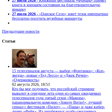
27 июля 2026
- Книжный фестиваль «Фонарь» примет
книги в хорошем состоянии на благотворительную
ярмарку
27 июля 2026
- «Царское Село» зовет тезок императриц
бесплатно посетить музейные маршруты
Предыдущие новости
Статьи
15 телесериалов августа — выбор «Фонтанки»: «Коп-
звезда», новые «Тед Лессо» и «Джек Ричер»,
«Одержимость»
02 августа 2026,
18:53
Кто бы мог подумать, что российский стриминг
вывалит в середине лета одни из самых ожидаемых
телесериалов года: пятый сезон «Мажора»,
паранормальную комедию «Зовите Витю!», лучший
сериал с фестиваля «Пилот» — «Паша» и даже кибер-
драму «Фейк». Из зарубежных особо ожидаемых