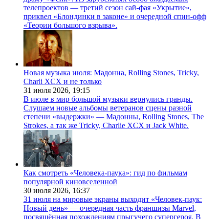
телепроектов — третий сезон сай-фая «Укрытие»,
приквел «Блондинки в законе» и очередной спин-офф
«Теории большого взрыва».
Новая музыка июля: Мадонна, Rolling Stones, Tricky,
Charli XCX и не только
31 июля 2026,
19:15
В июле в мир большой музыки вернулись гранды.
Слушаем новые альбомы ветеранов сцены разной
степени «выдержки» — Мадонны, Rolling Stones, The
Strokes, а так же Tricky, Charlie XCX и Jack White.
Как смотреть «Человека-паука»: гид по фильмам
популярной киновселенной
30 июля 2026,
16:37
31 июля на мировые экраны выходит «Человек-паук:
Новый день» — очередная часть франшизы Marvel,
посвящённая похождениям прыгучего супергероя. В