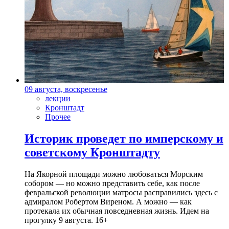
09 августа, воскресенье
лекции
Кронштадт
Прочее
Историк проведет по имперскому и
советскому Кронштадту
На Якорной площади можно любоваться Морским
собором — но можно представить себе, как после
февральской революции матросы расправились здесь с
адмиралом Робертом Виреном. А можно — как
протекала их обычная повседневная жизнь. Идем на
прогулку 9 августа. 16+