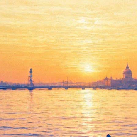
Светлана Крючкова
расскажет о Давиде
Самойлове