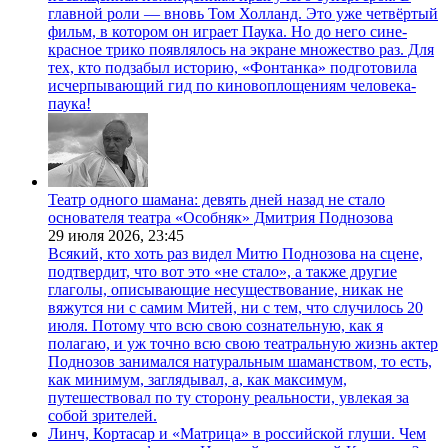
главной роли — вновь Том Холланд. Это уже четвёртый
фильм, в котором он играет Паука. Но до него сине-
красное трико появлялось на экране множество раз. Для
тех, кто подзабыл историю, «Фонтанка» подготовила
исчерпывающий гид по киновоплощениям человека-
паука!
Театр одного шамана: девять дней назад не стало
основателя театра «Особняк» Дмитрия Поднозова
29 июля 2026,
23:45
Всякий, кто хоть раз видел Митю Поднозова на сцене,
подтвердит, что вот это «не стало», а также другие
глаголы, описывающие несуществование, никак не
вяжутся ни с самим Митей, ни с тем, что случилось 20
июля. Потому что всю свою сознательную, как я
полагаю, и уж точно всю свою театральную жизнь актер
Поднозов занимался натуральным шаманством, то есть,
как минимум, заглядывал, а, как максимум,
путешествовал по ту сторону реальности, увлекая за
собой зрителей.
Линч, Кортасар и «Матрица» в российской глуши. Чем