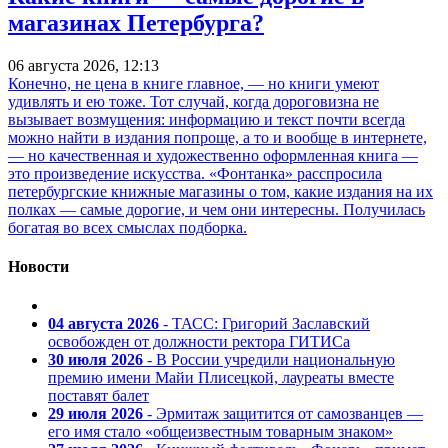
магазинах Петербурга?
06 августа 2026, 12:13
Конечно, не цена в книге главное, — но книги умеют
удивлять и ею тоже. Тот случай, когда дороговизна не
вызывает возмущения: информацию и текст почти всегда
можно найти в издания попроще, а то и вообще в интернете,
— но качественная и художественно оформленная книга —
это произведение искусства. «Фонтанка» расспросила
петербургские книжные магазины о том, какие издания на их
полках — самые дорогие, и чем они интересны. Получилась
богатая во всех смыслах подборка.
Новости
04 августа 2026
- ТАСС: Григорий Заславский
освобожден от должности ректора ГИТИСа
30 июля 2026
- В России учредили национальную
премию имени Майи Плисецкой, лауреаты вместе
поставят балет
29 июля 2026
- Эрмитаж защитится от самозванцев —
его имя стало «общеизвестным товарным знаком»