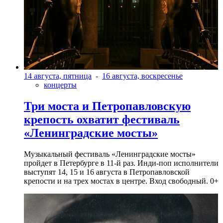
14 августа, пятница
-
16 августа, воскресенье
концерты
Три моста и Петропавловскую
крепость охватит фестиваль
«Ленинградские мосты»
Музыкальный фестиваль «Ленинградские мосты»
пройдет в Петербурге в 11-й раз. Инди-поп исполнители
выступят 14, 15 и 16 августа в Петропавловской
крепости и на трех мостах в центре. Вход свободный. 0+