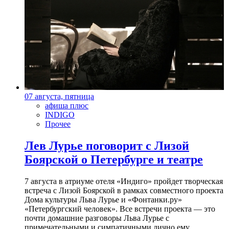
07 августа, пятница
афиша плюс
INDIGO
Прочее
Лев Лурье поговорит с Лизой
Боярской о Петербурге и театре
7 августа в атриуме отеля «Индиго» пройдет творческая
встреча с Лизой Боярской в рамках совместного проекта
Дома культуры Льва Лурье и «Фонтанки.ру»
«Петербургский человек». Все встречи проекта — это
почти домашние разговоры Льва Лурье с
примечательными и симпатичными лично ему