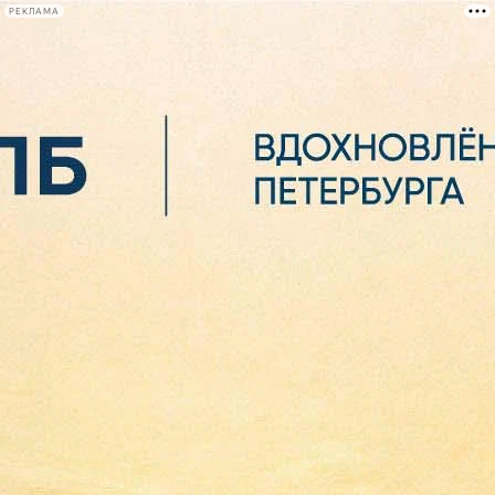
РЕКЛАМА
Афиша Plus
#телегид
Фонтанка.ру
Сегодня:
2026.08.06
16:09
Афиша Plus
кино
спектакли
выставки
концерты
лекции
книги
афиша плюс
новости
+