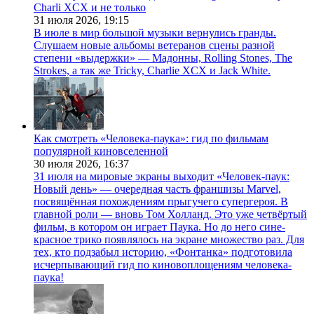
Charli XCX и не только
31 июля 2026,
19:15
В июле в мир большой музыки вернулись гранды.
Слушаем новые альбомы ветеранов сцены разной
степени «выдержки» — Мадонны, Rolling Stones, The
Strokes, а так же Tricky, Charlie XCX и Jack White.
Как смотреть «Человека-паука»: гид по фильмам
популярной киновселенной
30 июля 2026,
16:37
31 июля на мировые экраны выходит «Человек-паук:
Новый день» — очередная часть франшизы Marvel,
посвящённая похождениям прыгучего супергероя. В
главной роли — вновь Том Холланд. Это уже четвёртый
фильм, в котором он играет Паука. Но до него сине-
красное трико появлялось на экране множество раз. Для
тех, кто подзабыл историю, «Фонтанка» подготовила
исчерпывающий гид по киновоплощениям человека-
паука!