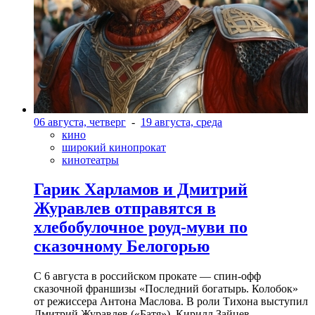
06 августа, четверг
-
19 августа, среда
кино
широкий кинопрокат
кинотеатры
Гарик Харламов и Дмитрий
Журавлев отправятся в
хлебобулочное роуд-муви по
сказочному Белогорью
С 6 августа в российском прокате — спин-офф
сказочной франшизы «Последний богатырь. Колобок»
от режиссера Антона Маслова. В роли Тихона выступил
Дмитрий Журавлев («Батя»). Кирилл Зайцев