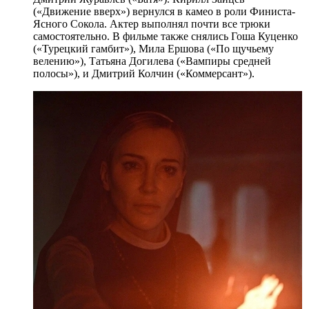
(«Движение вверх») вернулся в камео в роли Финиста-
Ясного Сокола. Актер выполнял почти все трюки
самостоятельно. В фильме также снялись Гоша Куценко
(«Турецкий гамбит»), Мила Ершова («По щучьему
велению»), Татьяна Догилева («Вампиры средней
полосы»), и Дмитрий Колчин («Коммерсант»).