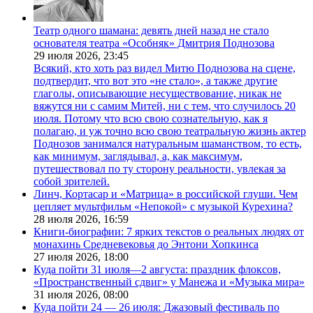
Театр одного шамана: девять дней назад не стало
основателя театра «Особняк» Дмитрия Поднозова
29 июля 2026,
23:45
Всякий, кто хоть раз видел Митю Поднозова на сцене,
подтвердит, что вот это «не стало», а также другие
глаголы, описывающие несуществование, никак не
вяжутся ни с самим Митей, ни с тем, что случилось 20
июля. Потому что всю свою сознательную, как я
полагаю, и уж точно всю свою театральную жизнь актер
Поднозов занимался натуральным шаманством, то есть,
как минимум, заглядывал, а, как максимум,
путешествовал по ту сторону реальности, увлекая за
собой зрителей.
Линч, Кортасар и «Матрица» в российской глуши. Чем
цепляет мультфильм «Непокой» с музыкой Курехина?
28 июля 2026,
16:59
Книги-биографии: 7 ярких текстов о реальных людях от
монахинь Средневековья до Энтони Хопкинса
27 июля 2026,
18:00
Куда пойти 31 июля—2 августа: праздник флоксов,
«Пространственный сдвиг» у Манежа и «Музыка мира»
31 июля 2026,
08:00
Куда пойти 24 — 26 июля: Джазовый фестиваль по