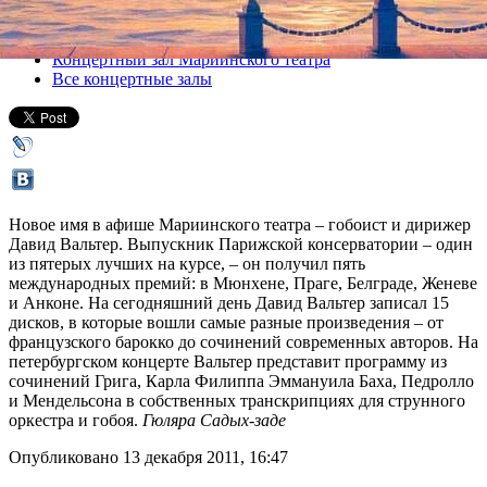
Все концерты
Концертный зал Мариинского театра
Все концертные залы
Новое имя в афише Мариинского театра – гобоист и дирижер
Давид Вальтер. Выпускник Парижской консерватории – один
из пятерых лучших на курсе, – он получил пять
международных премий: в Мюнхене, Праге, Белграде, Женеве
и Анконе. На сегодняшний день Давид Вальтер записал 15
дисков, в которые вошли самые разные произведения – от
французского барокко до сочинений современных авторов. На
петербургском концерте Вальтер представит программу из
сочинений Грига, Карла Филиппа Эммануила Баха, Педролло
и Мендельсона в собственных транскрипциях для струнного
оркестра и гобоя.
Гюляра Садых-заде
Опубликовано 13 декабря 2011, 16:47