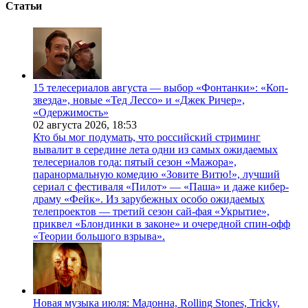
Статьи
15 телесериалов августа — выбор «Фонтанки»: «Коп-
звезда», новые «Тед Лессо» и «Джек Ричер»,
«Одержимость»
02 августа 2026,
18:53
Кто бы мог подумать, что российский стриминг
вывалит в середине лета одни из самых ожидаемых
телесериалов года: пятый сезон «Мажора»,
паранормальную комедию «Зовите Витю!», лучший
сериал с фестиваля «Пилот» — «Паша» и даже кибер-
драму «Фейк». Из зарубежных особо ожидаемых
телепроектов — третий сезон сай-фая «Укрытие»,
приквел «Блондинки в законе» и очередной спин-офф
«Теории большого взрыва».
Новая музыка июля: Мадонна, Rolling Stones, Tricky,