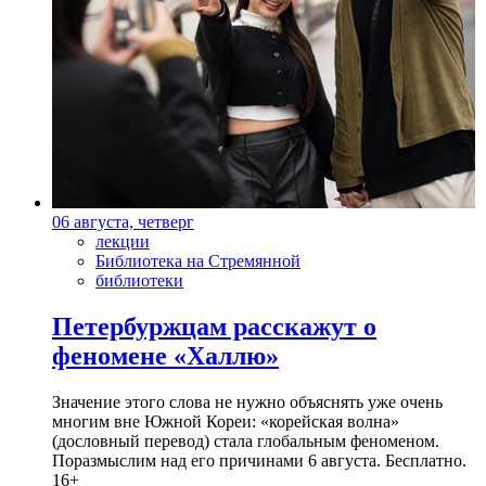
06 августа, четверг
лекции
Библиотека на Стремянной
библиотеки
Петербуржцам расскажут о
феномене «Халлю»
Значение этого слова не нужно объяснять уже очень
многим вне Южной Кореи: «корейская волна»
(дословный перевод) стала глобальным феноменом.
Поразмыслим над его причинами 6 августа. Бесплатно.
16+