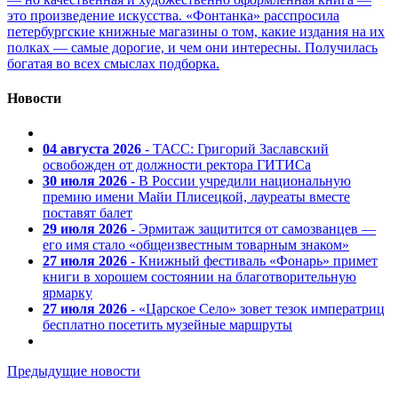
это произведение искусства. «Фонтанка» расспросила
петербургские книжные магазины о том, какие издания на их
полках — самые дорогие, и чем они интересны. Получилась
богатая во всех смыслах подборка.
Новости
04 августа 2026
- ТАСС: Григорий Заславский
освобожден от должности ректора ГИТИСа
30 июля 2026
- В России учредили национальную
премию имени Майи Плисецкой, лауреаты вместе
поставят балет
29 июля 2026
- Эрмитаж защитится от самозванцев —
его имя стало «общеизвестным товарным знаком»
27 июля 2026
- Книжный фестиваль «Фонарь» примет
книги в хорошем состоянии на благотворительную
ярмарку
27 июля 2026
- «Царское Село» зовет тезок императриц
бесплатно посетить музейные маршруты
Предыдущие новости