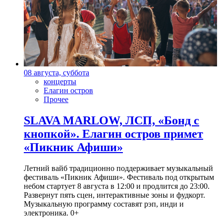
08 августа, суббота
концерты
Елагин остров
Прочее
SLAVA MARLOW, ЛСП, «Бонд с
кнопкой». Елагин остров примет
«Пикник Афиши»
Летний вайб традиционно поддерживает музыкальный
фестиваль «Пикник Афиши». Фестиваль под открытым
небом стартует 8 августа в 12:00 и продлится до 23:00.
Развернут пять сцен, интерактивные зоны и фудкорт.
Музыкальную программу составят рэп, инди и
электроника. 0+