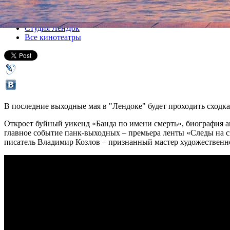
Все кино
Студия ЛенДок
Все кинотеатры
В последние выходные мая в "Лендоке" будет проходить сходка
Откроет буйный уикенд «Банда по имени смерть», биография аме
главное событие панк-выходных – премьера ленты «Следы на 
писатель Владимир Козлов – признанный мастер художественн