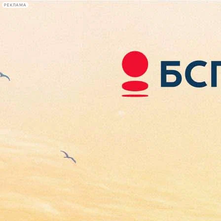
РЕКЛАМА
Афиша Plus
#телегид
Фонтанка.ру
Сегодня:
2026.08.07
14:59
Афиша Plus
кино
спектакли
выставки
концерты
лекции
книги
афиша плюс
новости
+