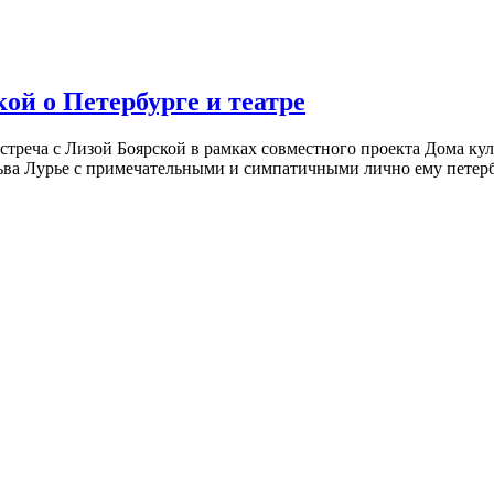
ой о Петербурге и театре
встреча с Лизой Боярской в рамках совместного проекта Дома к
ьва Лурье с примечательными и симпатичными лично ему петербу