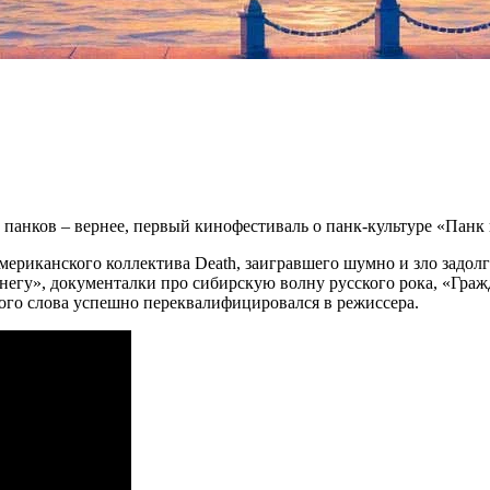
 панков – вернее, первый кинофестиваль о панк-культуре «Панк 
риканского коллектива Death, заигравшего шумно и зло задолго д
снегу», документалки про сибирскую волну русского рока, «Гр
ого слова успешно переквалифицировался в режиссера.