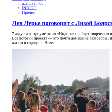
афиша плюс
INDIGO
Прочее
Лев Лурье поговорит с Лизой Боярск
7 августа в атриуме отеля «Индиго» пройдет творческая 
Все встречи проекта — это почти домашние разговоры Л
жизни в городе на Неве.