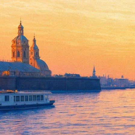
В "Лендоке" соберутся панки
30 мая 2015, суббота
-
31 мая 2015, воскресенье
Версия для печати