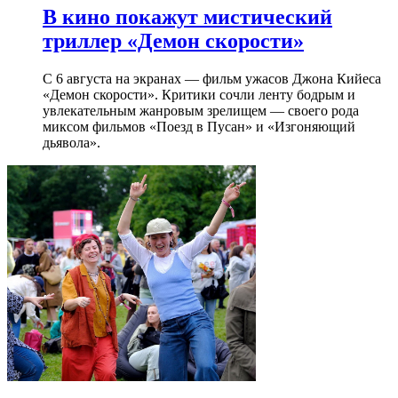
В кино покажут мистический
триллер «Демон скорости»
С 6 августа на экранах — фильм ужасов Джона Кийеса
«Демон скорости». Критики сочли ленту бодрым и
увлекательным жанровым зрелищeм — своего рода
миксом фильмов «Поезд в Пусан» и «Изгоняющий
дьявола».