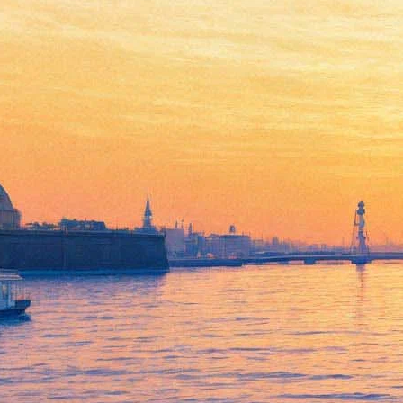
Энтони Хопкинс и Сэм
Уортингтон расскажут про
политическое похищение