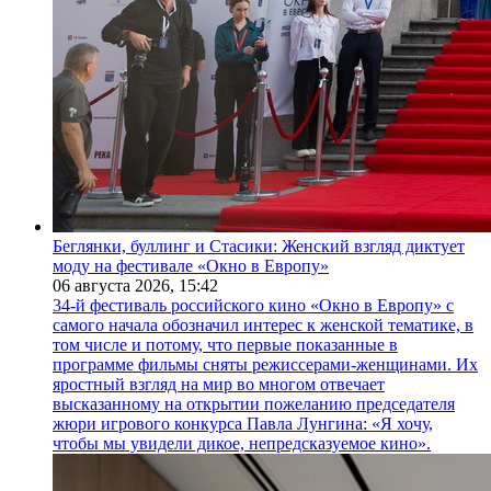
Беглянки, буллинг и Стасики: Женский взгляд диктует
моду на фестивале «Окно в Европу»
06 августа 2026,
15:42
34-й фестиваль российского кино «Окно в Европу» с
самого начала обозначил интерес к женской тематике, в
том числе и потому, что первые показанные в
программе фильмы сняты режиссерами-женщинами. Их
яростный взгляд на мир во многом отвечает
высказанному на открытии пожеланию председателя
жюри игрового конкурса Павла Лунгина: «Я хочу,
чтобы мы увидели дикое, непредсказуемое кино».