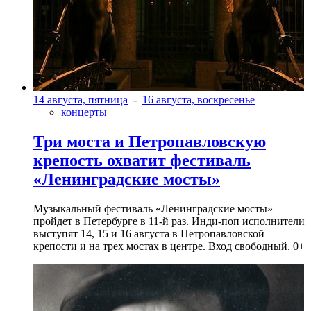
14 августа, пятница
-
16 августа, воскресенье
концерты
Три моста и Петропавловскую
крепость охватит фестиваль
«Ленинградские мосты»
Музыкальный фестиваль «Ленинградские мосты»
пройдет в Петербурге в 11-й раз. Инди-поп исполнители
выступят 14, 15 и 16 августа в Петропавловской
крепости и на трех мостах в центре. Вход свободный. 0+