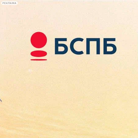
РЕКЛАМА
Афиша Plus
#телегид
Фонтанка.ру
Сегодня:
2026.08.09
16:19
Афиша Plus
кино
спектакли
выставки
концерты
лекции
книги
афиша плюс
новости
+