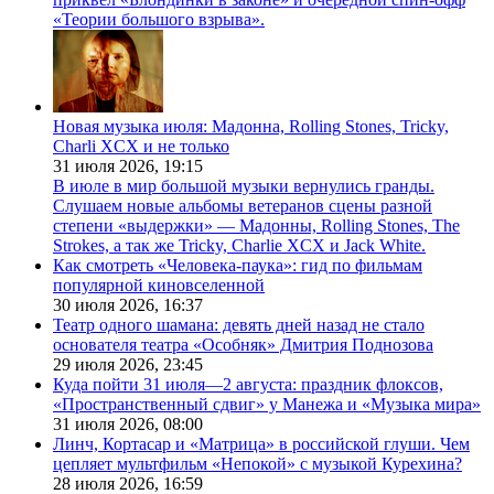
«Теории большого взрыва».
Новая музыка июля: Мадонна, Rolling Stones, Tricky,
Charli XCX и не только
31 июля 2026,
19:15
В июле в мир большой музыки вернулись гранды.
Слушаем новые альбомы ветеранов сцены разной
степени «выдержки» — Мадонны, Rolling Stones, The
Strokes, а так же Tricky, Charlie XCX и Jack White.
Как смотреть «Человека-паука»: гид по фильмам
популярной киновселенной
30 июля 2026,
16:37
Театр одного шамана: девять дней назад не стало
основателя театра «Особняк» Дмитрия Поднозова
29 июля 2026,
23:45
Куда пойти 31 июля—2 августа: праздник флоксов,
«Пространственный сдвиг» у Манежа и «Музыка мира»
31 июля 2026,
08:00
Линч, Кортасар и «Матрица» в российской глуши. Чем
цепляет мультфильм «Непокой» с музыкой Курехина?
28 июля 2026,
16:59