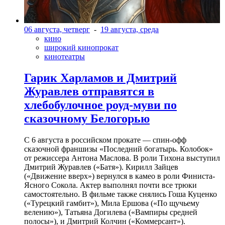
06 августа, четверг
-
19 августа, среда
кино
широкий кинопрокат
кинотеатры
Гарик Харламов и Дмитрий
Журавлев отправятся в
хлебобулочное роуд-муви по
сказочному Белогорью
С 6 августа в российском прокате — спин-офф
сказочной франшизы «Последний богатырь. Колобок»
от режиссера Антона Маслова. В роли Тихона выступил
Дмитрий Журавлев («Батя»). Кирилл Зайцев
(«Движение вверх») вернулся в камео в роли Финиста-
Ясного Сокола. Актер выполнял почти все трюки
самостоятельно. В фильме также снялись Гоша Куценко
(«Турецкий гамбит»), Мила Ершова («По щучьему
велению»), Татьяна Догилева («Вампиры средней
полосы»), и Дмитрий Колчин («Коммерсант»).