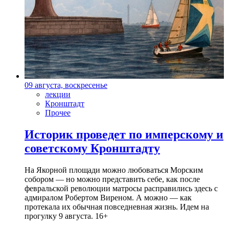
09 августа, воскресенье
лекции
Кронштадт
Прочее
Историк проведет по имперскому и
советскому Кронштадту
На Якорной площади можно любоваться Морским
собором — но можно представить себе, как после
февральской революции матросы расправились здесь с
адмиралом Робертом Виреном. А можно — как
протекала их обычная повседневная жизнь. Идем на
прогулку 9 августа. 16+