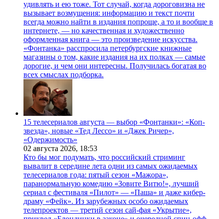
удивлять и ею тоже. Тот случай, когда дороговизна не
вызывает возмущения: информацию и текст почти
всегда можно найти в издания попроще, а то и вообще в
интернете, — но качественная и художественно
оформленная книга — это произведение искусства.
«Фонтанка» расспросила петербургские книжные
магазины о том, какие издания на их полках — самые
дорогие, и чем они интересны. Получилась богатая во
всех смыслах подборка.
15 телесериалов августа — выбор «Фонтанки»: «Коп-
звезда», новые «Тед Лессо» и «Джек Ричер»,
«Одержимость»
02 августа 2026,
18:53
Кто бы мог подумать, что российский стриминг
вывалит в середине лета одни из самых ожидаемых
телесериалов года: пятый сезон «Мажора»,
паранормальную комедию «Зовите Витю!», лучший
сериал с фестиваля «Пилот» — «Паша» и даже кибер-
драму «Фейк». Из зарубежных особо ожидаемых
телепроектов — третий сезон сай-фая «Укрытие»,
приквел «Блондинки в законе» и очередной спин-офф