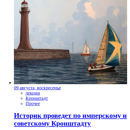
09 августа, воскресенье
лекции
Кронштадт
Прочее
Историк проведет по имперскому и
советскому Кронштадту