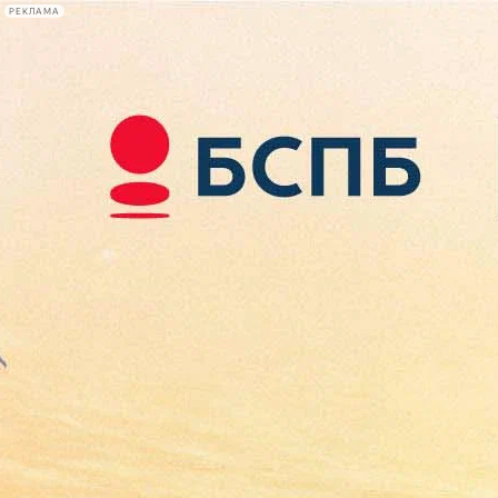
РЕКЛАМА
Афиша Plus
#телегид
Фонтанка.ру
Сегодня:
2026.08.08
00:56
Афиша Plus
кино
спектакли
выставки
концерты
лекции
книги
афиша плюс
новости
+