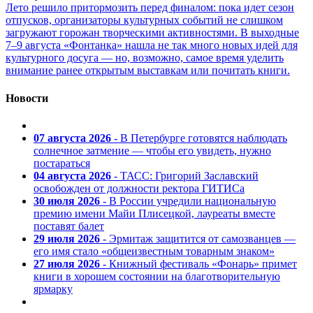
Лето решило притормозить перед финалом: пока идет сезон
отпусков, организаторы культурных событий не слишком
загружают горожан творческими активностями. В выходные
7–9 августа «Фонтанка» нашла не так много новых идей для
культурного досуга — но, возможно, самое время уделить
внимание ранее открытым выставкам или почитать книги.
Новости
07 августа 2026
- В Петербурге готовятся наблюдать
солнечное затмение — чтобы его увидеть, нужно
постараться
04 августа 2026
- ТАСС: Григорий Заславский
освобожден от должности ректора ГИТИСа
30 июля 2026
- В России учредили национальную
премию имени Майи Плисецкой, лауреаты вместе
поставят балет
29 июля 2026
- Эрмитаж защитится от самозванцев —
его имя стало «общеизвестным товарным знаком»
27 июля 2026
- Книжный фестиваль «Фонарь» примет
книги в хорошем состоянии на благотворительную
ярмарку