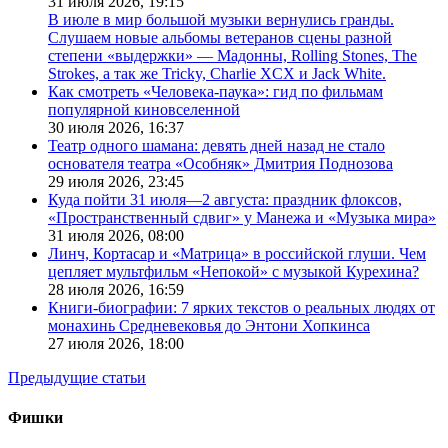
31 июля 2026,
19:15
В июле в мир большой музыки вернулись гранды.
Слушаем новые альбомы ветеранов сцены разной
степени «выдержки» — Мадонны, Rolling Stones, The
Strokes, а так же Tricky, Charlie XCX и Jack White.
Как смотреть «Человека-паука»: гид по фильмам
популярной киновселенной
30 июля 2026,
16:37
Театр одного шамана: девять дней назад не стало
основателя театра «Особняк» Дмитрия Поднозова
29 июля 2026,
23:45
Куда пойти 31 июля—2 августа: праздник флоксов,
«Пространственный сдвиг» у Манежа и «Музыка мира»
31 июля 2026,
08:00
Линч, Кортасар и «Матрица» в российской глуши. Чем
цепляет мультфильм «Непокой» с музыкой Курехина?
28 июля 2026,
16:59
Книги-биографии: 7 ярких текстов о реальных людях от
монахинь Средневековья до Энтони Хопкинса
27 июля 2026,
18:00
Предыдущие статьи
Фишки