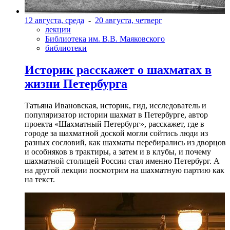
12 августа, среда
-
20 августа, четверг
лекции
Библиотека им. В.В. Маяковского
библиотеки
Историк расскажет о шахматах в
жизни Петербурга
Татьяна Ивановская, историк, гид, исследователь и
популяризатор истории шахмат в Петербурге, автор
проекта «Шахматный Петербург», расскажет, где в
городе за шахматной доской могли сойтись люди из
разных сословий, как шахматы перебирались из дворцов
и особняков в трактиры, а затем и в клубы, и почему
шахматной столицей России стал именно Петербург. А
на другой лекции посмотрим на шахматную партию как
на текст.