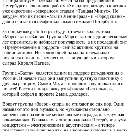
«Танцы минус» – буквально месяц назад представили в
Петербурге свою новую работу «Холодно», которую критики
уже окрестили «реверансом старым «Танцам Минус». Не
забудем, что их песни «Мы из Ленинграда» и «Город сказка»
давно считаются неофициальными гимнами Петербурга.
За поп-музыку, r’n’b и рэп будут отвечать коллективы
«Марсель» и «Баста». Группа «Марсель» последние несколько
лет стремительно набирает популярность, а их последний хит
«Предубеждение и гордость» сейчас активно крутится на
радиостанциях. Несколько дней назад на телеканалах
появился и клип на эту песню, главную роль в котором
сыграл Кирилл Нагиев.
Группа «Баста», является одним из лидеров рэп-движения в
России. В начале года они выпустили дуэтную пластинку с
другим рэппром, Смоки Мо, а в прошлом году прокатились
по всей России в поддержку рэп-фильма «Газгольдер»,
который собрал в прокате 2 млн. долларов.
Вокруг группы «Звери» споры не утихают до сих пор. Одни
называют это поп-музыкой, но музыканты стабильно
завоевывают различные музыкальные награды, как «лучшая
рок-команда». В начале мая они порадовали Петербург двумя
концертами – электрическим и акустическим – а теперь
представят свои лучшие хиты на Дворцовой площади, в честь