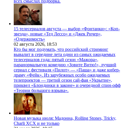
всех смыслах подборка.
15 телесериалов августа — выбор «Фонтанки»: «Коп-
звезда», новые «Тед Лессо» и «Джек Ричер»,
«Одержимость»
02 августа 2026,
18:53
Кто бы мог подумать, что российский стриминг
вывалит в середине лета одни из самых ожидаемых
телесериалов года: пятый сезон «Мажора»,
паранормальную комедию «Зовите Витю!», лучший
сериал с фестиваля «Пилот» — «Паша» и даже кибер-
драму «Фейк». Из зарубежных особо ожидаемых
телепроектов — третий сезон сай-фая «Укрытие»,
приквел «Блондинки в законе» и очередной спин-офф
«Теории большого взрыва».
Новая музыка июля: Мадонна, Rolling Stones, Tricky,
Charli XCX и не только