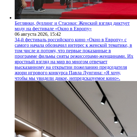
Беглянки, буллинг и Стасики: Женский взгляд диктует
моду на фестивале «Окно в Европу»
06 августа 2026,
15:42
34-й фестиваль российского кино «Окно в Европу» с
самого начала обозначил интерес к женской тематике, в
том числе и потому, что первые показанные в
программе фильмы сняты режиссерами-женщинами. Их
яростный взгляд на мир во многом отвечает
высказанному на открытии пожеланию председателя
жюри игрового конкурса Павла Лунгина: «Я хочу,
чтобы мы увидели дикое, непредсказуемое кино».