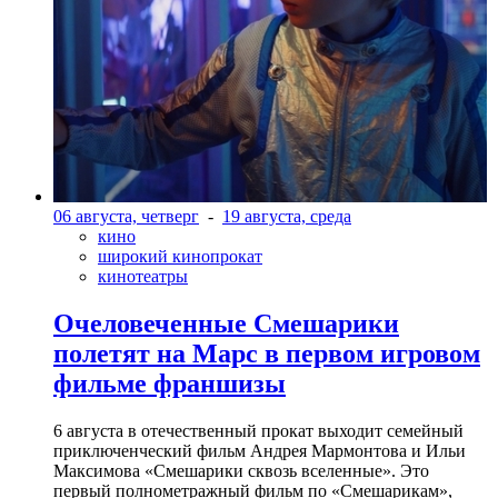
06 августа, четверг
-
19 августа, среда
кино
широкий кинопрокат
кинотеатры
Очеловеченные Смешарики
полетят на Марс в первом игровом
фильме франшизы
6 августа в отечественный прокат выходит семейный
приключенческий фильм Андрея Мармонтова и Ильи
Максимова «Смешарики сквозь вселенные». Это
первый полнометражный фильм по «Смешарикам»,