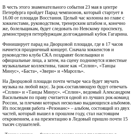
В честь этого знаменательного события 23 мая в центре
Петербурга пройдет Парад чемпионов, который стартует в
16.00 от площади Восстания. Целый час колонна во главе с
хоккеистами, руководством, тренерским штабом и, конечно
же, болельщикам, будет следовать по Невскому проспекту,
демонстрируя петербуржцам долгожданный кубок Гагарина.
Финиширует парад на Дворцовой площади, где в 17 часов
начнется праздничный концерт. Сначала хоккеистов и
руководство клуба СКА поздравят болельщики и
официальные лица, а затем, на сцену поднимутся известные
музыкальные коллективы, такие как «Сплин», «Танцы
Минус», «Баста», «Звери» и «Марсель».
На Дворцовой площади почти четыре часа будет звучать
музыка на любой вкус. За рок-составляющую будут отвечать
«Сплин» и «Танцы Минус». «Сплин», ведомый Александром
Васильевым по праву считается одной из лучших рок-команд
России, за плечами которых несколько выдающихся альбомов.
Их последняя работа «Резонанс» – альбом, состоящий из двух
частей, который вышел в прошлом году, стал настоящим
откровением, а на презентацию в Ледовый пришло почти 15
тысяч слушателей.