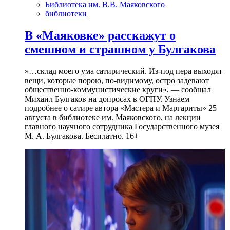
Библиотека им. В.В. Маяковского
библиотеки
В «Маяковке» расскажут о
смешном и страшном у Булгакова
»…склад моего ума сатирический. Из-под пера выходят
вещи, которые порою, по-видимому, остро задевают
общественно-коммунистические круги», — сообщал
Михаил Булгаков на допросах в ОГПУ. Узнаем
подробнее о сатире автора «Мастера и Маргариты» 25
августа в библиотеке им. Маяковского, на лекции
главного научного сотрудника Государственного музея
М. А. Булгакова. Бесплатно. 16+