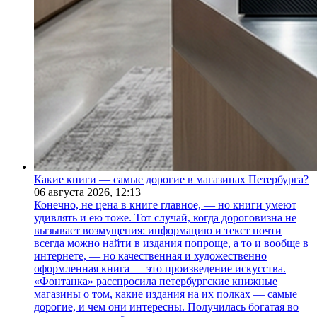
Какие книги — самые дорогие в магазинах Петербурга?
06 августа 2026,
12:13
Конечно, не цена в книге главное, — но книги умеют
удивлять и ею тоже. Тот случай, когда дороговизна не
вызывает возмущения: информацию и текст почти
всегда можно найти в издания попроще, а то и вообще в
интернете, — но качественная и художественно
оформленная книга — это произведение искусства.
«Фонтанка» расспросила петербургские книжные
магазины о том, какие издания на их полках — самые
дорогие, и чем они интересны. Получилась богатая во