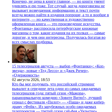
Конечно, не цена в книге главное, — но книги умеют
удивлять и ею тоже. Тот случай, когда дороговизна не
вызывает возмущения: информацию и текст почти
всегда можно найти в издания попроще, а то и вообще в
интернете, — но качественная и художественно
оформленная книга — это произведение искусства.
«Фонтанка» расспросила петербургские книжные
магазины о том, какие издания на их полках — самые
дорогие, и чем они интересны. Получилась богатая во
всех смыслах подборка.
15 телесериалов августа — выбор «Фонтанки»: «Коп-
звезда», новые «Тед Лессо» и «Джек Ричер»,
«Одержимость»
02 августа 2026,
18:53
Кто бы мог подумать, что российский стриминг
вывалит в середине лета одни из самых ожидаемых
телесериалов года: пятый сезон «Мажора»,
паранормальную комедию «Зовите Витю!», лучший
сериал с фестиваля «Пилот» — «Паша» и даже кибер-
драму «Фейк». Из зарубежных особо ожидаемых
телепроектов — третий сезон сай-фая «Укрытие»,