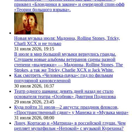
приквел «Блондинки в законе» и очередной спин-офф
«Теории большого взрыва».
Новая музыка июля: Мадонна, Rolling Stones, Tricky,
Charli XCX и не только
31 июля 2026,
19:15
В июле в мир большой музыки вернулись гранды.
Слушаем новые альбомы ветеранов сцены разной
степени «выдержки» — Мадонны, Rolling Stones, The
Strokes, а так же Tricky, Charlie XCX и Jack White.
Как смотреть «Человека-паука»: гид по фильмам
популярной киновселенной
30 июля 2026,
16:37
Театр одного шамана: девять дней назад не стало
основателя театра «Особняк» Дмитрия Поднозова
29 июля 2026,
23:45
Куда пойти 31 июля—2 августа: праздник флоксов,
«Пространственный сдвиг» у Манежа и «Музыка мира»
31 июля 2026,
08:00
Линч, Кортасар и «Матрица» в российской глуши. Чем
цепляет мультфильм «Непокой» с музыкой Курехина?