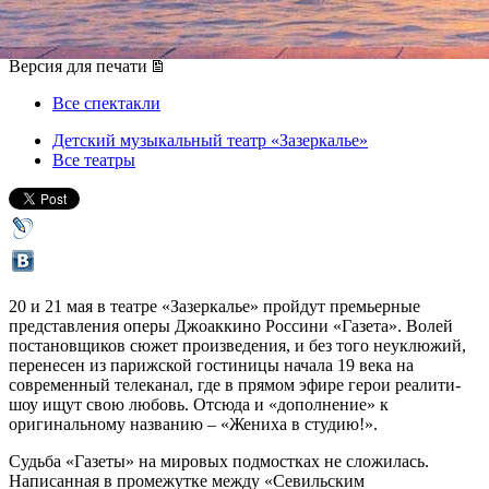
20 мая 2015, среда
,
19.00
-
21 мая 2015, четверг
Версия для печати
Все спектакли
Детский музыкальный театр «Зазеркалье»
Все театры
20 и 21 мая в театре «Зазеркалье» пройдут премьерные
представления оперы Джоаккино Россини «Газета». Волей
постановщиков сюжет произведения, и без того неуклюжий,
перенесен из парижской гостиницы начала 19 века на
современный телеканал, где в прямом эфире герои реалити-
шоу ищут свою любовь. Отсюда и «дополнение» к
оригинальному названию – «Жениха в студию!».
Судьба «Газеты» на мировых подмостках не сложилась.
Написанная в промежутке между «Севильским