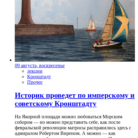
09 августа, воскресенье
лекции
Кронштадт
Прочее
Историк проведет по имперскому и
советскому Кронштадту
На Якорной площади можно любоваться Морским
собором — но можно представить себе, как после
февральской революции матросы расправились здесь с
адмиралом Робертом Виреном. А можно — как