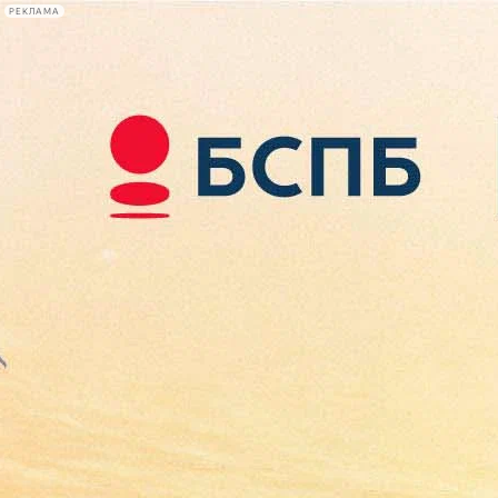
РЕКЛАМА
Афиша Plus
#телегид
Фонтанка.ру
Сегодня:
2026.08.07
21:52
Афиша Plus
кино
спектакли
выставки
концерты
лекции
книги
афиша плюс
новости
+