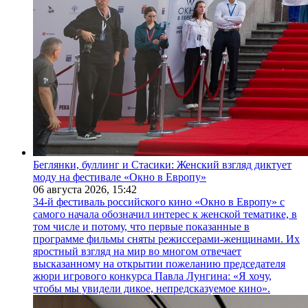
Беглянки, буллинг и Стасики: Женский взгляд диктует
моду на фестивале «Окно в Европу»
06 августа 2026,
15:42
34-й фестиваль российского кино «Окно в Европу» с
самого начала обозначил интерес к женской тематике, в
том числе и потому, что первые показанные в
программе фильмы сняты режиссерами-женщинами. Их
яростный взгляд на мир во многом отвечает
высказанному на открытии пожеланию председателя
жюри игрового конкурса Павла Лунгина: «Я хочу,
чтобы мы увидели дикое, непредсказуемое кино».