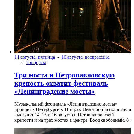
14 августа, пятница
-
16 августа, воскресенье
концерты
Три моста и Петропавловскую
крепость охватит фестиваль
«Ленинградские мосты»
Музыкальный фестиваль «Ленинградские мосты»
пройдет в Петербурге в 11-й раз. Инди-поп исполнители
выступят 14, 15 и 16 августа в Петропавловской
крепости и на трех мостах в центре. Вход свободный. 0+