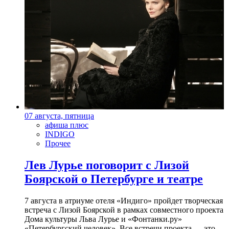
07 августа, пятница
афиша плюс
INDIGO
Прочее
Лев Лурье поговорит с Лизой
Боярской о Петербурге и театре
7 августа в атриуме отеля «Индиго» пройдет творческая
встреча с Лизой Боярской в рамках совместного проекта
Дома культуры Льва Лурье и «Фонтанки.ру»
«Петербургский человек». Все встречи проекта — это