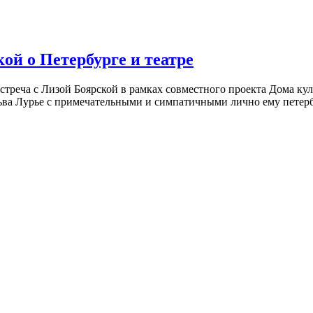
ой о Петербурге и театре
встреча с Лизой Боярской в рамках совместного проекта Дома к
ьва Лурье с примечательными и симпатичными лично ему петербу