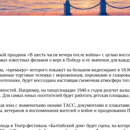
ской праздник «В шесть часов вечера после войны» с целью восс
мых известных фильмов о вере в Победу и ее значении для каждо
ьма, «премьеру» которого покажут на большом видеоэкране в 18
ованные торговые тележки с мороженным, пирожками и газирован
нотехнике, будет воссоздана настоящая съемочная атмосфера тог
вностей. Например, на танцплощадке 1940-х годов разучат вальс
. Для самых юных посетителей будет работать детская площадка.
ая зона с знаменитыми окнами ТАСС, документами и плакатами
 ветеранов и воспоминания жителей о войне и праздновании По
 входа в Театр-фестиваль «Балтийский дом» будет сцена, на кот