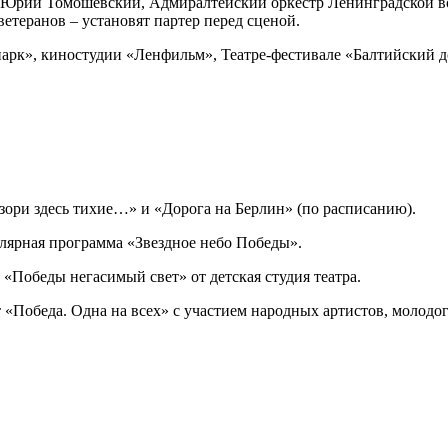
и Юрий Томошевский, Адмиралтейский оркестр Ленинградской во
етеранов – установят партер перед сценой.
рк», киностудии «Ленфильм», Театре-фестивале «Балтийский до
ори здесь тихие…» и «Дорога на Берлин» (по расписанию).
улярная программа «Звездное небо Победы».
«Победы негасимый свет» от детская студия театра.
т «Победа. Одна на всех» с участием народных артистов, молодо