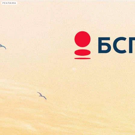
РЕКЛАМА
Афиша Plus
#телегид
Фонтанка.ру
Сегодня:
2026.08.07
05:32
Афиша Plus
кино
спектакли
выставки
концерты
лекции
книги
афиша плюс
новости
+