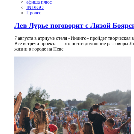
афиша плюс
INDIGO
Прочее
Лев Лурье поговорит с Лизой Боярск
7 августа в атриуме отеля «Индиго» пройдет творческая 
Все встречи проекта — это почти домашние разговоры Л
жизни в городе на Неве.