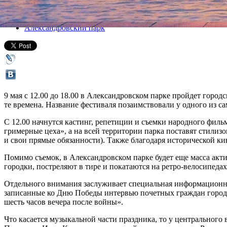
Все афиша плюс
Александровский парк
9 мая с 12.00 до 18.00 в Александровском парке пройдет город
те времена. Название фестиваля позаимствовали у одного из са
С 12.00 начнутся кастинг, репетиции и съемки народного фил
гримерные цеха», а на всей территории парка поставят стилиз
и свои прямые обязанности). Также благодаря исторической ки
Помимо съемок, в Александровском парке будет еще масса акти
городки, постреляют в тире и покатаются на ретро-велосипедах
Отдельного внимания заслуживает специальная информационн
записанные ко Дню Победы интервью почетных граждан города,
шесть часов вечера после войны».
Что касается музыкальной части праздника, то у центрального