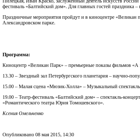
Пилецкая, Иван Краско, заслуженный деятель искусств Росси
фестиваль «Балтийский дом». Для главных гостей праздника – в
Праздничные мероприятия пройдут и в киноцентре «Великан па
Александровском парке.
Программа:
Киноцентр «Великан Парк» – премьерные показы фильмов «А з
13.30 – Звездный зал Петербургского планетария – научно-поп
15.00 – Малая сцена «Мюзик-Холла» – Музыкальный спектакль 
19.00 – Театр-фестиваль «Балтийский дом» – спектакль-концер
«Романтического театра Юрия Томошевского».
Ксения Омельченко
Опубликовано 08 мая 2015, 14:30