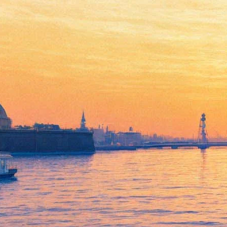
«Росфото» покажет Вторую
мировую глазами Евгения
Халдея