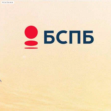
РЕКЛАМА
Афиша Plus
#телегид
Фонтанка.ру
Сегодня:
2026.08.07
16:25
Афиша Plus
кино
спектакли
выставки
концерты
лекции
книги
афиша плюс
новости
+