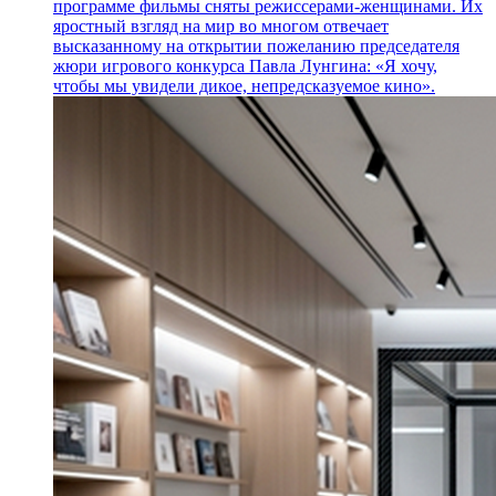
программе фильмы сняты режиссерами-женщинами. Их
яростный взгляд на мир во многом отвечает
высказанному на открытии пожеланию председателя
жюри игрового конкурса Павла Лунгина: «Я хочу,
чтобы мы увидели дикое, непредсказуемое кино».