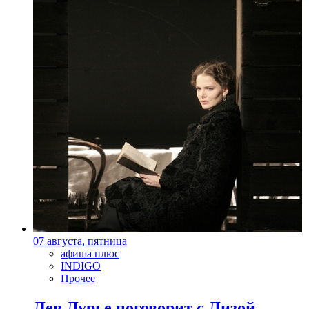
07 августа, пятница
афиша плюс
INDIGO
Прочее
Лев Лурье поговорит с Лизой