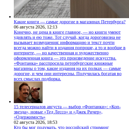
Какие книги — самые дорогие в магазинах Петербурга?
06 августа 2026,
12:13
Конечно, не цена в книге главное, — но книги умеют
удивлять и ею тоже. Тот случай, когда дороговизна не
вызывает возмущения: информацию и текст почти
всегда можно найти в издания попроще, а то и вообще в
интернете, — но качественная и художественно
оформленная книга — это произведение искусства.
«Фонтанка» расспросила петербургские книжные
магазины о том, какие издания на их полках — самые
дорогие, и чем они интересны. Получилась богатая во
всех смыслах подборка.
15 телесериалов августа — выбор «Фонтанки»: «Коп-
звезда», новые «Тед Лессо» и «Джек Ричер»,
«Одержимость»
02 августа 2026,
18:53
Кто бы мог подумать, что российский стриминг