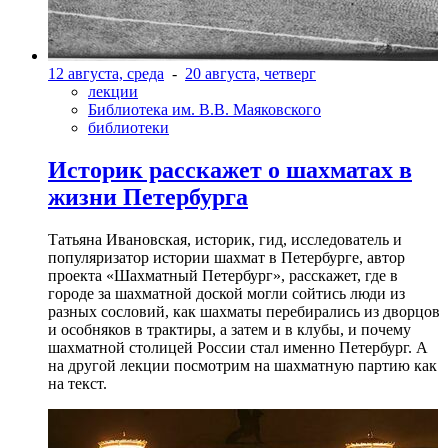
12 августа, среда
-
20 августа, четверг
лекции
Библиотека им. В.В. Маяковского
библиотеки
Историк расскажет о шахматах в
жизни Петербурга
Татьяна Ивановская, историк, гид, исследователь и
популяризатор истории шахмат в Петербурге, автор
проекта «Шахматный Петербург», расскажет, где в
городе за шахматной доской могли сойтись люди из
разных сословий, как шахматы перебирались из дворцов
и особняков в трактиры, а затем и в клубы, и почему
шахматной столицей России стал именно Петербург. А
на другой лекции посмотрим на шахматную партию как
на текст.