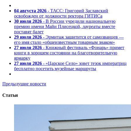
04 августа 2026
- ТАСС: Григорий Заславский
освобожден от должности ректора ГИТИСа
30 июля 2026
- В России учредили национальную
премию имени Майи Плисецкой, лауреаты вместе
поставят балет
29 июля 2026
- Эрмитаж защитится от самозванцев —
его имя стало «общеизвестным товарным знаком»
27 июля 2026
- Книжный фестиваль «Фонарь» примет
книги в хорошем состоянии на благотворительную
ярмарку
27 июля 2026
- «Царское Село» зовет тезок императриц
бесплатно посетить музейные маршруты
Предыдущие новости
Статьи