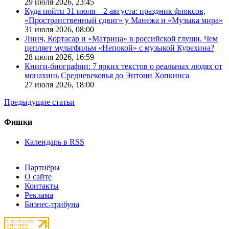
29 июля 2026,
23:45
Куда пойти 31 июля—2 августа: праздник флоксов,
«Пространственный сдвиг» у Манежа и «Музыка мира»
31 июля 2026,
08:00
Линч, Кортасар и «Матрица» в российской глуши. Чем
цепляет мультфильм «Непокой» с музыкой Курехина?
28 июля 2026,
16:59
Книги-биографии: 7 ярких текстов о реальных людях от
монахинь Средневековья до Энтони Хопкинса
27 июля 2026,
18:00
Предыдущие статьи
Фишки
Календарь в RSS
Партнёры
О сайте
Контакты
Реклама
Бизнес-трибуна