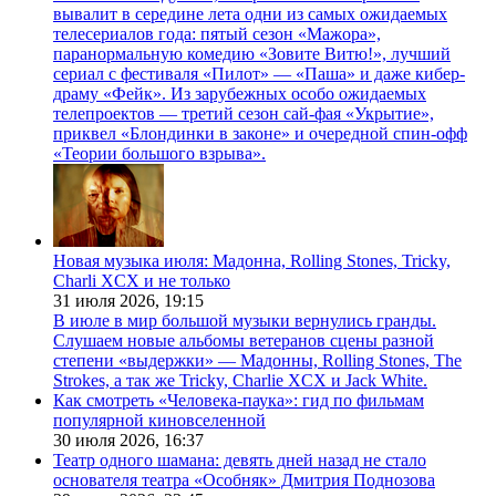
вывалит в середине лета одни из самых ожидаемых
телесериалов года: пятый сезон «Мажора»,
паранормальную комедию «Зовите Витю!», лучший
сериал с фестиваля «Пилот» — «Паша» и даже кибер-
драму «Фейк». Из зарубежных особо ожидаемых
телепроектов — третий сезон сай-фая «Укрытие»,
приквел «Блондинки в законе» и очередной спин-офф
«Теории большого взрыва».
Новая музыка июля: Мадонна, Rolling Stones, Tricky,
Charli XCX и не только
31 июля 2026,
19:15
В июле в мир большой музыки вернулись гранды.
Слушаем новые альбомы ветеранов сцены разной
степени «выдержки» — Мадонны, Rolling Stones, The
Strokes, а так же Tricky, Charlie XCX и Jack White.
Как смотреть «Человека-паука»: гид по фильмам
популярной киновселенной
30 июля 2026,
16:37
Театр одного шамана: девять дней назад не стало
основателя театра «Особняк» Дмитрия Поднозова