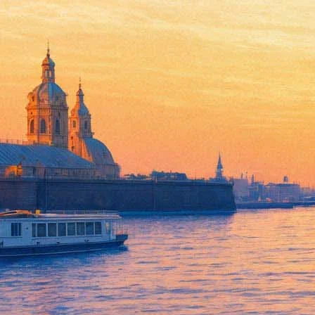
В кинотеатрах сыграют в арг
30 апреля 2015, четверг
-
13 мая 2015, среда
Версия для печати