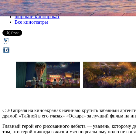
Все кино
широкий кинопрокат
Все кинотеатры
С 30 апреля на киноэкранах начинаю крутить забавный аргент
драмой «Тайной в его глазах» «Оскара» за лучший фильм на и
Главный герой его рисованного дебюта — увалень, которому для
том, что герой никогда в жизни мяч по реальному полю не гоня