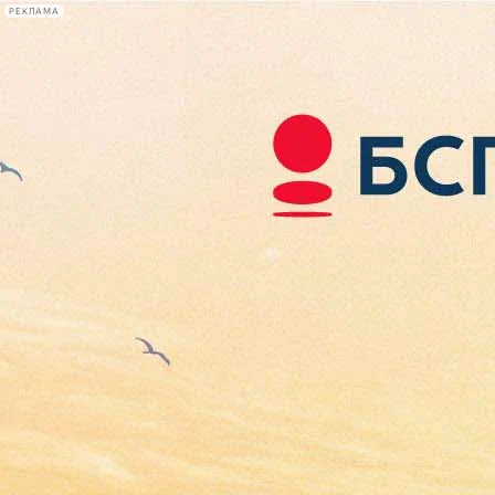
РЕКЛАМА
Афиша Plus
#телегид
Фонтанка.ру
Сегодня:
2026.08.07
22:59
Афиша Plus
кино
спектакли
выставки
концерты
лекции
книги
афиша плюс
новости
+