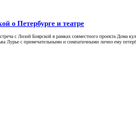
ой о Петербурге и театре
встреча с Лизой Боярской в рамках совместного проекта Дома к
ьва Лурье с примечательными и симпатичными лично ему петербу