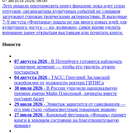
07 августа 2026, 08:00
Лето решило притормозить перед финалом: пока идет сезон
отпусков, организаторы культурных событий не слишком
загружают горожан творческими активностями. В выходные
7–9 августа «Фонтанка» нашла не так много новых идей для
культурного досуга — но, возможно, самое время уделить
внимание ранее открытым выставкам или почитать книги.
Новости
07 августа 2026
- В Петербурге готовятся наблюдать
солнечное затмение — чтобы его увидеть, нужно
постараться
04 августа 2026
- ТАСС: Григорий Заславский
освобожден от должности ректора ГИТИСа
30 июля 2026
- В России учредили национальную
премию имени Майи Плисецкой, лауреаты вместе
поставят балет
29 июля 2026
- Эрмитаж защитится от самозванцев —
его имя стало «общеизвестным товарным знаком»
27 июля 2026
- Книжный фестиваль «Фонарь» примет
книги в хорошем состоянии на благотворительную
ярмарку