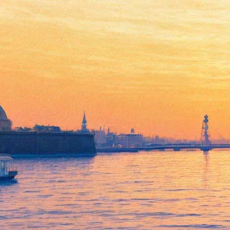
Сильвиу Пуркарете покажет
петербуржцам свою версию
"Сна в летнюю ночь"