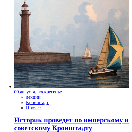
09 августа, воскресенье
лекции
Кронштадт
Прочее
Историк проведет по имперскому и
советскому Кронштадту