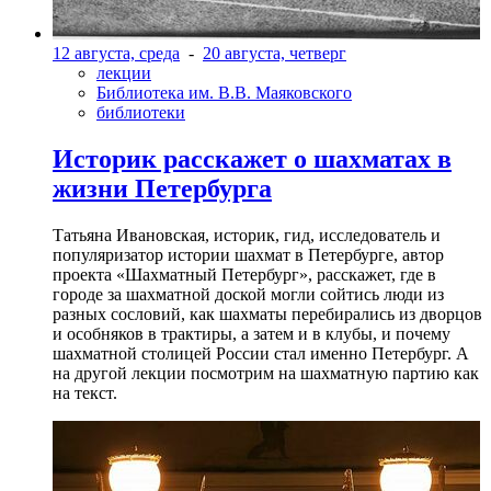
12 августа, среда
-
20 августа, четверг
лекции
Библиотека им. В.В. Маяковского
библиотеки
Историк расскажет о шахматах в
жизни Петербурга
Татьяна Ивановская, историк, гид, исследователь и
популяризатор истории шахмат в Петербурге, автор
проекта «Шахматный Петербург», расскажет, где в
городе за шахматной доской могли сойтись люди из
разных сословий, как шахматы перебирались из дворцов
и особняков в трактиры, а затем и в клубы, и почему
шахматной столицей России стал именно Петербург. А
на другой лекции посмотрим на шахматную партию как
на текст.