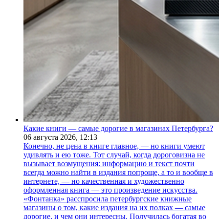
Какие книги — самые дорогие в магазинах Петербурга?
06 августа 2026,
12:13
Конечно, не цена в книге главное, — но книги умеют
удивлять и ею тоже. Тот случай, когда дороговизна не
вызывает возмущения: информацию и текст почти
всегда можно найти в издания попроще, а то и вообще в
интернете, — но качественная и художественно
оформленная книга — это произведение искусства.
«Фонтанка» расспросила петербургские книжные
магазины о том, какие издания на их полках — самые
дорогие, и чем они интересны. Получилась богатая во