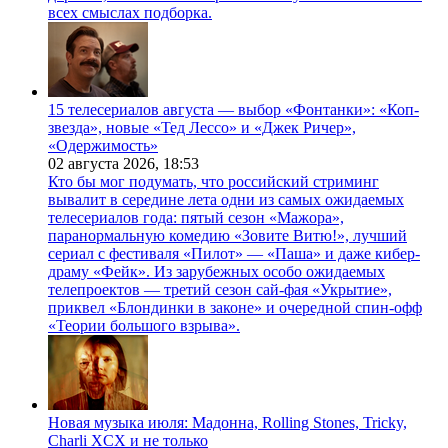
всех смыслах подборка.
15 телесериалов августа — выбор «Фонтанки»: «Коп-
звезда», новые «Тед Лессо» и «Джек Ричер»,
«Одержимость»
02 августа 2026,
18:53
Кто бы мог подумать, что российский стриминг
вывалит в середине лета одни из самых ожидаемых
телесериалов года: пятый сезон «Мажора»,
паранормальную комедию «Зовите Витю!», лучший
сериал с фестиваля «Пилот» — «Паша» и даже кибер-
драму «Фейк». Из зарубежных особо ожидаемых
телепроектов — третий сезон сай-фая «Укрытие»,
приквел «Блондинки в законе» и очередной спин-офф
«Теории большого взрыва».
Новая музыка июля: Мадонна, Rolling Stones, Tricky,
Charli XCX и не только