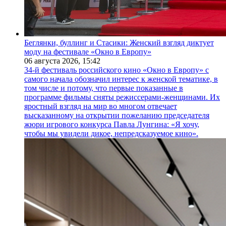
Беглянки, буллинг и Стасики: Женский взгляд диктует
моду на фестивале «Окно в Европу»
06 августа 2026,
15:42
34-й фестиваль российского кино «Окно в Европу» с
самого начала обозначил интерес к женской тематике, в
том числе и потому, что первые показанные в
программе фильмы сняты режиссерами-женщинами. Их
яростный взгляд на мир во многом отвечает
высказанному на открытии пожеланию председателя
жюри игрового конкурса Павла Лунгина: «Я хочу,
чтобы мы увидели дикое, непредсказуемое кино».