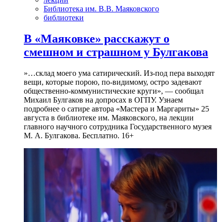
Библиотека им. В.В. Маяковского
библиотеки
В «Маяковке» расскажут о
смешном и страшном у Булгакова
»…склад моего ума сатирический. Из-под пера выходят
вещи, которые порою, по-видимому, остро задевают
общественно-коммунистические круги», — сообщал
Михаил Булгаков на допросах в ОГПУ. Узнаем
подробнее о сатире автора «Мастера и Маргариты» 25
августа в библиотеке им. Маяковского, на лекции
главного научного сотрудника Государственного музея
М. А. Булгакова. Бесплатно. 16+