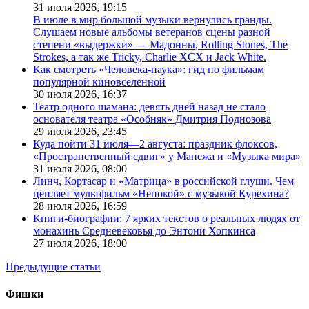
31 июля 2026,
19:15
В июле в мир большой музыки вернулись гранды.
Слушаем новые альбомы ветеранов сцены разной
степени «выдержки» — Мадонны, Rolling Stones, The
Strokes, а так же Tricky, Charlie XCX и Jack White.
Как смотреть «Человека-паука»: гид по фильмам
популярной киновселенной
30 июля 2026,
16:37
Театр одного шамана: девять дней назад не стало
основателя театра «Особняк» Дмитрия Поднозова
29 июля 2026,
23:45
Куда пойти 31 июля—2 августа: праздник флоксов,
«Пространственный сдвиг» у Манежа и «Музыка мира»
31 июля 2026,
08:00
Линч, Кортасар и «Матрица» в российской глуши. Чем
цепляет мультфильм «Непокой» с музыкой Курехина?
28 июля 2026,
16:59
Книги-биографии: 7 ярких текстов о реальных людях от
монахинь Средневековья до Энтони Хопкинса
27 июля 2026,
18:00
Предыдущие статьи
Фишки