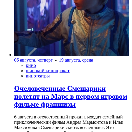
06 августа, четверг
-
19 августа, среда
кино
широкий кинопрокат
кинотеатры
Очеловеченные Смешарики
полетят на Марс в первом игровом
фильме франшизы
6 августа в отечественный прокат выходит семейный
приключенческий фильм Андрея Мармонтова и Ильи
Максимова «Смешарики сквозь вселенные». Это