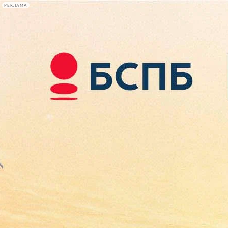
РЕКЛАМА
Афиша Plus
#телегид
Фонтанка.ру
Сегодня:
2026.08.08
09:01
Афиша Plus
кино
спектакли
выставки
концерты
лекции
книги
афиша плюс
новости
+