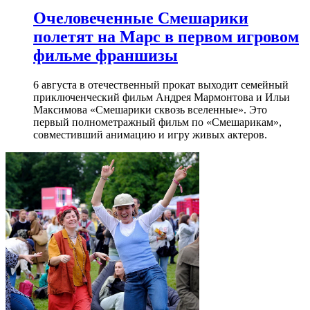
Очеловеченные Смешарики
полетят на Марс в первом игровом
фильме франшизы
6 августа в отечественный прокат выходит семейный
приключенческий фильм Андрея Мармонтова и Ильи
Максимова «Смешарики сквозь вселенные». Это
первый полнометражный фильм по «Смешарикам»,
совместивший анимацию и игру живых актеров.