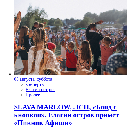
08 августа, суббота
концерты
Елагин остров
Прочее
SLAVA MARLOW, ЛСП, «Бонд с
кнопкой». Елагин остров примет
«Пикник Афиши»