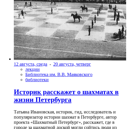
12 августа, среда
-
20 августа, четверг
лекции
Библиотека им. В.В. Маяковского
библиотеки
Историк расскажет о шахматах в
жизни Петербурга
Татьяна Ивановская, историк, гид, исследователь и
популяризатор истории шахмат в Петербурге, автор
проекта «Шахматный Петербург», расскажет, где в
городе за шахматной доской могли сойтись люди из