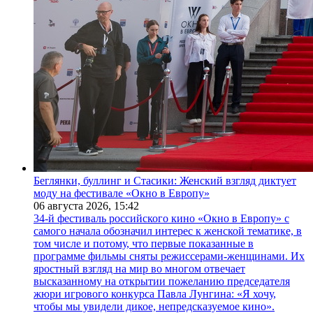
Беглянки, буллинг и Стасики: Женский взгляд диктует
моду на фестивале «Окно в Европу»
06 августа 2026,
15:42
34-й фестиваль российского кино «Окно в Европу» с
самого начала обозначил интерес к женской тематике, в
том числе и потому, что первые показанные в
программе фильмы сняты режиссерами-женщинами. Их
яростный взгляд на мир во многом отвечает
высказанному на открытии пожеланию председателя
жюри игрового конкурса Павла Лунгина: «Я хочу,
чтобы мы увидели дикое, непредсказуемое кино».