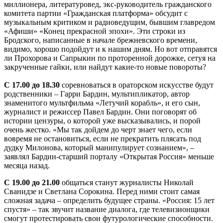
миллионера, литературовед, экс-руководитель гражданского
комитета партии «Гражданская платформа» обсудит с
музыкальным критиком и радиоведущим, бывшим главредом
«Афиши» «Конец прекрасной эпохи». Эти строки из
Бродского, написанные в начале брежневского времени,
видимо, хорошо подойдут и к нашим дням. Но вот отправятся
ли Прохорова и Сапрыкин по проторенной дорожке, сетуя на
закрученные гайки, или найдут какие-то новые повороты?
С 17.00 до 18.30
соревноваться в ораторском искусстве будут
родственники – Гарри Бардин, мультипликатор, автор
знаменитого мультфильма «Летучий корабль», и его сын,
журналист и режиссер Павел Бардин. Они поговорят об
истории цензуры, о которой уже высказывались, и порой
очень жестко. «Мы так дойдем до черт знает чего, если
вовремя не остановиться, если не прекратить плясать под
дудку Милонова, который манипулирует сознанием», –
заявлял Бардин-старший порталу «Открытая Россия» меньше
месяца назад.
С 19.00 до 21.00
общаться станут журналисты Николай
Сванидзе и Светлана Сорокина. Перед ними стоит самая
сложная задача – определить будущее страны. «Россия: 15 лет
спустя» – так звучит название диалога, где телевизионщики
смогут протестировать свои футурологические способности.