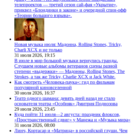
телепроектов — третий сезон сай-фая «Укрытие»,
приквел «Блондинки в законе» и очередной спин-офф
«Теории большого взрыва».
Новая музыка июля: Мадонна, Rolling Stones, Tricky,
Charli XCX и не только
31 июля 2026,
19:15
В июле в мир большой музыки вернулись гранды.
Слушаем новые альбомы ветеранов сцены разной
степени «выдержки» — Мадонны, Rolling Stones, The
Strokes, а так же Tricky, Charlie XCX и Jack White.
Как смотреть «Человека-паука»: гид по фильмам
популярной киновселенной
30 июля 2026,
16:37
Театр одного шамана: девять дней назад не стало
основателя театра «Особняк» Дмитрия Поднозова
29 июля 2026,
23:45
Куда пойти 31 июля—2 августа: праздник флоксов,
«Пространственный сдвиг» у Манежа и «Музыка мира»
31 июля 2026,
08:00
Линч, Кортасар и «Матрица» в российской глуши. Чем