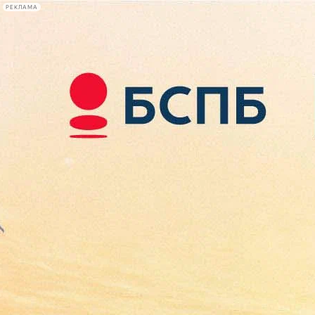
РЕКЛАМА
Афиша Plus
#телегид
Фонтанка.ру
Сегодня:
2026.08.08
07:48
Афиша Plus
кино
спектакли
выставки
концерты
лекции
книги
афиша плюс
новости
+