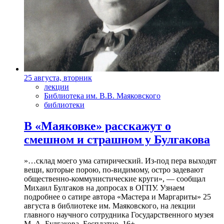
25 августа, вторник
лекции
Библиотека им. В.В. Маяковского
библиотеки
В «Маяковке» расскажут о
смешном и страшном у Булгакова
»…склад моего ума сатирический. Из-под пера выходят
вещи, которые порою, по-видимому, остро задевают
общественно-коммунистические круги», — сообщал
Михаил Булгаков на допросах в ОГПУ. Узнаем
подробнее о сатире автора «Мастера и Маргариты» 25
августа в библиотеке им. Маяковского, на лекции
главного научного сотрудника Государственного музея
М. А. Булгакова. Бесплатно. 16+