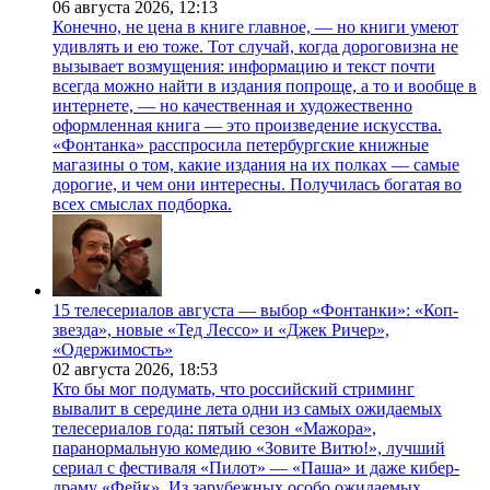
06 августа 2026,
12:13
Конечно, не цена в книге главное, — но книги умеют
удивлять и ею тоже. Тот случай, когда дороговизна не
вызывает возмущения: информацию и текст почти
всегда можно найти в издания попроще, а то и вообще в
интернете, — но качественная и художественно
оформленная книга — это произведение искусства.
«Фонтанка» расспросила петербургские книжные
магазины о том, какие издания на их полках — самые
дорогие, и чем они интересны. Получилась богатая во
всех смыслах подборка.
15 телесериалов августа — выбор «Фонтанки»: «Коп-
звезда», новые «Тед Лессо» и «Джек Ричер»,
«Одержимость»
02 августа 2026,
18:53
Кто бы мог подумать, что российский стриминг
вывалит в середине лета одни из самых ожидаемых
телесериалов года: пятый сезон «Мажора»,
паранормальную комедию «Зовите Витю!», лучший
сериал с фестиваля «Пилот» — «Паша» и даже кибер-
драму «Фейк». Из зарубежных особо ожидаемых