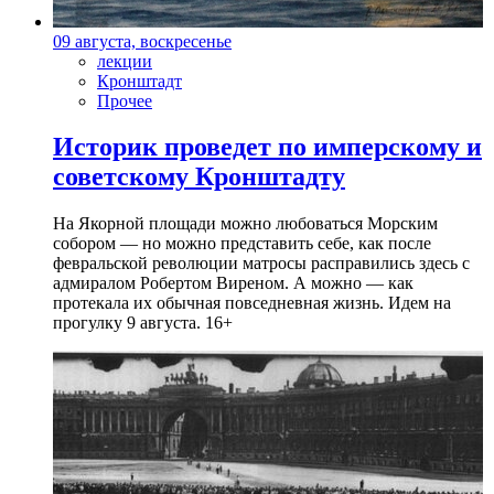
09 августа, воскресенье
лекции
Кронштадт
Прочее
Историк проведет по имперскому и
советскому Кронштадту
На Якорной площади можно любоваться Морским
собором — но можно представить себе, как после
февральской революции матросы расправились здесь с
адмиралом Робертом Виреном. А можно — как
протекала их обычная повседневная жизнь. Идем на
прогулку 9 августа. 16+