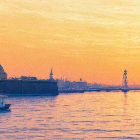
На «Апрельских диалогах»
выступит Ирина Прохорова,
а сын пойдет на отца