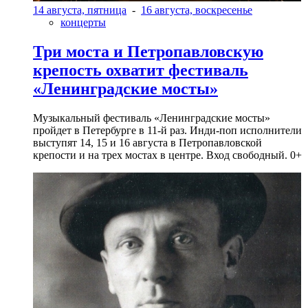
14 августа, пятница
-
16 августа, воскресенье
концерты
Три моста и Петропавловскую
крепость охватит фестиваль
«Ленинградские мосты»
Музыкальный фестиваль «Ленинградские мосты»
пройдет в Петербурге в 11-й раз. Инди-поп исполнители
выступят 14, 15 и 16 августа в Петропавловской
крепости и на трех мостах в центре. Вход свободный. 0+