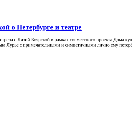
ой о Петербурге и театре
встреча с Лизой Боярской в рамках совместного проекта Дома к
ьва Лурье с примечательными и симпатичными лично ему петербу