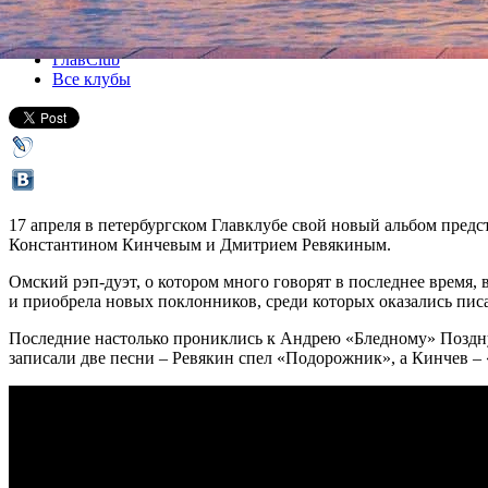
Все концерты
ГлавClub
Все клубы
17 апреля в петербургском Главклубе свой новый альбом предс
Константином Кинчевым и Дмитрием Ревякиным.
Омский рэп-дуэт, о котором много говорят в последнее время, в
и приобрела новых поклонников, среди которых оказались пи
Последние настолько прониклись к Андрею «Бледному» Поздну
записали две песни – Ревякин спел «Подорожник», а Кинчев –