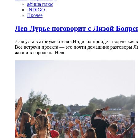
афиша плюс
INDIGO
Прочее
Лев Лурье поговорит с Лизой Боярск
7 августа в атриуме отеля «Индиго» пройдет творческая 
Все встречи проекта — это почти домашние разговоры Л
жизни в городе на Неве.