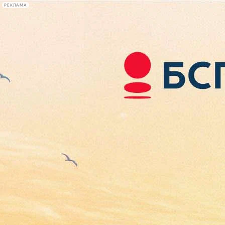
РЕКЛАМА
Афиша Plus
#телегид
Фонтанка.ру
Сегодня:
2026.08.07
11:06
Афиша Plus
кино
спектакли
выставки
концерты
лекции
книги
афиша плюс
новости
+