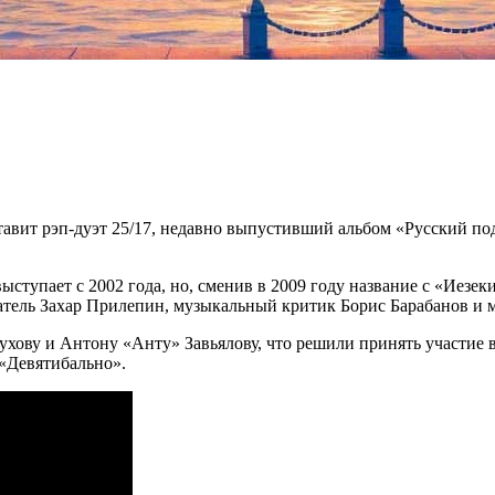
тавит рэп-дуэт 25/17, недавно выпустивший альбом «Русский по
ыступает с 2002 года, но, сменив в 2009 году название с «Иезек
сатель Захар Прилепин, музыкальный критик Борис Барабанов 
хову и Антону «Анту» Завьялову, что решили принять участие 
 «Девятибально».