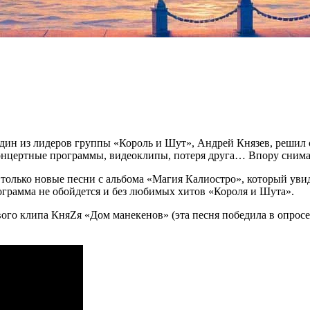
один из лидеров группы «Король и Шут», Андрей Князев, решил о
концертные программы, видеоклипы, потеря друга… Впору снима
 только новые песни с альбома «Магия Калиостро», который увид
ограмма не обойдется и без любимых хитов «Короля и Шута».
ового клипа КняZя «Дом манекенов» (эта песня победила в опро