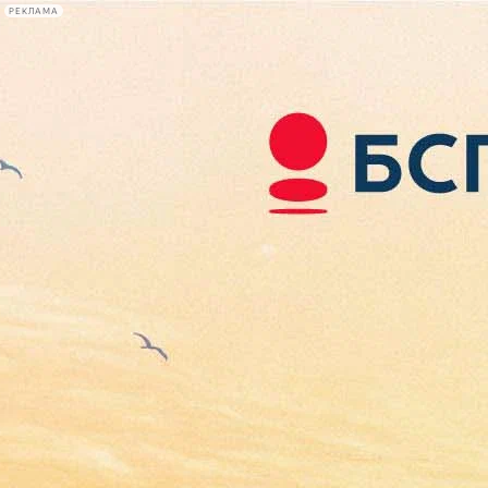
РЕКЛАМА
Афиша Plus
#телегид
Фонтанка.ру
Сегодня:
2026.08.07
19:22
Афиша Plus
кино
спектакли
выставки
концерты
лекции
книги
афиша плюс
новости
+