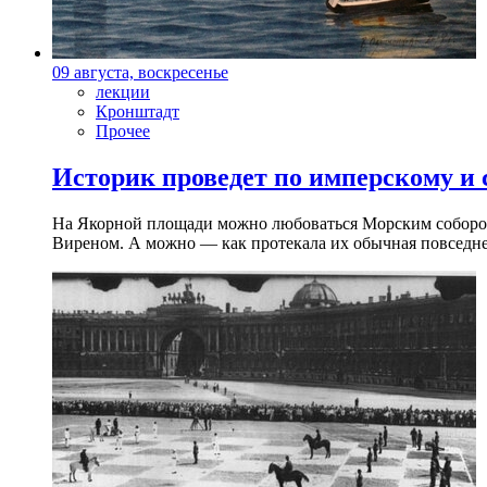
09 августа, воскресенье
лекции
Кронштадт
Прочее
Историк проведет по имперскому и
На Якорной площади можно любоваться Морским собором 
Виреном. А можно — как протекала их обычная повседнев