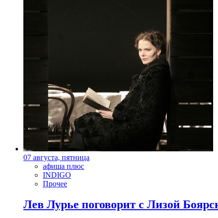
07 августа, пятница
афиша плюс
INDIGO
Прочее
Лев Лурье поговорит с Лизой Боярск