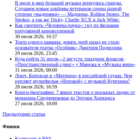
В июле в мир большой музыки вернулись гранды.
Слушаем новые альбомы ветеранов сцены разной
степени «выдержки» — Мадонны, Rolling Stones, The
Strokes, а так же Tricky, Charlie XCX и Jack White.
Как смотреть «Человека-паука»: гид по фильмам
популярной киновселенной
30 июля 2026,
16:37
Театр одного шамана: девять дней назад не стало
основателя театра «Особняк» Дмитрия Поднозова
29 июля 2026,
23:45
Куда пойти 31 июля—2 августа: праздник флоксов,
«Пространственный сдвиг» у Манежа и «Музыка мира»
31 июля 2026,
08:00
Линч, Кортасар и «Матрица» в российской глуши. Чем
цепляет мультфильм «Непокой» с музыкой Курехина?
28 июля 2026,
16:59
Книги-биографии: 7 ярких текстов о реальных людях от
монахинь Средневековья до Энтони Хопкинса
27 июля 2026,
18:00
Предыдущие статьи
Фишки
Календарь в RSS