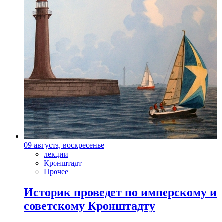
09 августа, воскресенье
лекции
Кронштадт
Прочее
Историк проведет по имперскому и
советскому Кронштадту