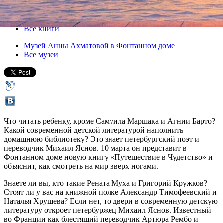
10 марта 2015, вторник
,
18.00
Версия для печати
Все книги
Музей Анны Ахматовой в Фонтанном доме
Все музеи
Что читать ребенку, кроме Самуила Маршака и Агнии Барто?
Какой современной детской литературой наполнить
домашнюю библиотеку? Это знает петербургский поэт и
переводчик Михаил Яснов. 10 марта он представит в
Фонтанном доме новую книгу «Путешествие в Чудетство» и
объяснит, как смотреть на мир вверх ногами.
Знаете ли вы, кто такие Рената Муха и Григорий Кружков?
Стоят ли у вас на книжной полке Александр Тимофеевский и
Наталья Хрущева? Если нет, то двери в современную детскую
литературу откроет петербуржец Михаил Яснов. Известный
во Франции как блестящий переводчик Артюра Рембо и