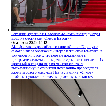
Беглянки, буллинг и Стасики: Женский взгляд диктует
моду на фестивале «Окно в Европу»
06 августа 2026,
15:42
34-й фестиваль российского кино «Окно в Европу» с
самого начала обозначил интерес к женской тематике, в
том числе и потому, что первые показанные в
программе фильмы сняты режиссерами-женщинами. Их
яростный взгляд на мир во многом отвечает
высказанному на открытии пожеланию председателя
жюри игрового конкурса Павла Лунгина: «Я хочу,
чтобы мы увидели дикое, непредсказуемое кино».