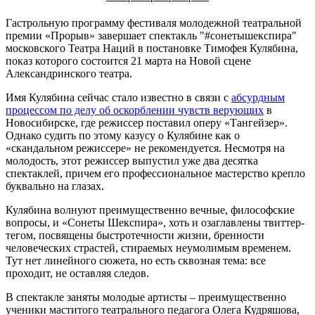
Гастрольную программу фестиваля молодежной театральной
премии «Прорыв» завершает спектакль "#сонетышекспира"
московского Театра Наций в постановке Тимофея Кулябина,
показ которого состоится 21 марта на Новой сцене
Александринского театра.
Имя Кулябина сейчас стало известно в связи с
абсурдным
процессом по делу об оскорблении чувств верующих
в
Новосибирске, где режиссер поставил оперу «Тангейзер».
Однако судить по этому казусу о Кулябине как о
«скандальном режиссере» не рекомендуется. Несмотря на
молодость, этот режиссер выпустил уже два десятка
спектаклей, причем его профессиональное мастерство крепло
буквально на глазах.
Кулябина волнуют преимущественно вечные, философские
вопросы, и «Сонеты Шекспира», хоть и озаглавлены твиттер-
тегом, посвящены быстротечности жизни, бренности
человеческих страстей, стираемых неумолимым временем.
Тут нет линейного сюжета, но есть сквозная тема: все
проходит, не оставляя следов.
В спектакле заняты молодые артисты – преимущественно
ученики маститого театрального педагога Олега Кудряшова,