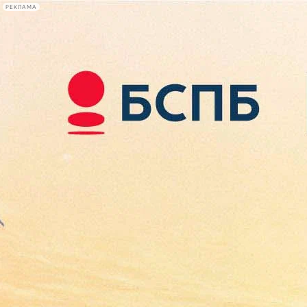
РЕКЛАМА
Афиша Plus
#телегид
Фонтанка.ру
Сегодня:
2026.08.08
02:09
Афиша Plus
кино
спектакли
выставки
концерты
лекции
книги
афиша плюс
новости
+