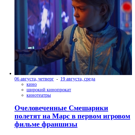
06 августа, четверг
-
19 августа, среда
кино
широкий кинопрокат
кинотеатры
Очеловеченные Смешарики
полетят на Марс в первом игровом
фильме франшизы