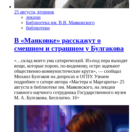
25 августа, вторник
лекции
Библиотека им. В.В. Маяковского
библиотеки
В «Маяковке» расскажут о
смешном и страшном у Булгакова
»…склад моего ума сатирический. Из-под пера выходят
вещи, которые порою, по-видимому, остро задевают
общественно-коммунистические круги», — сообщал
Михаил Булгаков на допросах в ОГПУ. Узнаем
подробнее о сатире автора «Мастера и Маргариты» 25
августа в библиотеке им. Маяковского, на лекции
главного научного сотрудника Государственного музея
М. А. Булгакова. Бесплатно. 16+