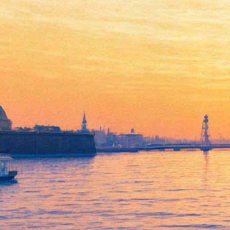
«Сонеты Шекспира»
Тимофея Кулябина покажут
на Новой сцене