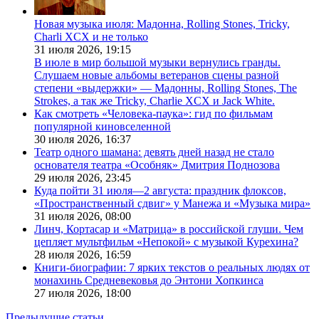
Новая музыка июля: Мадонна, Rolling Stones, Tricky,
Charli XCX и не только
31 июля 2026,
19:15
В июле в мир большой музыки вернулись гранды.
Слушаем новые альбомы ветеранов сцены разной
степени «выдержки» — Мадонны, Rolling Stones, The
Strokes, а так же Tricky, Charlie XCX и Jack White.
Как смотреть «Человека-паука»: гид по фильмам
популярной киновселенной
30 июля 2026,
16:37
Театр одного шамана: девять дней назад не стало
основателя театра «Особняк» Дмитрия Поднозова
29 июля 2026,
23:45
Куда пойти 31 июля—2 августа: праздник флоксов,
«Пространственный сдвиг» у Манежа и «Музыка мира»
31 июля 2026,
08:00
Линч, Кортасар и «Матрица» в российской глуши. Чем
цепляет мультфильм «Непокой» с музыкой Курехина?
28 июля 2026,
16:59
Книги-биографии: 7 ярких текстов о реальных людях от
монахинь Средневековья до Энтони Хопкинса
27 июля 2026,
18:00
Предыдущие статьи