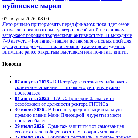
кубинские марки
07 августа 2026, 08:00
Лето решило притормозить перед финалом: пока идет сезон
отпусков, организаторы культурных событий не слишком
загружают горожан творческими активностями. В выходные
7–9 августа «Фонтанка» нашла не так много новых идей для
культурного досуга — но, возможно, самое время уделить
внимание ранее открытым выставкам или почитать книги.
Новости
07 августа 2026
- В Петербурге готовятся наблюдать
солнечное затмение — чтобы его увидеть, нужно
постараться
04 августа 2026
- ТАСС: Григорий Заславский
освобожден от должности ректора ГИТИСа
30 июля 2026
- В России учредили национальную
премию имени Майи Плисецкой, лауреаты вместе
поставят балет
29 июля 2026
- Эрмитаж защитится от самозванцев —
его имя стало «общеизвестным товарным знаком»
27 июля 2026
- Книжный фестиваль «Фонарь» примет