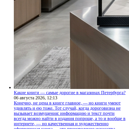
Какие книги — самые дорогие в магазинах Петербурга?
06 августа 2026,
12:13
Конечно, не цена в книге главное, — но книги умеют
удивлять и ею тоже. Тот случай, когда дороговизна не
вызывает возмущения: информацию и текст почти
всегда можно найти в издания попроще, а то и вообще в
интернете, — но качественная и художественно
оформленная книга — это произведение искусства.