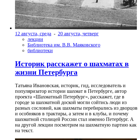
12 августа, среда
-
20 августа, четверг
лекции
Библиотека им. В.В. Маяковского
библиотеки
Историк расскажет о шахматах в
жизни Петербурга
Татьяна Ивановская, историк, гид, исследователь и
популяризатор истории шахмат в Петербурге, автор
проекта «Шахматный Петербург», расскажет, где в
городе за шахматной доской могли сойтись люди из
разных сословий, как шахматы перебирались из дворцов
и особняков в трактиры, а затем и в клубы, и почему
шахматной столицей России стал именно Петербург. А
на другой лекции посмотрим на шахматную партию как
на текст.