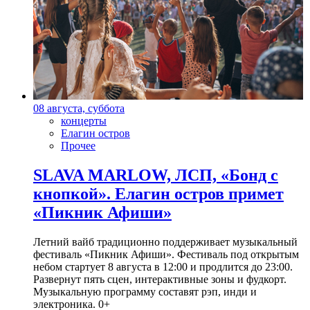
08 августа, суббота
концерты
Елагин остров
Прочее
SLAVA MARLOW, ЛСП, «Бонд с
кнопкой». Елагин остров примет
«Пикник Афиши»
Летний вайб традиционно поддерживает музыкальный
фестиваль «Пикник Афиши». Фестиваль под открытым
небом стартует 8 августа в 12:00 и продлится до 23:00.
Развернут пять сцен, интерактивные зоны и фудкорт.
Музыкальную программу составят рэп, инди и
электроника. 0+