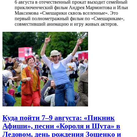
6 августа в отечественный прокат выходит семейный
приключенческий фильм Андрея Мармонтова и Ильи
Максимова «Смешарики сквозь вселенные». Это
первый полнометражный фильм по «Смешарикам»,
совместивший анимацию и игру живых актеров.
Куда пойти 7–9 августа: «Пикник
Афиши», песни «Короля и Шута» в
Ледовом, день рождения Зощенко и