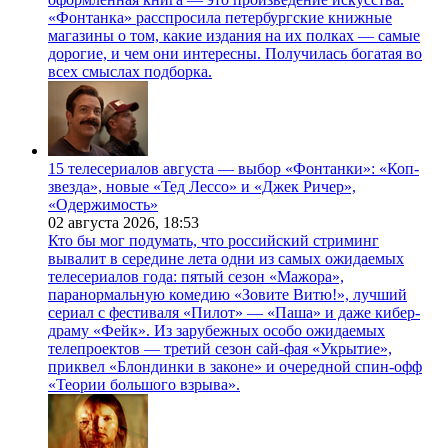
«Фонтанка» расспросила петербургские книжные
магазины о том, какие издания на их полках — самые
дорогие, и чем они интересны. Получилась богатая во
всех смыслах подборка.
15 телесериалов августа — выбор «Фонтанки»: «Коп-
звезда», новые «Тед Лессо» и «Джек Ричер»,
«Одержимость»
02 августа 2026,
18:53
Кто бы мог подумать, что российский стриминг
вывалит в середине лета одни из самых ожидаемых
телесериалов года: пятый сезон «Мажора»,
паранормальную комедию «Зовите Витю!», лучший
сериал с фестиваля «Пилот» — «Паша» и даже кибер-
драму «Фейк». Из зарубежных особо ожидаемых
телепроектов — третий сезон сай-фая «Укрытие»,
приквел «Блондинки в законе» и очередной спин-офф
«Теории большого взрыва».