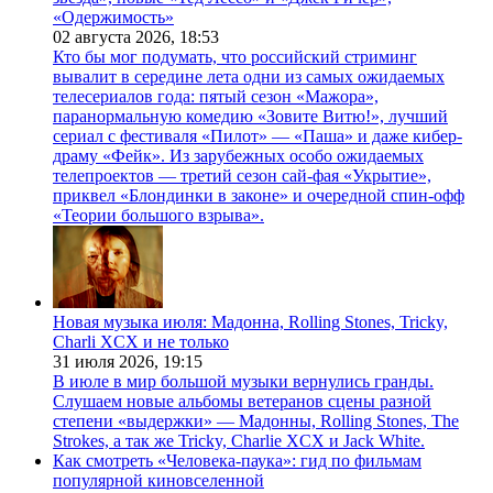
«Одержимость»
02 августа 2026,
18:53
Кто бы мог подумать, что российский стриминг
вывалит в середине лета одни из самых ожидаемых
телесериалов года: пятый сезон «Мажора»,
паранормальную комедию «Зовите Витю!», лучший
сериал с фестиваля «Пилот» — «Паша» и даже кибер-
драму «Фейк». Из зарубежных особо ожидаемых
телепроектов — третий сезон сай-фая «Укрытие»,
приквел «Блондинки в законе» и очередной спин-офф
«Теории большого взрыва».
Новая музыка июля: Мадонна, Rolling Stones, Tricky,
Charli XCX и не только
31 июля 2026,
19:15
В июле в мир большой музыки вернулись гранды.
Слушаем новые альбомы ветеранов сцены разной
степени «выдержки» — Мадонны, Rolling Stones, The
Strokes, а так же Tricky, Charlie XCX и Jack White.
Как смотреть «Человека-паука»: гид по фильмам
популярной киновселенной