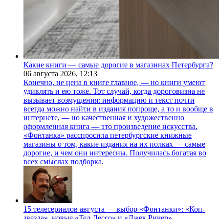
Какие книги — самые дорогие в магазинах Петербурга?
06 августа 2026,
12:13
Конечно, не цена в книге главное, — но книги умеют
удивлять и ею тоже. Тот случай, когда дороговизна не
вызывает возмущения: информацию и текст почти
всегда можно найти в издания попроще, а то и вообще в
интернете, — но качественная и художественно
оформленная книга — это произведение искусства.
«Фонтанка» расспросила петербургские книжные
магазины о том, какие издания на их полках — самые
дорогие, и чем они интересны. Получилась богатая во
всех смыслах подборка.
15 телесериалов августа — выбор «Фонтанки»: «Коп-
звезда», новые «Тед Лессо» и «Джек Ричер»,