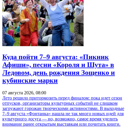
Куда пойти 7–9 августа: «Пикник
Афиши», песни «Короля и Шута» в
Ледовом, день рождения Зощенко и
кубинские марки
07 августа 2026, 08:00
Лето решило притормозить перед финалом: пока идет сезон
отпусков, организаторы культурных событий не слишком
загружают горожан творческими активностями. В выходные
7–9 августа «Фонтанка» нашла не так много новых идей для
культурного досуга — но, возможно, самое время уделить
внимание ранее открытым выставкам или почитать книги.