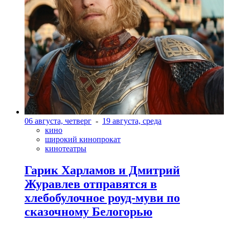
06 августа, четверг
-
19 августа, среда
кино
широкий кинопрокат
кинотеатры
Гарик Харламов и Дмитрий
Журавлев отправятся в
хлебобулочное роуд-муви по
сказочному Белогорью