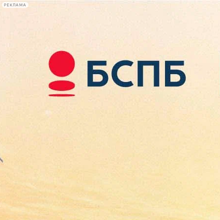
РЕКЛАМА
Афиша Plus
#телегид
Фонтанка.ру
Сегодня:
2026.08.10
07:54
Афиша Plus
кино
спектакли
выставки
концерты
лекции
книги
афиша плюс
новости
+