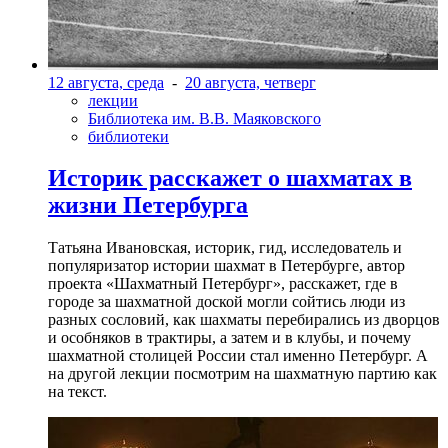
12 августа, среда
-
20 августа, четверг
лекции
Библиотека им. В.В. Маяковского
библиотеки
Историк расскажет о шахматах в
жизни Петербурга
Татьяна Ивановская, историк, гид, исследователь и
популяризатор истории шахмат в Петербурге, автор
проекта «Шахматный Петербург», расскажет, где в
городе за шахматной доской могли сойтись люди из
разных сословий, как шахматы перебирались из дворцов
и особняков в трактиры, а затем и в клубы, и почему
шахматной столицей России стал именно Петербург. А
на другой лекции посмотрим на шахматную партию как
на текст.