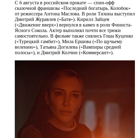
С 6 августа в российском прокате — спин-офф
сказочной франшизы «Последний богатырь. Колобок»
от режиссера Антона Маслова. В роли Тихона выступил
Дмитрий Журавлев («Батя»). Кирилл Зайцев
(«Движение вверх») вернулся в камео в роли Финиста-
Ясного Сокола. Актер выполнял почти все трюки
самостоятельно. В фильме также снялись Гоша Куценко
(«Турецкий гамбит»), Мила Ершова («По щучьему
велению»), Татьяна Догилева («Вампиры средней
полосы»), и Дмитрий Колчин («Коммерсант»).