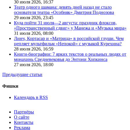
30 июля 2026,
16:37
Театр одного шамана: девять дней назад не стало
основателя театра «Особняк» Дмитрия Поднозова
29 июля 2026,
23:45
Куда пойти 31 июля—2 августа: праздник флоксов,
«Пространственный сдвиг» у Манежа и «Музыка мира»
31 июля 2026,
08:00
Линч, Кортасар и «Матрица» в российской глуши. Чем
цепляет мультфильм «Непокой» с музыкой Курехина?
28 июля 2026,
16:59
Книги-биографии: 7 ярких текстов о реальных людях от
монахинь Средневековья до Энтони Хопкинса
27 июля 2026,
18:00
Предыдущие статьи
Фишки
Календарь в RSS
Партнёры
О сайте
Контакты
Реклама