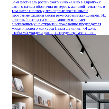
34-й фестиваль российского кино «Окно в Европу» с
самого начала обозначил интерес к женской тематике, в
том числе и потому, что первые показанные в
программе фильмы сняты режиссерами-женщинами. Их
яростный взгляд на мир во многом отвечает
высказанному на открытии пожеланию председателя
жюри игрового конкурса Павла Лунгина: «Я хочу,
чтобы мы увидели дикое, непредсказуемое кино».